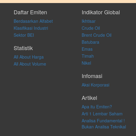
Setiap keputusan investasi merupakan keputusan dan tanggung jawab
pribadi. Kami tidak memberi anjuran, saran, rekomendasi untuk
Daftar Emiten
Indikator Global
membeli, menjual atau melakukan aktivitas lain yang terkait dengan
Berdasarkan Alfabet
Ikhtisar
transaksi perdagangan apapun, dan kami tidak bertanggung jawab
atas keputusan investasi yang dilakukan dalam kondisi dan situasi
Klasifikasi Industri
Crude Oil
apapun juga, yang diakibatkan secara langsung maupun tidak
Sektor BEI
Brent Crude Oil
langsung atas konten pada website ini.
Batubara
Statistik
Emas
Timah
All About Harga
Nikel
All About Volume
Infomasi
Aksi Korporasi
Artikel
Apa itu Emiten?
Arti 1 Lembar Saham
Analisa Fundamental !
Bukan Analisa Teknikal