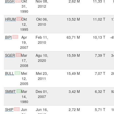
BSSR
Okt
Nov 08,
2,62 M
11,33 T
Q4
31,
2012
1990
HRUM
Okt
Okt 06,
13,52 M
11,02 T
1
Q4
12,
2010
1995
BIPI
Apr
Feb 11,
63,71 M
10,13 T
-4
Q3
19,
2010
2007
SGER
Mar
Agu 10,
15,59 M
7,39 T
3
Q4
17,
2020
2008
BULL
Mei
Mei 23,
15,49 M
7,07 T
2
Q3
12,
2011
2005
SMMT
Mar
Des 01,
3,42 M
6,32 T
9
Q4
14,
2007
1980
SHIP
Jun
Jun 16,
2,72 M
5,71 T
1
Q4