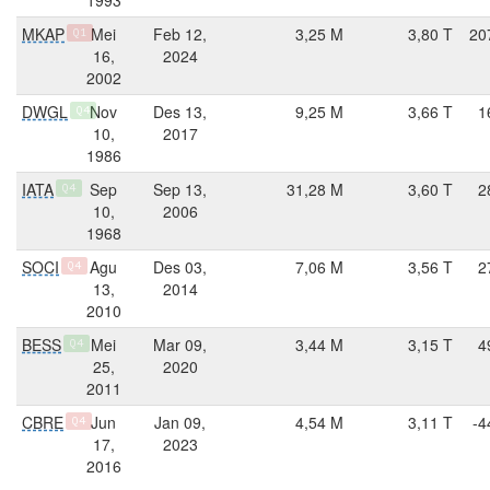
MKAP
Mei
Feb 12,
3,25 M
3,80 T
20
Q1
16,
2024
2002
DWGL
Nov
Des 13,
9,25 M
3,66 T
1
Q4
10,
2017
1986
IATA
Sep
Sep 13,
31,28 M
3,60 T
2
Q4
10,
2006
1968
SOCI
Agu
Des 03,
7,06 M
3,56 T
2
Q4
13,
2014
2010
BESS
Mei
Mar 09,
3,44 M
3,15 T
4
Q4
25,
2020
2011
CBRE
Jun
Jan 09,
4,54 M
3,11 T
-4
Q4
17,
2023
2016