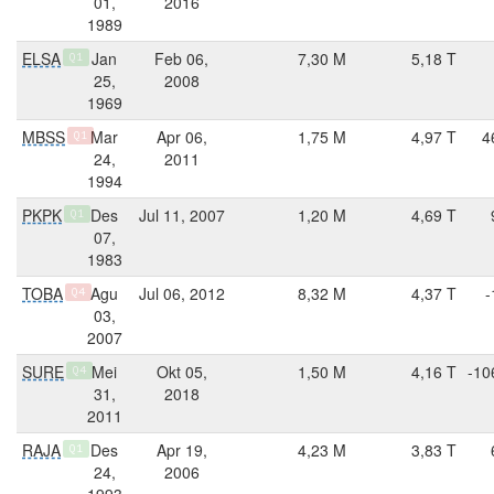
01,
2016
1989
ELSA
Jan
Feb 06,
7,30 M
5,18 T
Q1
25,
2008
1969
MBSS
Mar
Apr 06,
1,75 M
4,97 T
4
Q1
24,
2011
1994
PKPK
Des
Jul 11, 2007
1,20 M
4,69 T
Q1
07,
1983
TOBA
Agu
Jul 06, 2012
8,32 M
4,37 T
-
Q4
03,
2007
SURE
Mei
Okt 05,
1,50 M
4,16 T
-10
Q4
31,
2018
2011
RAJA
Des
Apr 19,
4,23 M
3,83 T
Q1
24,
2006
1993