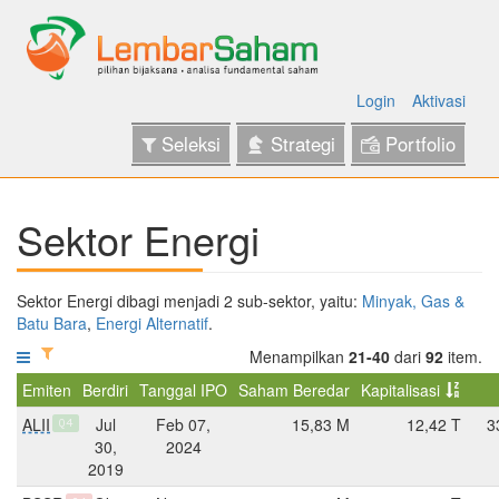
Login
Aktivasi
Seleksi
Strategi
Portfolio
Sektor Energi
Sektor Energi dibagi menjadi 2 sub-sektor, yaitu:
Minyak, Gas &
Batu Bara
,
Energi Alternatif
.
Menampilkan
21-40
dari
92
item.
Emiten
Berdiri
Tanggal IPO
Saham Beredar
Kapitalisasi
ALII
Jul
Feb 07,
15,83 M
12,42 T
3
Q4
30,
2024
2019