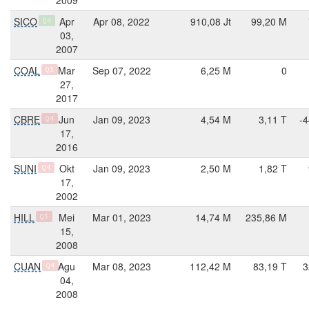
SICO
Apr
Apr 08, 2022
910,08 Jt
99,20 M
Q4
03,
2007
COAL
Mar
Sep 07, 2022
6,25 M
0
Q3
27,
2017
CBRE
Jun
Jan 09, 2023
4,54 M
3,11 T
-4
Q4
17,
2016
SUNI
Okt
Jan 09, 2023
2,50 M
1,82 T
Q4
17,
2002
HILL
Mei
Mar 01, 2023
14,74 M
235,86 M
Q3
15,
2008
CUAN
Agu
Mar 08, 2023
112,42 M
83,19 T
3
Q4
04,
2008