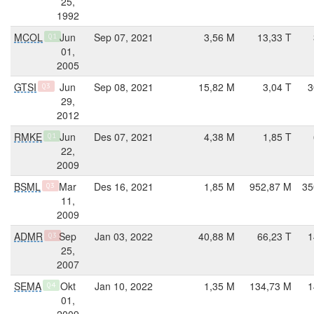
25,
1992
MCOL
Jun
Sep 07, 2021
3,56 M
13,33 T
Q1
01,
2005
GTSI
Jun
Sep 08, 2021
15,82 M
3,04 T
3
Q3
29,
2012
RMKE
Jun
Des 07, 2021
4,38 M
1,85 T
Q1
22,
2009
BSML
Mar
Des 16, 2021
1,85 M
952,87 M
35
Q3
11,
2009
ADMR
Sep
Jan 03, 2022
40,88 M
66,23 T
1
Q3
25,
2007
SEMA
Okt
Jan 10, 2022
1,35 M
134,73 M
1
Q4
01,
2009