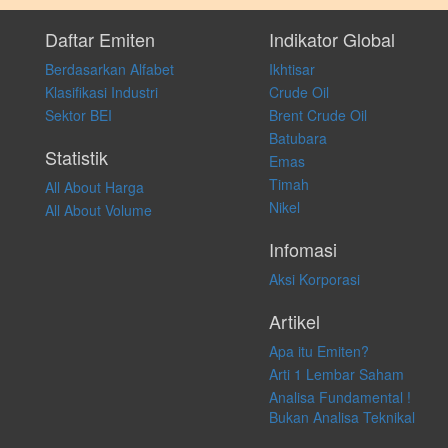
Setiap keputusan investasi merupakan keputusan dan tanggung jawab
pribadi. Kami tidak memberi anjuran, saran, rekomendasi untuk
Daftar Emiten
Indikator Global
membeli, menjual atau melakukan aktivitas lain yang terkait dengan
Berdasarkan Alfabet
Ikhtisar
transaksi perdagangan apapun, dan kami tidak bertanggung jawab
atas keputusan investasi yang dilakukan dalam kondisi dan situasi
Klasifikasi Industri
Crude Oil
apapun juga, yang diakibatkan secara langsung maupun tidak
Sektor BEI
Brent Crude Oil
langsung atas konten pada website ini.
Batubara
Statistik
Emas
Timah
All About Harga
Nikel
All About Volume
Infomasi
Aksi Korporasi
Artikel
Apa itu Emiten?
Arti 1 Lembar Saham
Analisa Fundamental !
Bukan Analisa Teknikal