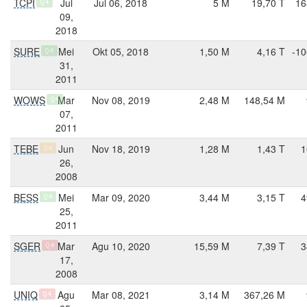
TCPI
Jul
Jul 06, 2018
5 M
19,70 T
16
Q4
09,
2018
SURE
Mei
Okt 05, 2018
1,50 M
4,16 T
-10
Q4
31,
2011
WOWS
Mar
Nov 08, 2019
2,48 M
148,54 M
Q4
07,
2011
TEBE
Jun
Nov 18, 2019
1,28 M
1,43 T
1
Q4
26,
2008
BESS
Mei
Mar 09, 2020
3,44 M
3,15 T
4
Q4
25,
2011
SGER
Mar
Agu 10, 2020
15,59 M
7,39 T
3
Q4
17,
2008
UNIQ
Agu
Mar 08, 2021
3,14 M
367,26 M
Q4