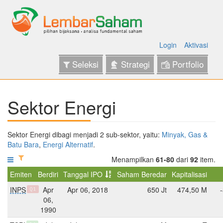
Login
Aktivasi
Seleksi
Strategi
Portfolio
Sektor Energi
Sektor Energi dibagi menjadi 2 sub-sektor, yaitu:
Minyak, Gas &
Batu Bara
,
Energi Alternatif
.
Menampilkan
61-80
dari
92
item.
Emiten
Berdiri
Tanggal IPO
Saham Beredar
Kapitalisasi
INPS
Apr
Apr 06, 2018
650 Jt
474,50 M
Q1
06,
1990