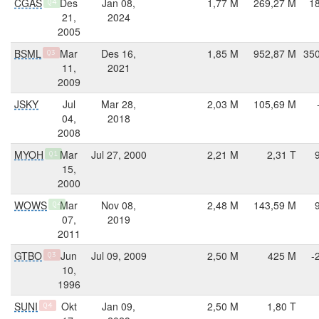
CGAS
Des
Jan 08,
1,77 M
269,27 M
1
Q4
21,
2024
2005
BSML
Mar
Des 16,
1,85 M
952,87 M
350
Q3
11,
2021
2009
JSKY
Jul
Mar 28,
2,03 M
105,69 M
04,
2018
2008
MYOH
Mar
Jul 27, 2000
2,21 M
2,31 T
Q1
15,
2000
WOWS
Mar
Nov 08,
2,48 M
143,59 M
Q4
07,
2019
2011
GTBO
Jun
Jul 09, 2009
2,50 M
425 M
-
Q3
10,
1996
SUNI
Okt
Jan 09,
2,50 M
1,80 T
Q4