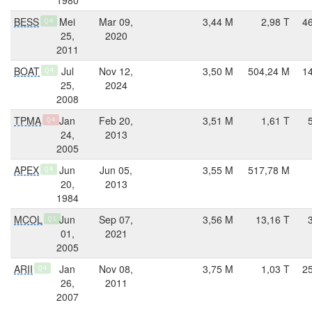
BESS
Mei
Mar 09,
3,44 M
2,98 T
4
Q4
25,
2020
2011
BOAT
Jul
Nov 12,
3,50 M
504,24 M
1
Q4
25,
2024
2008
TPMA
Jan
Feb 20,
3,51 M
1,61 T
Q4
24,
2013
2005
APEX
Jun
Jun 05,
3,55 M
517,78 M
Q4
20,
2013
1984
MCOL
Jun
Sep 07,
3,56 M
13,16 T
Q1
01,
2021
2005
ARII
Jan
Nov 08,
3,75 M
1,03 T
2
Q4
26,
2011
2007