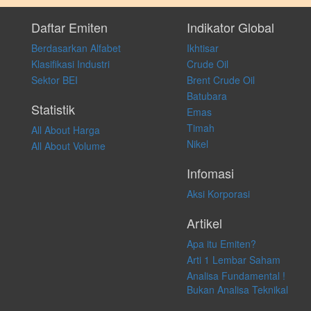
Setiap keputusan investasi merupakan keputusan dan tanggung jawab
pribadi. Kami tidak memberi anjuran, saran, rekomendasi untuk
Daftar Emiten
Indikator Global
membeli, menjual atau melakukan aktivitas lain yang terkait dengan
Berdasarkan Alfabet
Ikhtisar
transaksi perdagangan apapun, dan kami tidak bertanggung jawab
atas keputusan investasi yang dilakukan dalam kondisi dan situasi
Klasifikasi Industri
Crude Oil
apapun juga, yang diakibatkan secara langsung maupun tidak
Sektor BEI
Brent Crude Oil
langsung atas konten pada website ini.
Batubara
Statistik
Emas
Timah
All About Harga
Nikel
All About Volume
Infomasi
Aksi Korporasi
Artikel
Apa itu Emiten?
Arti 1 Lembar Saham
Analisa Fundamental !
Bukan Analisa Teknikal