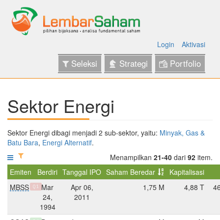
Login
Aktivasi
Seleksi
Strategi
Portfolio
Sektor Energi
Sektor Energi dibagi menjadi 2 sub-sektor, yaitu:
Minyak, Gas &
Batu Bara
,
Energi Alternatif
.
Menampilkan
21-40
dari
92
item.
Emiten
Berdiri
Tanggal IPO
Saham Beredar
Kapitalisasi
MBSS
Mar
Apr 06,
1,75 M
4,88 T
4
Q1
24,
2011
1994