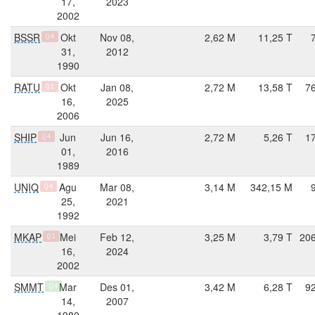
17,
2023
2002
BSSR
Okt
Nov 08,
2,62 M
11,25 T
Q4
31,
2012
1990
RATU
Okt
Jan 08,
2,72 M
13,58 T
7
Q1
16,
2025
2006
SHIP
Jun
Jun 16,
2,72 M
5,26 T
1
Q4
01,
2016
1989
UNIQ
Agu
Mar 08,
3,14 M
342,15 M
Q4
25,
2021
1992
MKAP
Mei
Feb 12,
3,25 M
3,79 T
206
Q1
16,
2024
2002
SMMT
Mar
Des 01,
3,42 M
6,28 T
9
Q4
14,
2007
1980