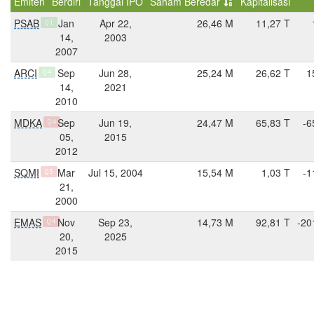
Emiten
Berdiri
Tanggal IPO
Saham Beredar
Kapitalisasi
PSAB
Jan
Apr 22,
26,46 M
11,27 T
Q1
14,
2003
2007
ARCI
Sep
Jun 28,
25,24 M
26,62 T
1
Q4
14,
2021
2010
MDKA
Sep
Jun 19,
24,47 M
65,83 T
-6
Q4
05,
2015
2012
SQMI
Mar
Jul 15, 2004
15,54 M
1,03 T
-1
Q3
21,
2000
EMAS
Nov
Sep 23,
14,73 M
92,81 T
-20
Q4
20,
2025
2015