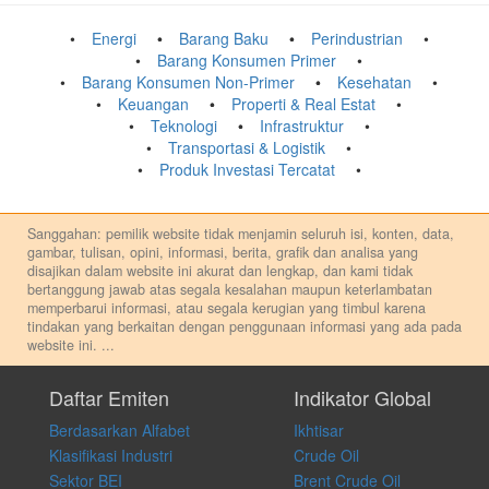
Energi
Barang Baku
Perindustrian
Barang Konsumen Primer
Barang Konsumen Non-Primer
Kesehatan
Keuangan
Properti & Real Estat
Teknologi
Infrastruktur
Transportasi & Logistik
Produk Investasi Tercatat
Sanggahan: pemilik website tidak menjamin seluruh isi, konten, data,
gambar, tulisan, opini, informasi, berita, grafik dan analisa yang
disajikan dalam website ini akurat dan lengkap, dan kami tidak
bertanggung jawab atas segala kesalahan maupun keterlambatan
memperbarui informasi, atau segala kerugian yang timbul karena
tindakan yang berkaitan dengan penggunaan informasi yang ada pada
website ini.
...
Setiap keputusan investasi merupakan keputusan dan tanggung jawab
pribadi. Kami tidak memberi anjuran, saran, rekomendasi untuk
Daftar Emiten
Indikator Global
membeli, menjual atau melakukan aktivitas lain yang terkait dengan
Berdasarkan Alfabet
Ikhtisar
transaksi perdagangan apapun, dan kami tidak bertanggung jawab
atas keputusan investasi yang dilakukan dalam kondisi dan situasi
Klasifikasi Industri
Crude Oil
apapun juga, yang diakibatkan secara langsung maupun tidak
Sektor BEI
Brent Crude Oil
langsung atas konten pada website ini.