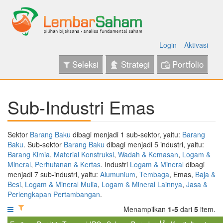
Login
Aktivasi
Seleksi
Strategi
Portfolio
Sub-Industri Emas
Sektor
Barang Baku
dibagi menjadi 1 sub-sektor, yaitu:
Barang
Baku
. Sub-sektor
Barang Baku
dibagi menjadi 5 industri, yaitu:
Barang Kimia
,
Material Konstruksi
,
Wadah & Kemasan
,
Logam &
Mineral
,
Perhutanan & Kertas
. Industri
Logam & Mineral
dibagi
menjadi 7 sub-industri, yaitu:
Alumunium
,
Tembaga
, Emas,
Baja &
Besi
,
Logam & Mineral Mulia
,
Logam & Mineral Lainnya
,
Jasa &
Perlengkapan Pertambangan
.
Menampilkan
1-5
dari
5
item.