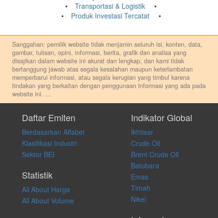
Transportasi & Logistik
Produk Investasi Tercatat
Sanggahan: pemilik website tidak menjamin seluruh isi, konten, data,
gambar, tulisan, opini, informasi, berita, grafik dan analisa yang
disajikan dalam website ini akurat dan lengkap, dan kami tidak
bertanggung jawab atas segala kesalahan maupun keterlambatan
memperbarui informasi, atau segala kerugian yang timbul karena
tindakan yang berkaitan dengan penggunaan informasi yang ada pada
website ini.
...
Setiap keputusan investasi merupakan keputusan dan tanggung jawab
pribadi. Kami tidak memberi anjuran, saran, rekomendasi untuk
Daftar Emiten
Indikator Global
membeli, menjual atau melakukan aktivitas lain yang terkait dengan
Berdasarkan Alfabet
Ikhtisar
transaksi perdagangan apapun, dan kami tidak bertanggung jawab
atas keputusan investasi yang dilakukan dalam kondisi dan situasi
Klasifikasi Industri
Crude Oil
apapun juga, yang diakibatkan secara langsung maupun tidak
Sektor BEI
Brent Crude Oil
langsung atas konten pada website ini.
Batubara
Statistik
Emas
Timah
All About Harga
Nikel
All About Volume