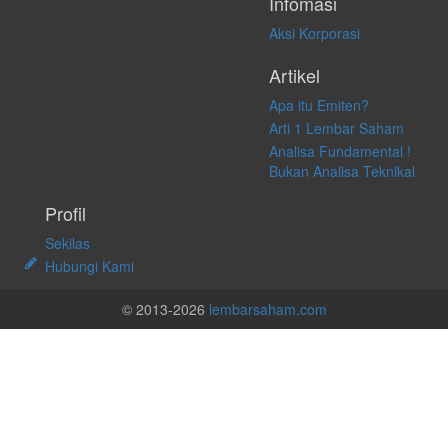
Infomasi
Aksi Korporasi
Artikel
Apa itu Emiten?
Arti 1 Lembar Saham
Analisa Fundamental !
Bukan Analisa Teknikal
Profil
Sekilas
Hubungi Kami
© 2013-2026
lembarsaham.com