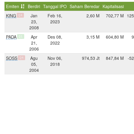
Emiten
Berdiri
Tanggal IPO
Saham Beredar
Kapitalisasi
KING
Jan
Feb 16,
2,60 M
702,77 M
125
Q4
23,
2023
2008
PADA
Apr
Des 08,
3,15 M
604,80 M
9
Q1
21,
2022
2006
SOSS
Agu
Nov 06,
974,53 Jt
847,84 M
-52
Q4
05,
2018
2004