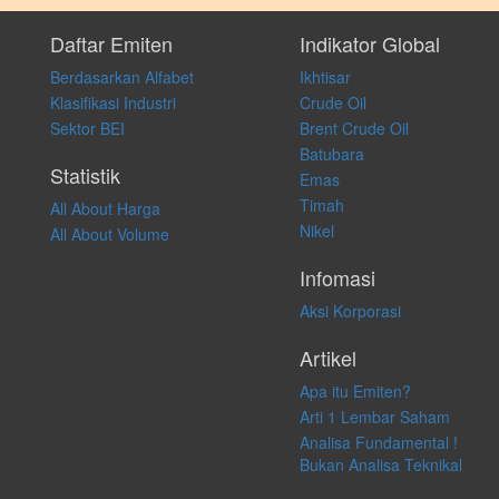
Setiap keputusan investasi merupakan keputusan dan tanggung jawab
pribadi. Kami tidak memberi anjuran, saran, rekomendasi untuk
Daftar Emiten
Indikator Global
membeli, menjual atau melakukan aktivitas lain yang terkait dengan
Berdasarkan Alfabet
Ikhtisar
transaksi perdagangan apapun, dan kami tidak bertanggung jawab
atas keputusan investasi yang dilakukan dalam kondisi dan situasi
Klasifikasi Industri
Crude Oil
apapun juga, yang diakibatkan secara langsung maupun tidak
Sektor BEI
Brent Crude Oil
langsung atas konten pada website ini.
Batubara
Statistik
Emas
Timah
All About Harga
Nikel
All About Volume
Infomasi
Aksi Korporasi
Artikel
Apa itu Emiten?
Arti 1 Lembar Saham
Analisa Fundamental !
Bukan Analisa Teknikal