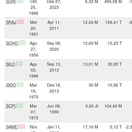
SURI
Okt
Des 07,
6,33 M
456,08 M
-
Q4
25,
2023
1988
SRAJ
Mei
Apr 11,
12,24 M
159,41 T
-
Q4
20,
2011
1991
SOHO
Agu
Sep 08,
12,69 M
15,23 T
Q4
27,
2020
1956
SILO
Agu
Sep 12,
13,01 M
30,95 T
Q4
03,
2013
1996
SIDO
Mar
Des 18,
30 M
10,56 T
Q4
18,
2013
1975
SCPI
Mar
Jun 08,
3,60 Jt
104,40 M
Q4
07,
1990
1972
SAME
Nov
Jan 11,
17,16 M
5,12 T
-2.
Q1