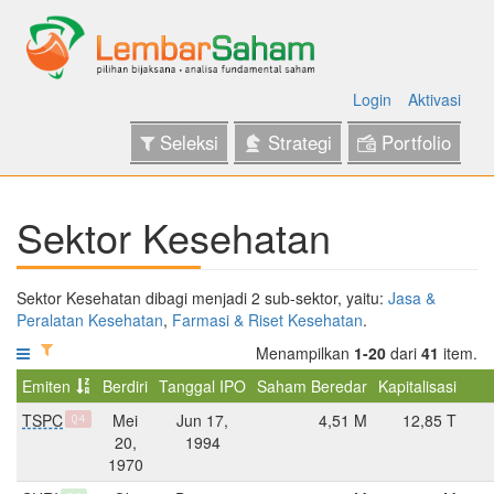
Login
Aktivasi
Seleksi
Strategi
Portfolio
Sektor Kesehatan
Sektor Kesehatan dibagi menjadi 2 sub-sektor, yaitu:
Jasa &
Peralatan Kesehatan
,
Farmasi & Riset Kesehatan
.
Menampilkan
1-20
dari
41
item.
Emiten
Berdiri
Tanggal IPO
Saham Beredar
Kapitalisasi
TSPC
Mei
Jun 17,
4,51 M
12,85 T
Q4
20,
1994
1970