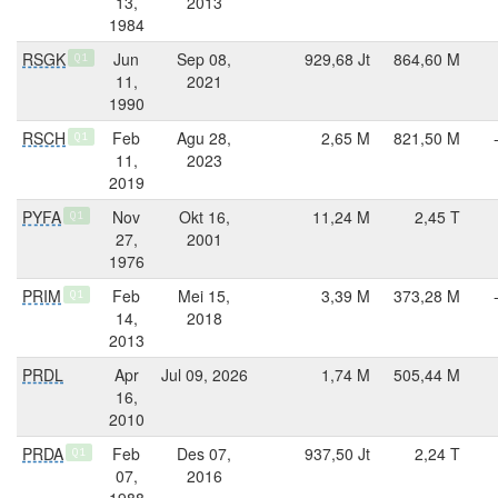
13,
2013
1984
RSGK
Jun
Sep 08,
929,68 Jt
864,60 M
Q1
11,
2021
1990
RSCH
Feb
Agu 28,
2,65 M
821,50 M
Q1
11,
2023
2019
PYFA
Nov
Okt 16,
11,24 M
2,45 T
Q1
27,
2001
1976
PRIM
Feb
Mei 15,
3,39 M
373,28 M
Q1
14,
2018
2013
PRDL
Apr
Jul 09, 2026
1,74 M
505,44 M
16,
2010
PRDA
Feb
Des 07,
937,50 Jt
2,24 T
Q1
07,
2016
1988