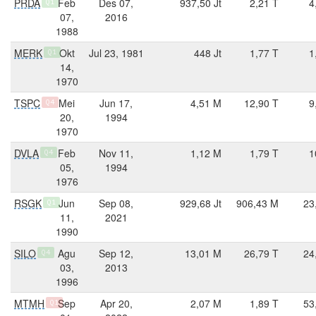
PRDA
Feb
Des 07,
937,50 Jt
2,21 T
4
Q1
07,
2016
1988
MERK
Okt
Jul 23, 1981
448 Jt
1,77 T
1
Q1
14,
1970
TSPC
Mei
Jun 17,
4,51 M
12,90 T
9
Q4
20,
1994
1970
DVLA
Feb
Nov 11,
1,12 M
1,79 T
1
Q4
05,
1994
1976
RSGK
Jun
Sep 08,
929,68 Jt
906,43 M
23
Q1
11,
2021
1990
SILO
Agu
Sep 12,
13,01 M
26,79 T
24
Q4
03,
2013
1996
MTMH
Sep
Apr 20,
2,07 M
1,89 T
53
Q1