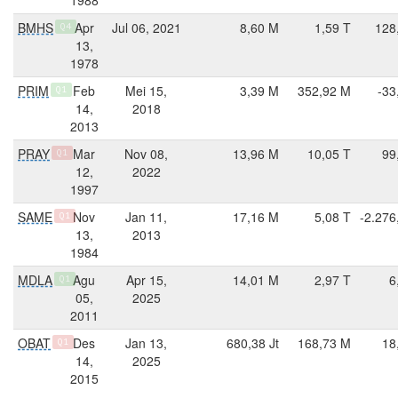
BMHS
Apr
Jul 06, 2021
8,60 M
1,59 T
128
Q4
13,
1978
PRIM
Feb
Mei 15,
3,39 M
352,92 M
-33
Q1
14,
2018
2013
PRAY
Mar
Nov 08,
13,96 M
10,05 T
99
Q1
12,
2022
1997
SAME
Nov
Jan 11,
17,16 M
5,08 T
-2.276
Q1
13,
2013
1984
MDLA
Agu
Apr 15,
14,01 M
2,97 T
6
Q1
05,
2025
2011
OBAT
Des
Jan 13,
680,38 Jt
168,73 M
18
Q1
14,
2025
2015