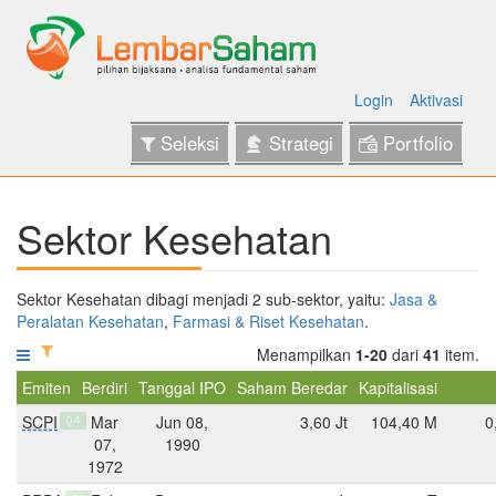
Login
Aktivasi
Seleksi
Strategi
Portfolio
Sektor Kesehatan
Sektor Kesehatan dibagi menjadi 2 sub-sektor, yaitu:
Jasa &
Peralatan Kesehatan
,
Farmasi & Riset Kesehatan
.
Menampilkan
1-20
dari
41
item.
Emiten
Berdiri
Tanggal IPO
Saham Beredar
Kapitalisasi
SCPI
Mar
Jun 08,
3,60 Jt
104,40 M
0
Q4
07,
1990
1972