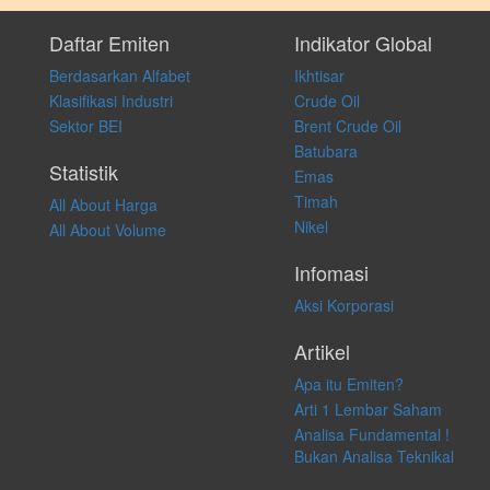
Setiap keputusan investasi merupakan keputusan dan tanggung jawab
pribadi. Kami tidak memberi anjuran, saran, rekomendasi untuk
Daftar Emiten
Indikator Global
membeli, menjual atau melakukan aktivitas lain yang terkait dengan
Berdasarkan Alfabet
Ikhtisar
transaksi perdagangan apapun, dan kami tidak bertanggung jawab
atas keputusan investasi yang dilakukan dalam kondisi dan situasi
Klasifikasi Industri
Crude Oil
apapun juga, yang diakibatkan secara langsung maupun tidak
Sektor BEI
Brent Crude Oil
langsung atas konten pada website ini.
Batubara
Statistik
Emas
Timah
All About Harga
Nikel
All About Volume
Infomasi
Aksi Korporasi
Artikel
Apa itu Emiten?
Arti 1 Lembar Saham
Analisa Fundamental !
Bukan Analisa Teknikal