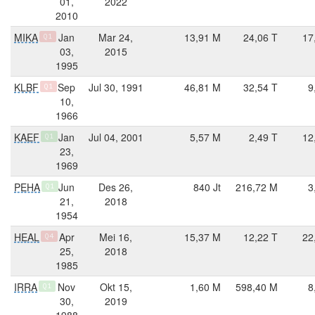
01,
2022
2010
MIKA
Jan
Mar 24,
13,91 M
24,06 T
17
Q1
03,
2015
1995
KLBF
Sep
Jul 30, 1991
46,81 M
32,54 T
9
Q1
10,
1966
KAEF
Jan
Jul 04, 2001
5,57 M
2,49 T
12
Q1
23,
1969
PEHA
Jun
Des 26,
840 Jt
216,72 M
3
Q1
21,
2018
1954
HEAL
Apr
Mei 16,
15,37 M
12,22 T
22
Q4
25,
2018
1985
IRRA
Nov
Okt 15,
1,60 M
598,40 M
8
Q1
30,
2019
1988