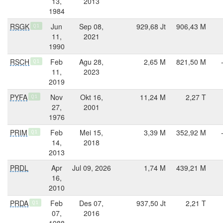
13,
2013
1984
RSGK
Jun
Sep 08,
929,68 Jt
906,43 M
Q1
11,
2021
1990
RSCH
Feb
Agu 28,
2,65 M
821,50 M
Q1
11,
2023
2019
PYFA
Nov
Okt 16,
11,24 M
2,27 T
Q1
27,
2001
1976
PRIM
Feb
Mei 15,
3,39 M
352,92 M
Q1
14,
2018
2013
PRDL
Apr
Jul 09, 2026
1,74 M
439,21 M
16,
2010
PRDA
Feb
Des 07,
937,50 Jt
2,21 T
Q1
07,
2016
1988