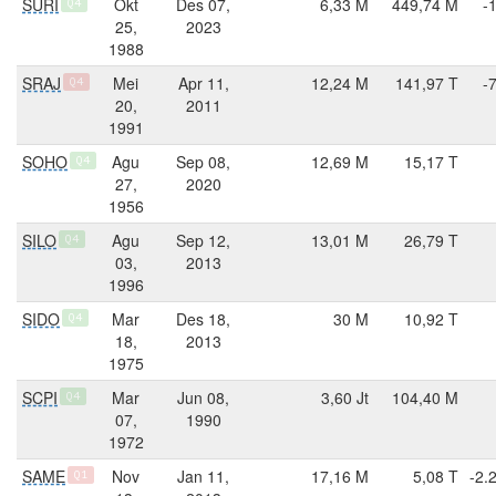
SURI
Okt
Des 07,
6,33 M
449,74 M
-
Q4
25,
2023
1988
SRAJ
Mei
Apr 11,
12,24 M
141,97 T
-
Q4
20,
2011
1991
SOHO
Agu
Sep 08,
12,69 M
15,17 T
Q4
27,
2020
1956
SILO
Agu
Sep 12,
13,01 M
26,79 T
Q4
03,
2013
1996
SIDO
Mar
Des 18,
30 M
10,92 T
Q4
18,
2013
1975
SCPI
Mar
Jun 08,
3,60 Jt
104,40 M
Q4
07,
1990
1972
SAME
Nov
Jan 11,
17,16 M
5,08 T
-2.
Q1