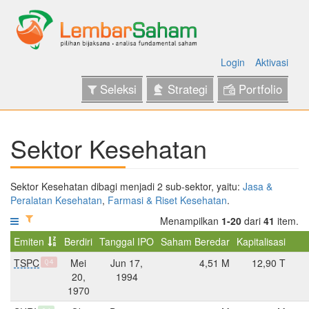
Login
Aktivasi
Seleksi
Strategi
Portfolio
Sektor Kesehatan
Sektor Kesehatan dibagi menjadi 2 sub-sektor, yaitu:
Jasa &
Peralatan Kesehatan
,
Farmasi & Riset Kesehatan
.
Menampilkan
1-20
dari
41
item.
Emiten
Berdiri
Tanggal IPO
Saham Beredar
Kapitalisasi
TSPC
Mei
Jun 17,
4,51 M
12,90 T
Q4
20,
1994
1970