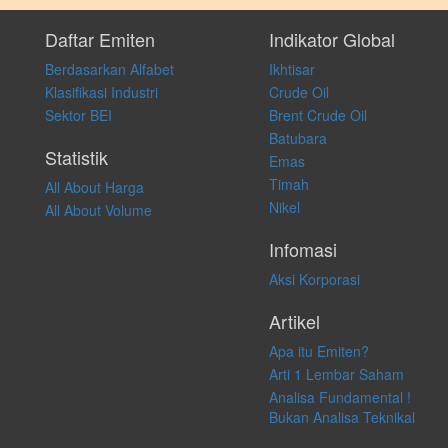
Setiap keputusan investasi merupakan keputusan dan tanggung jawab
pribadi. Kami tidak memberi anjuran, saran, rekomendasi untuk
Daftar Emiten
Indikator Global
membeli, menjual atau melakukan aktivitas lain yang terkait dengan
Berdasarkan Alfabet
Ikhtisar
transaksi perdagangan apapun, dan kami tidak bertanggung jawab
atas keputusan investasi yang dilakukan dalam kondisi dan situasi
Klasifikasi Industri
Crude Oil
apapun juga, yang diakibatkan secara langsung maupun tidak
Sektor BEI
Brent Crude Oil
langsung atas konten pada website ini.
Batubara
Statistik
Emas
Timah
All About Harga
Nikel
All About Volume
Infomasi
Aksi Korporasi
Artikel
Apa itu Emiten?
Arti 1 Lembar Saham
Analisa Fundamental !
Bukan Analisa Teknikal