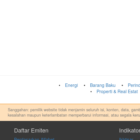
Energi
Barang Baku
Perind
Properti & Real Estat
Sanggahan: pemilik website tidak menjamin seluruh isi, konten, data, gamba
kesalahan maupun keterlambatan memperbarui informasi, atau segala keru
Setiap keputusan investasi merupakan keputusan dan tanggung jawab priba
apapun, dan kami tidak bertanggung jawab atas keputusan investasi yang 
Daftar Emiten
Indikato
Berdasarkan Alfabet
Ikhtisar