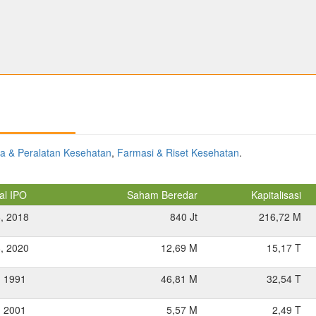
a & Peralatan Kesehatan
,
Farmasi & Riset Kesehatan
.
al IPO
Saham Beredar
Kapitalisasi
, 2018
840 Jt
216,72 M
, 2020
12,69 M
15,17 T
, 1991
46,81 M
32,54 T
, 2001
5,57 M
2,49 T