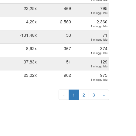
22,25x
469
795
1 minggu lalu
4,29x
2.560
2.360
1 minggu lalu
-131,48x
53
71
1 minggu lalu
8,92x
367
374
1 minggu lalu
37,83x
51
129
1 minggu lalu
23,02x
902
975
1 minggu lalu
«
1
2
3
»