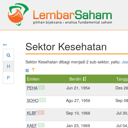
Sektor Kesehatan
Sektor Kesehatan dibagi menjadi 2 sub-sektor, yaitu:
Jas
H
P
Emiten
Berdiri
Tangg
PEHA
Jun 21, 1954
Des 26
Q1
SOHO
Agu 27, 1956
Sep 08
Q4
KLBF
Sep 10, 1966
Jul 30
Q1
KAEF
Jan 23, 1969
Jul 04
Q1