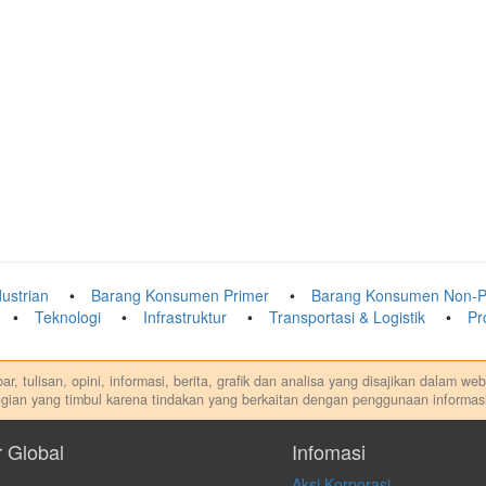
ustrian
Barang Konsumen Primer
Barang Konsumen Non-P
Teknologi
Infrastruktur
Transportasi & Logistik
Pr
r, tulisan, opini, informasi, berita, grafik dan analisa yang disajikan dalam w
gian yang timbul karena tindakan yang berkaitan dengan penggunaan informasi
di. Kami tidak memberi anjuran, saran, rekomendasi untuk membeli, menjual at
dilakukan dalam kondisi dan situasi apapun juga, yang diakibatkan secara lang
r Global
Infomasi
Aksi Korporasi