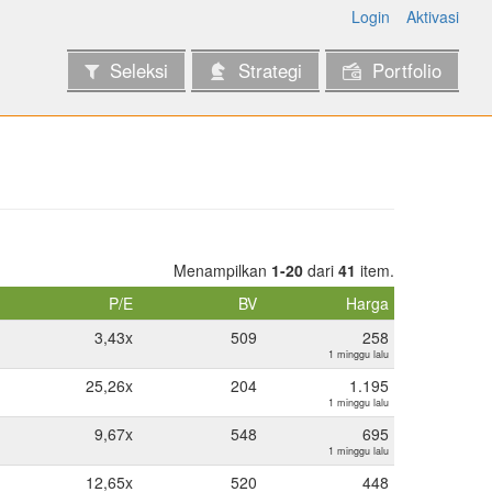
Login
Aktivasi
Seleksi
Strategi
Portfolio
Menampilkan
1-20
dari
41
item.
P/E
BV
Harga
3,43x
509
258
1 minggu lalu
25,26x
204
1.195
1 minggu lalu
9,67x
548
695
1 minggu lalu
12,65x
520
448