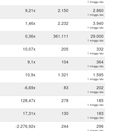
1 minggu lalu
9,21x
2.150
2.860
1 minggu lalu
1,46x
2.232
3.940
1 minggu lalu
0,36x
361.111
29.000
1 minggu lalu
10,07x
205
332
1 minggu lalu
9,1x
104
364
1 minggu lalu
10,9x
1.321
1.595
1 minggu lalu
-6,69x
83
202
1 minggu lalu
128,47x
278
185
1 minggu lalu
17,31x
130
183
1 minggu lalu
-2.276,92x
244
296
1 minggu lalu