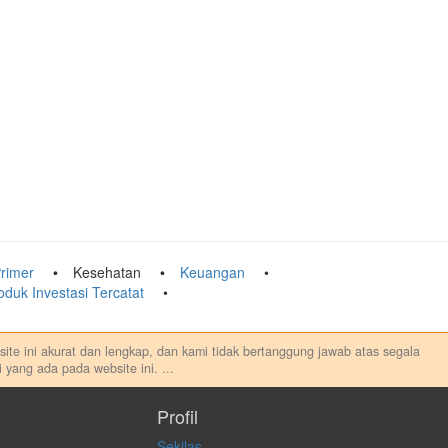
rimer
Kesehatan
Keuangan
oduk Investasi Tercatat
ebsite ini akurat dan lengkap, dan kami tidak bertanggung jawab atas segala
 yang ada pada website ini.
...
au melakukan aktivitas lain yang terkait dengan transaksi perdagangan
sung maupun tidak langsung atas konten pada website ini.
Profil
Sekilas