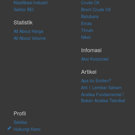
atas keputusan investasi yang dilakukan dalam kondisi dan situasi
Klasifikasi Industri
Crude Oil
apapun juga, yang diakibatkan secara langsung maupun tidak
Sektor BEI
Brent Crude Oil
langsung atas konten pada website ini.
Batubara
Statistik
Emas
Timah
All About Harga
Nikel
All About Volume
Infomasi
Aksi Korporasi
Artikel
Apa itu Emiten?
Arti 1 Lembar Saham
Analisa Fundamental !
Bukan Analisa Teknikal
Profil
Sekilas
Hubungi Kami