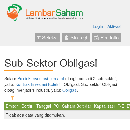
Login
Aktivasi
Seleksi
Strategi
Portfolio
Sub-Sektor Obligasi
Sektor
Produk Investasi Tercatat
dibagi menjadi 2 sub-sektor,
yaitu:
Kontrak Investasi Kolektif
, Obligasi. Sub-sektor Obligasi
dibagi menjadi 1 industri, yaitu:
Obligasi
.
Emiten
Berdiri
Tanggal IPO
Saham Beredar
Kapitalisasi
P/E
B
Tidak ada data yang ditemukan.