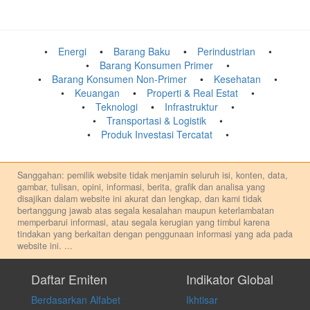
Energi
Barang Baku
Perindustrian
Barang Konsumen Primer
Barang Konsumen Non-Primer
Kesehatan
Keuangan
Properti & Real Estat
Teknologi
Infrastruktur
Transportasi & Logistik
Produk Investasi Tercatat
Sanggahan: pemilik website tidak menjamin seluruh isi, konten, data,
gambar, tulisan, opini, informasi, berita, grafik dan analisa yang
disajikan dalam website ini akurat dan lengkap, dan kami tidak
bertanggung jawab atas segala kesalahan maupun keterlambatan
memperbarui informasi, atau segala kerugian yang timbul karena
tindakan yang berkaitan dengan penggunaan informasi yang ada pada
website ini.
...
Setiap keputusan investasi merupakan keputusan dan tanggung jawab
pribadi. Kami tidak memberi anjuran, saran, rekomendasi untuk
Daftar Emiten
Indikator Global
membeli, menjual atau melakukan aktivitas lain yang terkait dengan
Berdasarkan Alfabet
Ikhtisar
transaksi perdagangan apapun, dan kami tidak bertanggung jawab