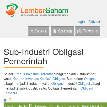
Login
Aktivasi
Seleksi
Strategi
Portfolio
Sub-Industri Obligasi
Pemerintah
Sektor
Produk Investasi Tercatat
dibagi menjadi 2 sub-sektor,
yaitu:
Kontrak Investasi Kolektif
,
Obligasi
. Sub-sektor
Obligasi
dibagi menjadi 1 industri, yaitu:
Obligasi
. Industri
Obligasi
dibagi
menjadi 2 sub-industri, yaitu: Obligasi Pemerintah,
Obligasi
Korporasi
.
Emiten
Berdiri
Tanggal IPO
Saham Beredar
Kapitalisasi
P/E