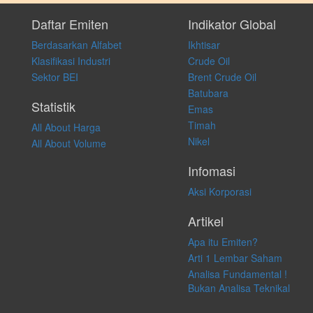
Setiap keputusan investasi merupakan keputusan dan tanggung jawab
pribadi. Kami tidak memberi anjuran, saran, rekomendasi untuk
Daftar Emiten
Indikator Global
membeli, menjual atau melakukan aktivitas lain yang terkait dengan
Berdasarkan Alfabet
Ikhtisar
transaksi perdagangan apapun, dan kami tidak bertanggung jawab
atas keputusan investasi yang dilakukan dalam kondisi dan situasi
Klasifikasi Industri
Crude Oil
apapun juga, yang diakibatkan secara langsung maupun tidak
Sektor BEI
Brent Crude Oil
langsung atas konten pada website ini.
Batubara
Statistik
Emas
Timah
All About Harga
Nikel
All About Volume
Infomasi
Aksi Korporasi
Artikel
Apa itu Emiten?
Arti 1 Lembar Saham
Analisa Fundamental !
Bukan Analisa Teknikal