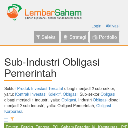
Login
Aktivasi
Seleksi
Strategi
Portfolio
Sub-Industri Obligasi
Pemerintah
Sektor
Produk Investasi Tercatat
dibagi menjadi 2 sub-sektor,
yaitu:
Kontrak Investasi Kolektif
,
Obligasi
. Sub-sektor
Obligasi
dibagi menjadi 1 industri, yaitu:
Obligasi
. Industri
Obligasi
dibagi
menjadi 2 sub-industri, yaitu: Obligasi Pemerintah,
Obligasi
Korporasi
.
Emiten
Berdiri
Tanggal IPO
Saham Beredar
Kapitalisasi
P/E