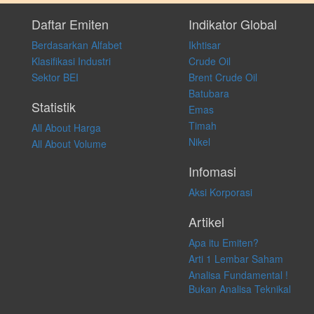
Setiap keputusan investasi merupakan keputusan dan tanggung jawab
pribadi. Kami tidak memberi anjuran, saran, rekomendasi untuk
Daftar Emiten
Indikator Global
membeli, menjual atau melakukan aktivitas lain yang terkait dengan
Berdasarkan Alfabet
Ikhtisar
transaksi perdagangan apapun, dan kami tidak bertanggung jawab
atas keputusan investasi yang dilakukan dalam kondisi dan situasi
Klasifikasi Industri
Crude Oil
apapun juga, yang diakibatkan secara langsung maupun tidak
Sektor BEI
Brent Crude Oil
langsung atas konten pada website ini.
Batubara
Statistik
Emas
Timah
All About Harga
Nikel
All About Volume
Infomasi
Aksi Korporasi
Artikel
Apa itu Emiten?
Arti 1 Lembar Saham
Analisa Fundamental !
Bukan Analisa Teknikal