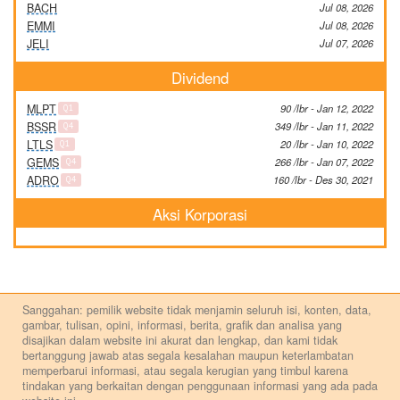
BACH
Jul 08, 2026
EMMI
Jul 08, 2026
JELI
Jul 07, 2026
Dividend
MLPT
90 /lbr - Jan 12, 2022
Q1
BSSR
349 /lbr - Jan 11, 2022
Q4
LTLS
20 /lbr - Jan 10, 2022
Q1
GEMS
266 /lbr - Jan 07, 2022
Q4
ADRO
160 /lbr - Des 30, 2021
Q4
Aksi Korporasi
Sanggahan: pemilik website tidak menjamin seluruh isi, konten, data,
gambar, tulisan, opini, informasi, berita, grafik dan analisa yang
disajikan dalam website ini akurat dan lengkap, dan kami tidak
bertanggung jawab atas segala kesalahan maupun keterlambatan
memperbarui informasi, atau segala kerugian yang timbul karena
tindakan yang berkaitan dengan penggunaan informasi yang ada pada