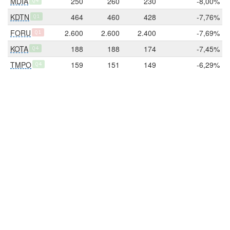
MDIA
250
260
230
-8,00%
Q4
KDTN
464
460
428
-7,76%
Q1
FORU
2.600
2.600
2.400
-7,69%
Q1
KOTA
188
188
174
-7,45%
Q4
TMPO
159
151
149
-6,29%
Q4