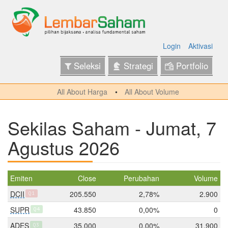
Login
Aktivasi
Seleksi
Strategi
Portfolio
All About Harga
All About Volume
Sekilas Saham - Jumat, 7
Agustus 2026
Emiten
Close
Perubahan
Volume
DCII
205.550
2,78%
2.900
Q1
SUPR
43.850
0,00%
0
Q4
ADES
35.000
0,00%
31.900
Q3