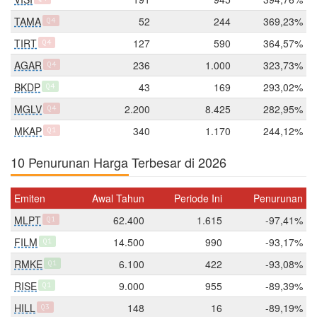
TAMA
52
244
369,23%
Q4
TIRT
127
590
364,57%
Q4
AGAR
236
1.000
323,73%
Q4
BKDP
43
169
293,02%
Q4
MGLV
2.200
8.425
282,95%
Q4
MKAP
340
1.170
244,12%
Q1
10 Penurunan Harga Terbesar di 2026
Emiten
Awal Tahun
Periode Ini
Penurunan
MLPT
62.400
1.615
-97,41%
Q1
FILM
14.500
990
-93,17%
Q1
RMKE
6.100
422
-93,08%
Q1
RISE
9.000
955
-89,39%
Q1
HILL
148
16
-89,19%
Q3