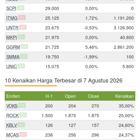
SCPI
29.000
0,00%
0
Q4
ITMG
25.125
1,72%
1.191.200
Q4
UNTR
23.675
-0,53%
3.126.900
Q4
MKPI
21.975
0,00%
40.800
Q1
GGRM
21.725
5,46%
2.861.200
Q4
SMMA
19.750
-1,99%
100
Q3
UNIC
15.075
0,00%
5.800
Q4
10 Kenaikan Harga Terbesar di 7 Agustus 2026
Emiten
H-1
Open
Close
Kenaikan
VOKS
200
204
270
35,00%
Q4
ROCK
1.500
1.875
1.875
25,00%
Q1
KBLV
126
127
157
24,60%
Q1
MCAS
238
256
296
24,37%
Q1