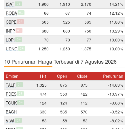
ISAT
1.900
1.910
2.170
14,21%
Q1
RODA
66
67
74
12,12%
Q1
CBPE
505
525
565
11,88%
Q4
INPP
680
680
750
10,29%
Q1
LOPI
70
70
77
10,00%
Q4
UDNG
1.250
1.250
1.375
10,00%
Q4
10 Penurunan Harga Terbesar di 7 Agustus 2026
Emiten
H-1
Open
Close
Penurunan
TALF
1.025
875
875
-14,63%
Q4
PDES
474
550
422
-10,97%
Q1
TGUK
124
124
112
-9,68%
Q4
BACH
630
565
570
-9,52%
VIVA
58
58
53
-8,62%
Q2