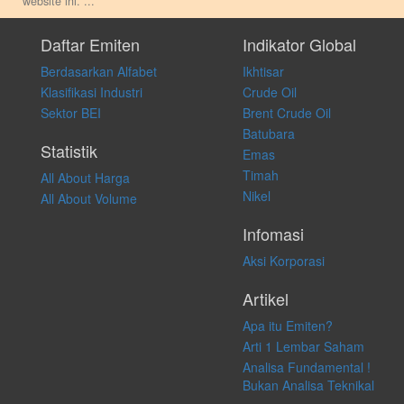
website ini.
...
Setiap keputusan investasi merupakan keputusan dan tanggung jawab
pribadi. Kami tidak memberi anjuran, saran, rekomendasi untuk
Daftar Emiten
Indikator Global
membeli, menjual atau melakukan aktivitas lain yang terkait dengan
Berdasarkan Alfabet
Ikhtisar
transaksi perdagangan apapun, dan kami tidak bertanggung jawab
atas keputusan investasi yang dilakukan dalam kondisi dan situasi
Klasifikasi Industri
Crude Oil
apapun juga, yang diakibatkan secara langsung maupun tidak
Sektor BEI
Brent Crude Oil
langsung atas konten pada website ini.
Batubara
Statistik
Emas
Timah
All About Harga
Nikel
All About Volume
Infomasi
Aksi Korporasi
Artikel
Apa itu Emiten?
Arti 1 Lembar Saham
Analisa Fundamental !
Bukan Analisa Teknikal