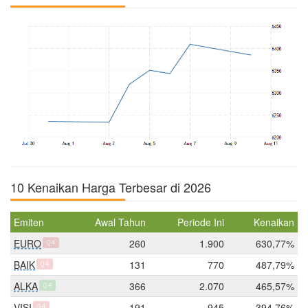
10 Kenaikan Harga Terbesar di 2026
Emiten
Awal Tahun
Periode Ini
Kenaikan
EURO
260
1.900
630,77%
Q4
BAIK
131
770
487,79%
Q4
ALKA
366
2.070
465,57%
Q4
VISI
191
945
394,76%
Q4