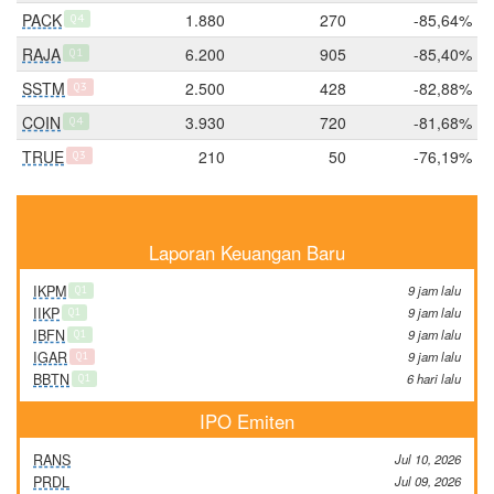
PACK
1.880
270
-85,64%
Q4
RAJA
6.200
905
-85,40%
Q1
SSTM
2.500
428
-82,88%
Q3
COIN
3.930
720
-81,68%
Q4
TRUE
210
50
-76,19%
Q3
Laporan Keuangan Baru
IKPM
9 jam lalu
Q1
IIKP
9 jam lalu
Q1
IBFN
9 jam lalu
Q1
IGAR
9 jam lalu
Q1
BBTN
6 hari lalu
Q1
IPO Emiten
RANS
Jul 10, 2026
PRDL
Jul 09, 2026