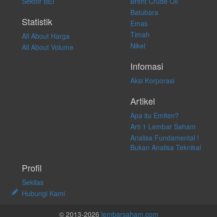
Sektor BEI
Brent Crude Oil
langsung atas konten pada website ini.
Batubara
Statistik
Emas
Timah
All About Harga
Nikel
All About Volume
Infomasi
Aksi Korporasi
Artikel
Apa itu Emiten?
Arti 1 Lembar Saham
Analisa Fundamental !
Bukan Analisa Teknikal
Profil
Sekilas
Hubungi Kami
© 2013-2026
lembarsaham.com