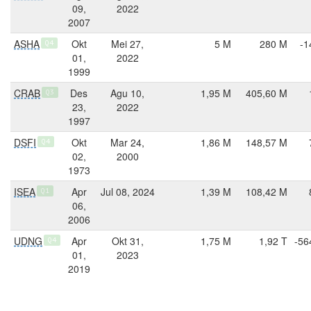
09,
2022
2007
ASHA
Okt
Mei 27,
5 M
280 M
-1
Q4
01,
2022
1999
CRAB
Des
Agu 10,
1,95 M
405,60 M
Q3
23,
2022
1997
DSFI
Okt
Mar 24,
1,86 M
148,57 M
Q4
02,
2000
1973
ISEA
Apr
Jul 08, 2024
1,39 M
108,42 M
Q1
06,
2006
UDNG
Apr
Okt 31,
1,75 M
1,92 T
-56
Q4
01,
2023
2019