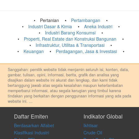
Pertanian
Pertambangan
Industri Dasar & Kimia
Aneka Industri
Industri Barang Konsumsi
Properti, Real Estate dan Konstruksi Bangunan
Infrastruktur, Utilitas & Transportasi
Keuangan
Perdagangan, Jasa & Investasi
Sanggahan: pemilik website tidak menjamin seluruh isi, konten, data,
gambar, tulisan, opini, informasi, berita, grafik dan analisa yang
disajikan dalam website ini akurat dan lengkap, dan kami tidak
bertanggung jawab atas segala kesalahan maupun keterlambatan
memperbarui informasi, atau segala kerugian yang timbul karena
tindakan yang berkaitan dengan penggunaan informasi yang ada pada
website ini.
...
Setiap keputusan investasi merupakan keputusan dan tanggung jawab
pribadi. Kami tidak memberi anjuran, saran, rekomendasi untuk
Daftar Emiten
Indikator Global
membeli, menjual atau melakukan aktivitas lain yang terkait dengan
Berdasarkan Alfabet
Ikhtisar
transaksi perdagangan apapun, dan kami tidak bertanggung jawab
atas keputusan investasi yang dilakukan dalam kondisi dan situasi
Klasifikasi Industri
Crude Oil
apapun juga, yang diakibatkan secara langsung maupun tidak