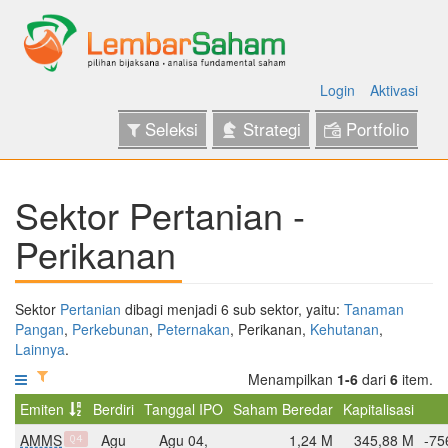
Login
Aktivasi
Seleksi
Strategi
Portfolio
Sektor Pertanian -
Perikanan
Sektor
Pertanian
dibagi menjadi 6 sub sektor, yaitu:
Tanaman
Pangan
,
Perkebunan
,
Peternakan
, Perikanan,
Kehutanan
,
Lainnya
.
Menampilkan
1-6
dari
6
item.
Emiten
Berdiri
Tanggal IPO
Saham Beredar
Kapitalisasi
AMMS
Agu
Agu 04,
1,24 M
345,88 M
-75
Q4