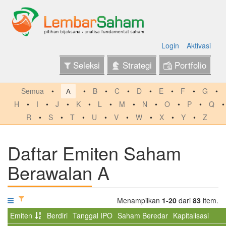
Login
Aktivasi
Seleksi
Strategi
Portfolio
Semua
B
C
D
E
F
G
A
H
I
J
K
L
M
N
O
P
Q
R
S
T
U
V
W
X
Y
Z
Daftar Emiten Saham
Berawalan A
Menampilkan
1-20
dari
83
item.
Emiten
Berdiri
Tanggal IPO
Saham Beredar
Kapitalisasi