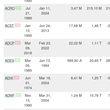
1995
ACRO
Jul
Jan 11,
3,47 M
215,10 M
21
Q4
21,
2024
1989
ACST
Jan
Jun 24,
17,68 M
1,48 T
-
Q4
10,
2013
1995
ADCP
Mar
Feb 23,
22,22 M
1,11 T
-
Q4
09,
2022
2018
ADES
Mar
Jun 13,
589,90 Jt
20,65 T
28
Q3
06,
1994
1985
ADHI
Jun
Mar 18,
8,41 M
1,25 T
-
Q4
01,
2004
1974
ADMF
Nov
Mar 31,
1,24 M
10,78 T
7
Q4
13,
2004
1990