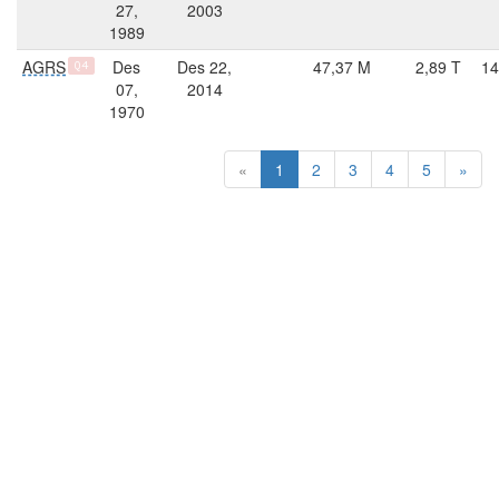
27,
2003
1989
AGRS
Des
Des 22,
47,37 M
2,89 T
14
Q4
07,
2014
1970
«
1
2
3
4
5
»