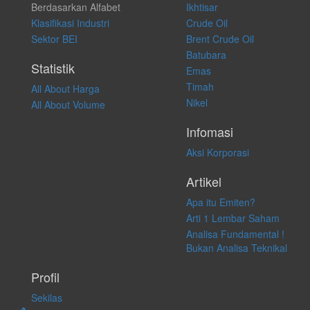
Berdasarkan Alfabet
Ikhtisar
transaksi perdagangan apapun, dan kami tidak bertanggung jawab
atas keputusan investasi yang dilakukan dalam kondisi dan situasi
Klasifikasi Industri
Crude Oil
apapun juga, yang diakibatkan secara langsung maupun tidak
Sektor BEI
Brent Crude Oil
langsung atas konten pada website ini.
Batubara
Statistik
Emas
Timah
All About Harga
Nikel
All About Volume
Infomasi
Aksi Korporasi
Artikel
Apa itu Emiten?
Arti 1 Lembar Saham
Analisa Fundamental !
Bukan Analisa Teknikal
Profil
Sekilas