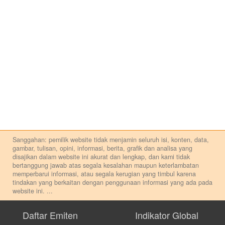
Sanggahan: pemilik website tidak menjamin seluruh isi, konten, data,
gambar, tulisan, opini, informasi, berita, grafik dan analisa yang
disajikan dalam website ini akurat dan lengkap, dan kami tidak
bertanggung jawab atas segala kesalahan maupun keterlambatan
memperbarui informasi, atau segala kerugian yang timbul karena
tindakan yang berkaitan dengan penggunaan informasi yang ada pada
website ini.
...
Setiap keputusan investasi merupakan keputusan dan tanggung jawab
pribadi. Kami tidak memberi anjuran, saran, rekomendasi untuk
Daftar Emiten
Indikator Global
membeli, menjual atau melakukan aktivitas lain yang terkait dengan