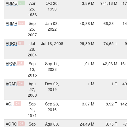
ADMG
Apr
Okt 20,
3,89 M
941,18 M
-17
Q4
25,
1993
1986
ADMR
Sep
Jan 03,
40,88 M
66,23 T
14
Q3
25,
2022
2007
ADRO
Jul
Jul 16, 2008
29,39 M
74,65 T
9
Q4
28,
2004
AEGS
Sep
Sep 11,
1,01 M
42,26 M
161
Q4
10,
2023
2015
AGAR
Agu
Des 02,
1 M
1 T
49
Q4
27,
2019
2008
AGII
Sep
Sep 28,
3,07 M
8,92 T
142
Q4
21,
2016
1971
AGRO
Sep
Agu 08,
24,49 M
3,75 T
-
Q4