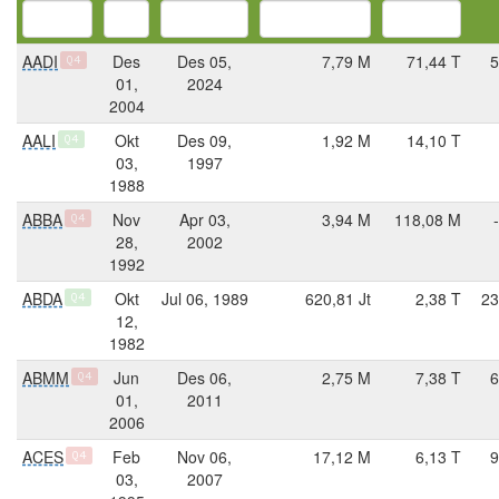
AADI
Des
Des 05,
7,79 M
71,44 T
5
Q4
01,
2024
2004
AALI
Okt
Des 09,
1,92 M
14,10 T
Q4
03,
1997
1988
ABBA
Nov
Apr 03,
3,94 M
118,08 M
Q4
28,
2002
1992
ABDA
Okt
Jul 06, 1989
620,81 Jt
2,38 T
23
Q4
12,
1982
ABMM
Jun
Des 06,
2,75 M
7,38 T
6
Q4
01,
2011
2006
ACES
Feb
Nov 06,
17,12 M
6,13 T
9
Q4
03,
2007