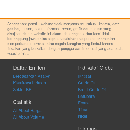
Sanggahan: pemilik website tidak menjamin seluruh isi, konten, data,
gambar, tulisan, opini, informasi, berita, grafik dan analisa yang
disajikan dalam website ini akurat dan lengkap, dan kami tidak
bertanggung jawab atas segala kesalahan maupun keterlambatan
memperbarui informasi, atau segala kerugian yang timbul karena
tindakan yang berkaitan dengan penggunaan informasi yang ada pada
website ini.
...
Setiap keputusan investasi merupakan keputusan dan tanggung jawab
pribadi. Kami tidak memberi anjuran, saran, rekomendasi untuk
Daftar Emiten
Indikator Global
membeli, menjual atau melakukan aktivitas lain yang terkait dengan
Berdasarkan Alfabet
Ikhtisar
transaksi perdagangan apapun, dan kami tidak bertanggung jawab
atas keputusan investasi yang dilakukan dalam kondisi dan situasi
Klasifikasi Industri
Crude Oil
apapun juga, yang diakibatkan secara langsung maupun tidak
Sektor BEI
Brent Crude Oil
langsung atas konten pada website ini.
Batubara
Statistik
Emas
Timah
All About Harga
Nikel
All About Volume
Infomasi