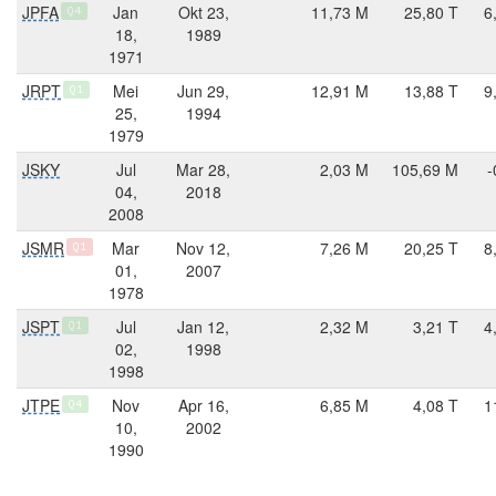
JPFA
Jan
Okt 23,
11,73 M
25,80 T
6
Q4
18,
1989
1971
JRPT
Mei
Jun 29,
12,91 M
13,88 T
9
Q1
25,
1994
1979
JSKY
Jul
Mar 28,
2,03 M
105,69 M
-
04,
2018
2008
JSMR
Mar
Nov 12,
7,26 M
20,25 T
8
Q1
01,
2007
1978
JSPT
Jul
Jan 12,
2,32 M
3,21 T
4
Q1
02,
1998
1998
JTPE
Nov
Apr 16,
6,85 M
4,08 T
1
Q4
10,
2002
1990