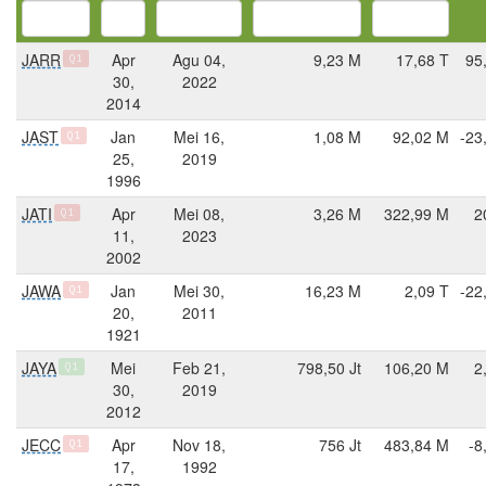
JARR
Apr
Agu 04,
9,23 M
17,68 T
95
Q1
30,
2022
2014
JAST
Jan
Mei 16,
1,08 M
92,02 M
-23
Q1
25,
2019
1996
JATI
Apr
Mei 08,
3,26 M
322,99 M
2
Q1
11,
2023
2002
JAWA
Jan
Mei 30,
16,23 M
2,09 T
-22
Q1
20,
2011
1921
JAYA
Mei
Feb 21,
798,50 Jt
106,20 M
2
Q1
30,
2019
2012
JECC
Apr
Nov 18,
756 Jt
483,84 M
-8
Q1
17,
1992