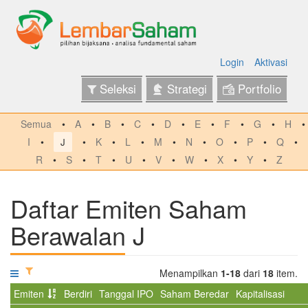
Login
Aktivasi
Seleksi
Strategi
Portfolio
Semua
A
B
C
D
E
F
G
H
I
K
L
M
N
O
P
Q
J
R
S
T
U
V
W
X
Y
Z
Daftar Emiten Saham
Berawalan J
Menampilkan
1-18
dari
18
item.
Emiten
Berdiri
Tanggal IPO
Saham Beredar
Kapitalisasi