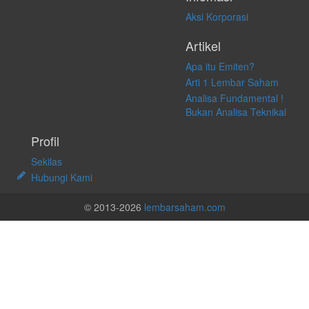
Aksi Korporasi
Artikel
Apa itu Emiten?
Arti 1 Lembar Saham
Analisa Fundamental !
Bukan Analisa Teknikal
Profil
Sekilas
Hubungi Kami
© 2013-2026
lembarsaham.com