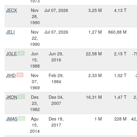
1973
JECX
Nov
Jul 07, 2026
3,25 M
4,13 T
28,
1990
JELI
Nov
Jul 07, 2026
1,27 M
860,88 M
22,
1990
JGLE
Jun
Jun 29,
22,58 M
2,15 T
-7
Q1
15,
2016
1988
JIHD
Nov
Feb 29,
2,33 M
1,02 T
-
Q1
07,
1984
1969
JKON
Des
Des 04,
16,31 M
1,47 T
2
Q1
23,
2007
1982
JMAS
Agu
Des 18,
1 M
228 M
42
Q3
15,
2017
2014