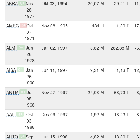
AKRA
Nov
Okt 03, 1994
20,07 M
29,21 T
11
Q4
28,
1977
AMFG
Okt
Nov 08, 1995
434 Jt
1,39 T
17
Q4
07,
1971
ALMI
Jun
Jan 02, 1997
3,82 M
282,38 M
-6
Q4
26,
1978
AISA
Jan
Jun 11, 1997
9,31 M
1,13 T
12
Q4
26,
1990
ANTM
Jul
Nov 27, 1997
24,03 M
68,73 T
8
Q4
05,
1968
AALI
Okt
Des 09, 1997
1,92 M
13,23 T
8
Q4
03,
1988
AUTO
Sep
Jun 15, 1998
4,82 M
13,30 T
6
Q4