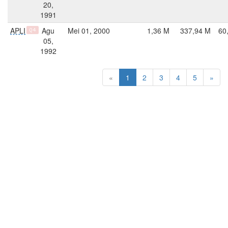
20,
1991
APLI
Agu
Mei 01, 2000
1,36 M
337,94 M
60
Q4
05,
1992
«
1
2
3
4
5
»