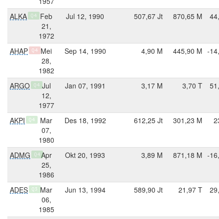
1957
ALKA
Feb
Jul 12, 1990
507,67 Jt
870,65 M
44
Q4
21,
1972
AHAP
Mei
Sep 14, 1990
4,90 M
445,90 M
-14
Q4
28,
1982
ARGO
Jul
Jan 07, 1991
3,17 M
3,70 T
51
Q4
12,
1977
AKPI
Mar
Des 18, 1992
612,25 Jt
301,23 M
2
Q4
07,
1980
ADMG
Apr
Okt 20, 1993
3,89 M
871,18 M
-16
Q4
25,
1986
ADES
Mar
Jun 13, 1994
589,90 Jt
21,97 T
29
Q3
06,
1985