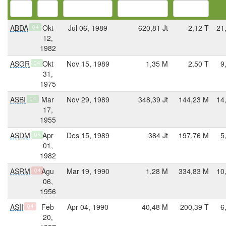
ABDA
Okt
Jul 06, 1989
620,81 Jt
2,12 T
21
Q4
12,
1982
ASGR
Okt
Nov 15, 1989
1,35 M
2,50 T
9
Q4
31,
1975
ASBI
Mar
Nov 29, 1989
348,39 Jt
144,23 M
14
Q4
17,
1955
ASDM
Apr
Des 15, 1989
384 Jt
197,76 M
5
Q3
01,
1982
ASRM
Agu
Mar 19, 1990
1,28 M
334,83 M
10
Q4
06,
1956
ASII
Feb
Apr 04, 1990
40,48 M
200,39 T
6
Q4
20,