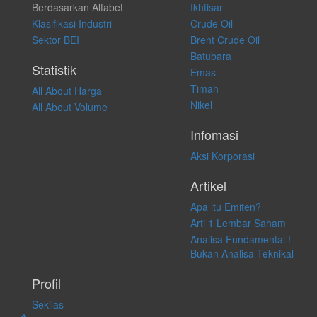
Berdasarkan Alfabet
Ikhtisar
transaksi perdagangan apapun, dan kami tidak bertanggung jawab
atas keputusan investasi yang dilakukan dalam kondisi dan situasi
Klasifikasi Industri
Crude Oil
apapun juga, yang diakibatkan secara langsung maupun tidak
Sektor BEI
Brent Crude Oil
langsung atas konten pada website ini.
Batubara
Statistik
Emas
Timah
All About Harga
Nikel
All About Volume
Infomasi
Aksi Korporasi
Artikel
Apa itu Emiten?
Arti 1 Lembar Saham
Analisa Fundamental !
Bukan Analisa Teknikal
Profil
Sekilas