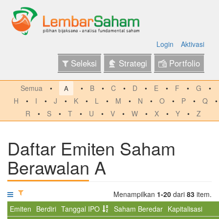
Login
Aktivasi
Seleksi
Strategi
Portfolio
Semua
B
C
D
E
F
G
A
H
I
J
K
L
M
N
O
P
Q
R
S
T
U
V
W
X
Y
Z
Daftar Emiten Saham
Berawalan A
Menampilkan
1-20
dari
83
item.
Emiten
Berdiri
Tanggal IPO
Saham Beredar
Kapitalisasi