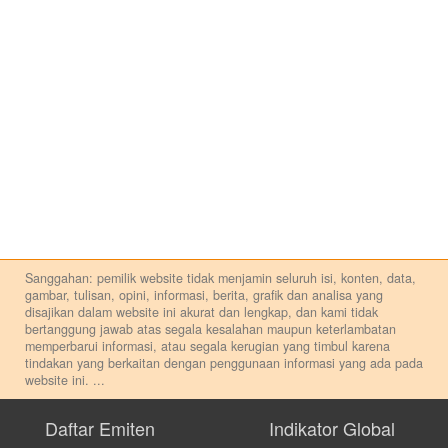
Sanggahan: pemilik website tidak menjamin seluruh isi, konten, data,
gambar, tulisan, opini, informasi, berita, grafik dan analisa yang
disajikan dalam website ini akurat dan lengkap, dan kami tidak
bertanggung jawab atas segala kesalahan maupun keterlambatan
memperbarui informasi, atau segala kerugian yang timbul karena
tindakan yang berkaitan dengan penggunaan informasi yang ada pada
website ini.
...
Setiap keputusan investasi merupakan keputusan dan tanggung jawab
pribadi. Kami tidak memberi anjuran, saran, rekomendasi untuk
Daftar Emiten
Indikator Global
membeli, menjual atau melakukan aktivitas lain yang terkait dengan