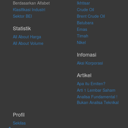
Berdasarkan Alfabet
Ikhtisar
transaksi perdagangan apapun, dan kami tidak bertanggung jawab
atas keputusan investasi yang dilakukan dalam kondisi dan situasi
Klasifikasi Industri
Crude Oil
apapun juga, yang diakibatkan secara langsung maupun tidak
Sektor BEI
Brent Crude Oil
langsung atas konten pada website ini.
Batubara
Statistik
Emas
Timah
All About Harga
Nikel
All About Volume
Infomasi
Aksi Korporasi
Artikel
Apa itu Emiten?
Arti 1 Lembar Saham
Analisa Fundamental !
Bukan Analisa Teknikal
Profil
Sekilas