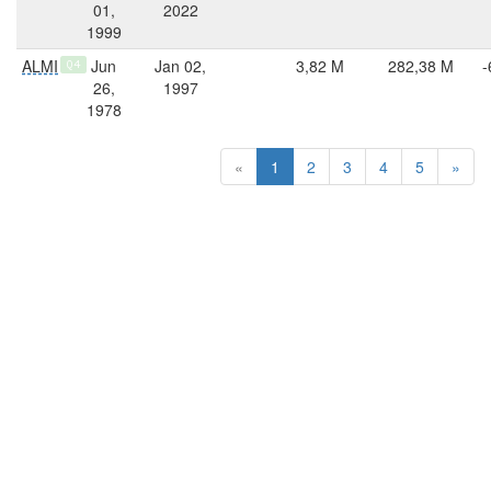
01,
2022
1999
ALMI
Jun
Jan 02,
3,82 M
282,38 M
-
Q4
26,
1997
1978
«
1
2
3
4
5
»