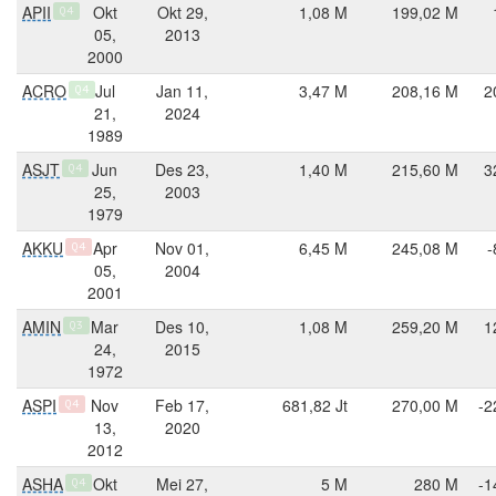
APII
Okt
Okt 29,
1,08 M
199,02 M
Q4
05,
2013
2000
ACRO
Jul
Jan 11,
3,47 M
208,16 M
2
Q4
21,
2024
1989
ASJT
Jun
Des 23,
1,40 M
215,60 M
3
Q4
25,
2003
1979
AKKU
Apr
Nov 01,
6,45 M
245,08 M
-
Q4
05,
2004
2001
AMIN
Mar
Des 10,
1,08 M
259,20 M
1
Q3
24,
2015
1972
ASPI
Nov
Feb 17,
681,82 Jt
270,00 M
-2
Q4
13,
2020
2012
ASHA
Okt
Mei 27,
5 M
280 M
-1
Q4