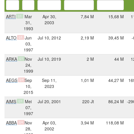
ARTI
Mar
Apr 30,
7,84 M
15,68 M
1
Q3
31,
2003
1993
ALTO
Jun
Jul 10, 2012
2,19 M
39,45 M
-
Q3
03,
1997
ARKA
Nov
Jul 10, 2019
2 M
44 M
1
Q3
24,
1999
AEGS
Sep
Sep 11,
1,01 M
44,27 M
16
Q4
10,
2023
2015
AIMS
Mei
Jul 20, 2001
220 Jt
86,24 M
-29
Q3
07,
1997
ABBA
Nov
Apr 03,
3,94 M
118,08 M
Q4
28,
2002