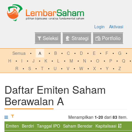
Login
Aktivasi
Seleksi
Strategi
Portfolio
Semua
B
C
D
E
F
G
A
H
I
J
K
L
M
N
O
P
Q
R
S
T
U
V
W
X
Y
Z
Daftar Emiten Saham
Berawalan A
Menampilkan
1-20
dari
83
item.
Emiten
Berdiri
Tanggal IPO
Saham Beredar
Kapitalisasi