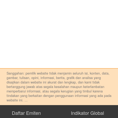
Sanggahan: pemilik website tidak menjamin seluruh isi, konten, data,
gambar, tulisan, opini, informasi, berita, grafik dan analisa yang
disajikan dalam website ini akurat dan lengkap, dan kami tidak
bertanggung jawab atas segala kesalahan maupun keterlambatan
memperbarui informasi, atau segala kerugian yang timbul karena
tindakan yang berkaitan dengan penggunaan informasi yang ada pada
website ini.
...
Setiap keputusan investasi merupakan keputusan dan tanggung jawab
pribadi. Kami tidak memberi anjuran, saran, rekomendasi untuk
Daftar Emiten
Indikator Global
membeli, menjual atau melakukan aktivitas lain yang terkait dengan