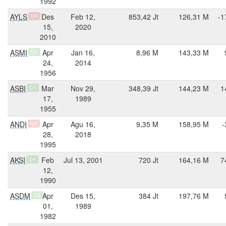
1992
AYLS
Des
Feb 12,
853,42 Jt
126,31 M
-1
Q4
15,
2020
2010
ASMI
Apr
Jan 16,
8,96 M
143,33 M
Q3
24,
2014
1956
ASBI
Mar
Nov 29,
348,39 Jt
144,23 M
1
Q4
17,
1989
1955
ANDI
Apr
Agu 16,
9,35 M
158,95 M
-
Q4
28,
2018
1995
AKSI
Feb
Jul 13, 2001
720 Jt
164,16 M
7
Q4
12,
1990
ASDM
Apr
Des 15,
384 Jt
197,76 M
Q3
01,
1989
1982