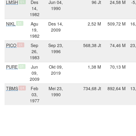
LMSH
Des
Jun 04,
96 Jt
24,58 M
-5
Q1
14,
1990
1982
NIKL
Agu
Des 14,
2,52 M
509,72 M
16
Q1
19,
2009
1982
PICO
Sep
Sep 23,
568,38 Jt
74,46 M
23
Q1
26,
1996
1983
PURE
Jun
Okt 09,
1,38 M
70,13 M
Q3
09,
2019
2009
TBMS
Feb
Mei 23,
734,68 Jt
892,64 M
13
Q4
03,
1990
1977