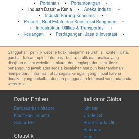
Pertanian
Pertambangan
Industri Dasar & Kimia
Aneka Industri
Industri Barang Konsumsi
Properti, Real Estate dan Konstruksi Bangunan
Infrastruktur, Utilitas & Transportasi
Keuangan
Perdagangan, Jasa & Investasi
Sanggahan: pemilik website tidak menjamin seluruh isi, konten, data,
gambar, tulisan, opini, informasi, berita, grafik dan analisa yang
disajikan dalam website ini akurat dan lengkap, dan kami tidak
bertanggung jawab atas segala kesalahan maupun keterlambatan
memperbarui informasi, atau segala kerugian yang timbul karena
tindakan yang berkaitan dengan penggunaan informasi yang ada pada
website ini.
...
Setiap keputusan investasi merupakan keputusan dan tanggung jawab
pribadi. Kami tidak memberi anjuran, saran, rekomendasi untuk
Daftar Emiten
Indikator Global
membeli, menjual atau melakukan aktivitas lain yang terkait dengan
Berdasarkan Alfabet
Ikhtisar
transaksi perdagangan apapun, dan kami tidak bertanggung jawab
atas keputusan investasi yang dilakukan dalam kondisi dan situasi
Klasifikasi Industri
Crude Oil
apapun juga, yang diakibatkan secara langsung maupun tidak
Sektor BEI
Brent Crude Oil
langsung atas konten pada website ini.
Batubara
Statistik
Emas