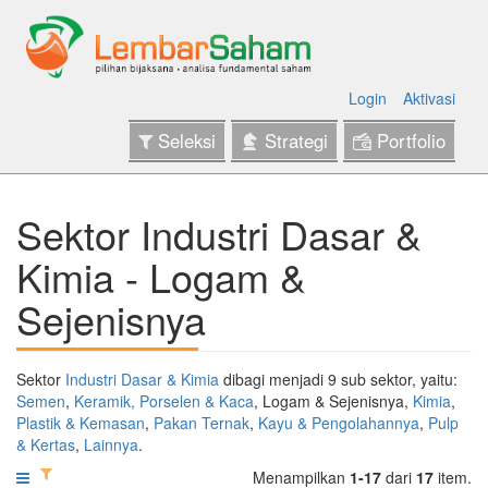
Login
Aktivasi
Seleksi
Strategi
Portfolio
Sektor Industri Dasar &
Kimia - Logam &
Sejenisnya
Sektor
Industri Dasar & Kimia
dibagi menjadi 9 sub sektor, yaitu:
Semen
,
Keramik, Porselen & Kaca
, Logam & Sejenisnya,
Kimia
,
Plastik & Kemasan
,
Pakan Ternak
,
Kayu & Pengolahannya
,
Pulp
& Kertas
,
Lainnya
.
Menampilkan
1-17
dari
17
item.