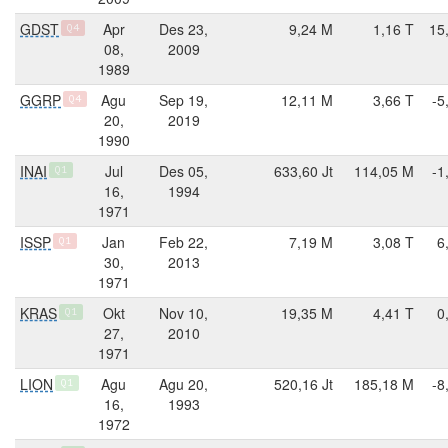
GDST
Apr
Des 23,
9,24 M
1,16 T
15
Q4
08,
2009
1989
GGRP
Agu
Sep 19,
12,11 M
3,66 T
-5
Q4
20,
2019
1990
INAI
Jul
Des 05,
633,60 Jt
114,05 M
-1
Q1
16,
1994
1971
ISSP
Jan
Feb 22,
7,19 M
3,08 T
6
Q1
30,
2013
1971
KRAS
Okt
Nov 10,
19,35 M
4,41 T
0
Q1
27,
2010
1971
LION
Agu
Agu 20,
520,16 Jt
185,18 M
-8
Q1
16,
1993
1972