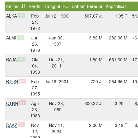
Emiten
Berdiri
Tanggal IPO
Saham Beredar
Kapitalisasi
ALKA
Feb
Jul 12, 1990
507,67 Jt
1,05 T
54
Q4
21,
1972
ALMI
Jun
Jan 02,
3,82 M
282,38 M
-6
Q4
26,
1997
1978
BAJA
Okt
Des 21,
1,80 M
651,60 M
-17
Q4
04,
2011
1993
BTON
Feb
Jul 18, 2001
720 Jt
264,96 M
10
Q4
27,
1995
CTBN
Agu
Nov 28,
800,37 Jt
3,20 T
8
Q4
23,
1989
1983
DAAZ
Nov
Nov 11,
2,00 M
3,19 T
8
Q4
12,
2024
2009