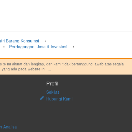
stri Barang Konsumsi
Perdagangan, Jasa & Investasi
ebsite ini akurat dan lengkap, dan kami tidak bertanggung jawab atas segala
 yang ada pada website ini.
...
au melakukan aktivitas lain yang terkait dengan transaksi perdagangan
sung maupun tidak langsung atas konten pada website ini.
Profil
Sekilas
Hubungi Kami
n Analisa