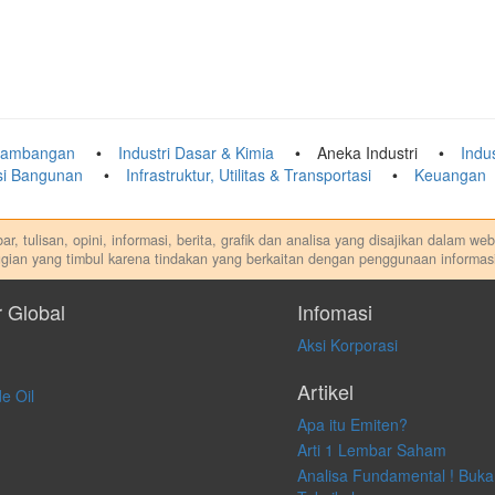
tambangan
Industri Dasar & Kimia
Aneka Industri
Indu
ksi Bangunan
Infrastruktur, Utilitas & Transportasi
Keuangan
r, tulisan, opini, informasi, berita, grafik dan analisa yang disajikan dalam w
gian yang timbul karena tindakan yang berkaitan dengan penggunaan informasi
di. Kami tidak memberi anjuran, saran, rekomendasi untuk membeli, menjual at
dilakukan dalam kondisi dan situasi apapun juga, yang diakibatkan secara lang
r Global
Infomasi
Aksi Korporasi
Artikel
e Oil
Apa itu Emiten?
Arti 1 Lembar Saham
Analisa Fundamental ! Buka