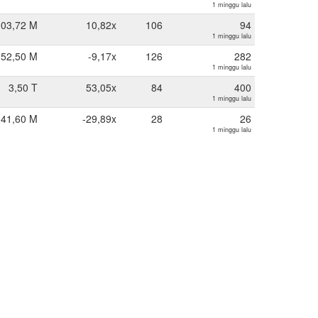
1 minggu lalu
103,72 M
10,82x
106
94
1 minggu lalu
352,50 M
-9,17x
126
282
1 minggu lalu
3,50 T
53,05x
84
400
1 minggu lalu
41,60 M
-29,89x
28
26
1 minggu lalu