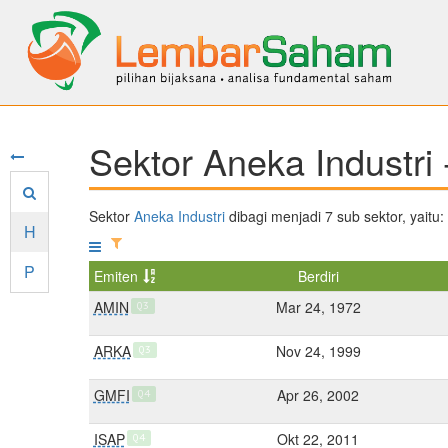
Sektor Aneka Industri 
Sektor
Aneka Industri
dibagi menjadi 7 sub sektor, yaitu:
H
P
Emiten
Berdiri
AMIN
Mar 24, 1972
Q3
ARKA
Nov 24, 1999
Q3
GMFI
Apr 26, 2002
Q4
ISAP
Okt 22, 2011
Q4