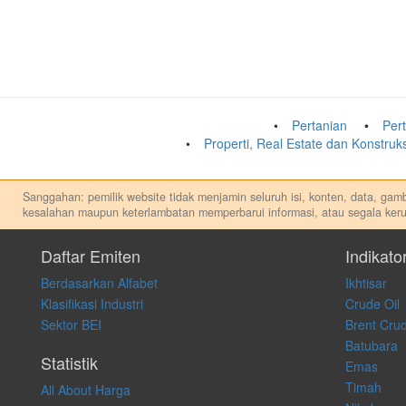
Pertanian
Per
Properti, Real Estate dan Konstru
Sanggahan: pemilik website tidak menjamin seluruh isi, konten, data, gamba
kesalahan maupun keterlambatan memperbarui informasi, atau segala keru
Setiap keputusan investasi merupakan keputusan dan tanggung jawab priba
apapun, dan kami tidak bertanggung jawab atas keputusan investasi yang 
Daftar Emiten
Indikato
Berdasarkan Alfabet
Ikhtisar
Klasifikasi Industri
Crude Oil
Sektor BEI
Brent Crud
Batubara
Statistik
Emas
Timah
All About Harga