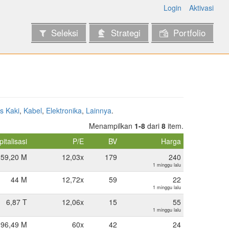
Login
Aktivasi
Seleksi
Strategi
Portfolio
s Kaki
,
Kabel
,
Elektronika
,
Lainnya
.
Menampilkan
1-8
dari
8
item.
italisasi
P/E
BV
Harga
259,20 M
12,03x
179
240
1 minggu lalu
44 M
12,72x
59
22
1 minggu lalu
6,87 T
12,06x
15
55
1 minggu lalu
96,49 M
60x
42
24