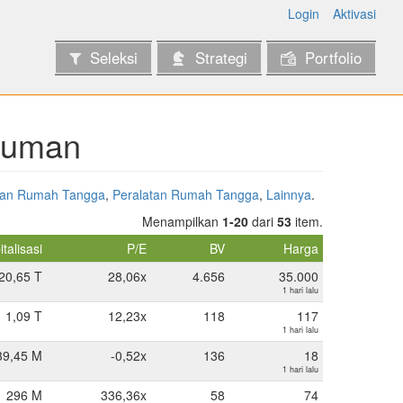
Login
Aktivasi
Seleksi
Strategi
Portfolio
inuman
uan Rumah Tangga
,
Peralatan Rumah Tangga
,
Lainnya
.
Menampilkan
1-20
dari
53
item.
talisasi
P/E
BV
Harga
20,65 T
28,06x
4.656
35.000
1 hari lalu
1,09 T
12,23x
118
117
1 hari lalu
39,45 M
-0,52x
136
18
1 hari lalu
296 M
336,36x
58
74