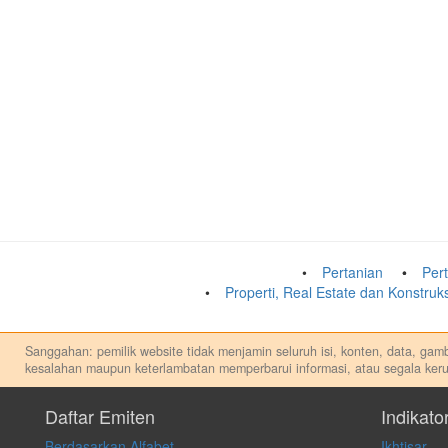
Pertanian
Per
Properti, Real Estate dan Konstru
Sanggahan: pemilik website tidak menjamin seluruh isi, konten, data, gamba
kesalahan maupun keterlambatan memperbarui informasi, atau segala keru
Setiap keputusan investasi merupakan keputusan dan tanggung jawab priba
apapun, dan kami tidak bertanggung jawab atas keputusan investasi yang 
Daftar Emiten
Indikato
Berdasarkan Alfabet
Ikhtisar