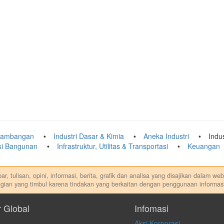
tambangan
Industri Dasar & Kimia
Aneka Industri
Indu
ksi Bangunan
Infrastruktur, Utilitas & Transportasi
Keuangan
r, tulisan, opini, informasi, berita, grafik dan analisa yang disajikan dalam w
gian yang timbul karena tindakan yang berkaitan dengan penggunaan informasi
di. Kami tidak memberi anjuran, saran, rekomendasi untuk membeli, menjual at
dilakukan dalam kondisi dan situasi apapun juga, yang diakibatkan secara lang
r Global
Infomasi
Aksi Korporasi