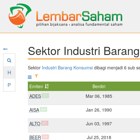
Sektor Industri Bara
Sektor
Industri Barang Konsumsi
dibagi menjadi 6 sub s
H
P
Emiten
Berdiri
ADES
Mar 06, 1985
Q3
AISA
Jan 26, 1990
Q4
ALTO
Jun 03, 1997
Q3
BEER
Jul 25, 2018
Q4