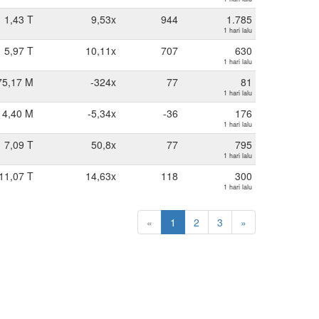
1,43 T
9,53x
944
1.785
1 hari lalu
5,97 T
10,11x
707
630
1 hari lalu
75,17 M
-324x
77
81
1 hari lalu
14,40 M
-5,34x
-36
176
1 hari lalu
7,09 T
50,8x
77
795
1 hari lalu
11,07 T
14,63x
118
300
1 hari lalu
«
1
2
3
»