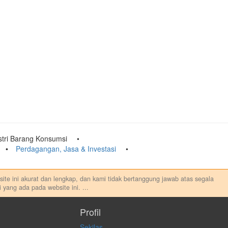
stri Barang Konsumsi
Perdagangan, Jasa & Investasi
ebsite ini akurat dan lengkap, dan kami tidak bertanggung jawab atas segala
 yang ada pada website ini.
...
au melakukan aktivitas lain yang terkait dengan transaksi perdagangan
sung maupun tidak langsung atas konten pada website ini.
Profil
Sekilas