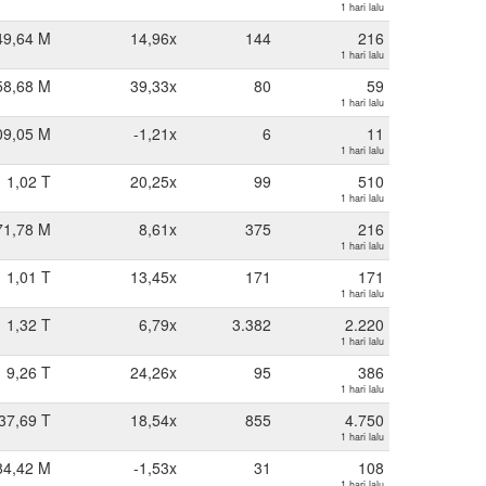
1 hari lalu
49,64 M
14,96x
144
216
1 hari lalu
58,68 M
39,33x
80
59
1 hari lalu
09,05 M
-1,21x
6
11
1 hari lalu
1,02 T
20,25x
99
510
1 hari lalu
71,78 M
8,61x
375
216
1 hari lalu
1,01 T
13,45x
171
171
1 hari lalu
1,32 T
6,79x
3.382
2.220
1 hari lalu
9,26 T
24,26x
95
386
1 hari lalu
37,69 T
18,54x
855
4.750
1 hari lalu
84,42 M
-1,53x
31
108
1 hari lalu