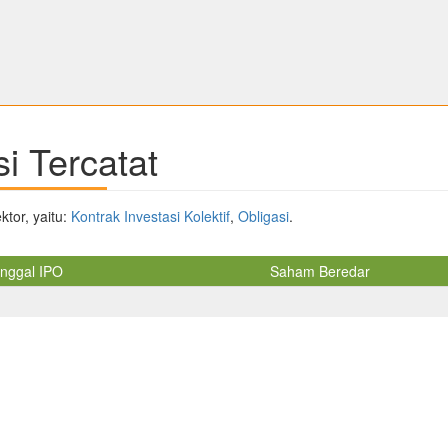
i Tercatat
ktor, yaitu:
Kontrak Investasi Kolektif
,
Obligasi
.
nggal IPO
Saham Beredar