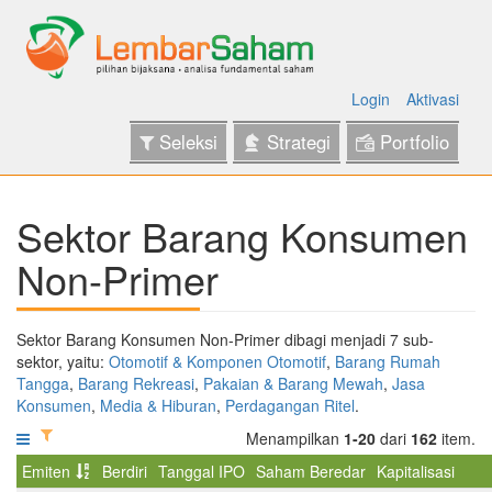
Login
Aktivasi
Seleksi
Strategi
Portfolio
Sektor Barang Konsumen
Non-Primer
Sektor Barang Konsumen Non-Primer dibagi menjadi 7 sub-
sektor, yaitu:
Otomotif & Komponen Otomotif
,
Barang Rumah
Tangga
,
Barang Rekreasi
,
Pakaian & Barang Mewah
,
Jasa
Konsumen
,
Media & Hiburan
,
Perdagangan Ritel
.
Menampilkan
1-20
dari
162
item.
Emiten
Berdiri
Tanggal IPO
Saham Beredar
Kapitalisasi