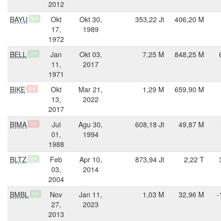
2012
BAYU
Okt
Okt 30,
353,22 Jt
406,20 M
Q4
17,
1989
1972
BELL
Jan
Okt 03,
7,25 M
848,25 M
Q4
11,
2017
1971
BIKE
Okt
Mar 21,
1,29 M
659,90 M
Q4
13,
2022
2017
BIMA
Jul
Agu 30,
608,18 Jt
49,87 M
Q4
01,
1994
1988
BLTZ
Feb
Apr 10,
873,94 Jt
2,22 T
Q4
03,
2014
2004
BMBL
Nov
Jan 11,
1,03 M
32,96 M
-
Q4
27,
2023
2013