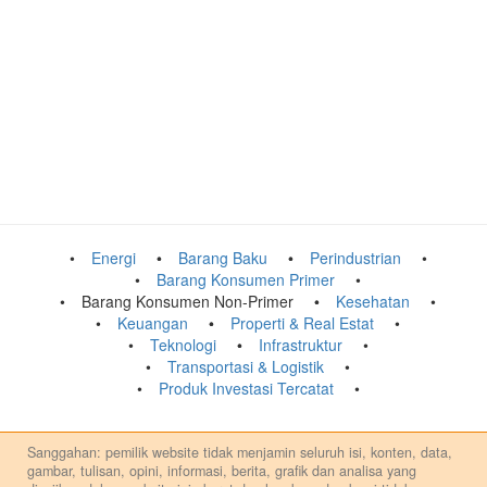
Energi
Barang Baku
Perindustrian
Barang Konsumen Primer
Barang Konsumen Non-Primer
Kesehatan
Keuangan
Properti & Real Estat
Teknologi
Infrastruktur
Transportasi & Logistik
Produk Investasi Tercatat
Sanggahan: pemilik website tidak menjamin seluruh isi, konten, data,
gambar, tulisan, opini, informasi, berita, grafik dan analisa yang