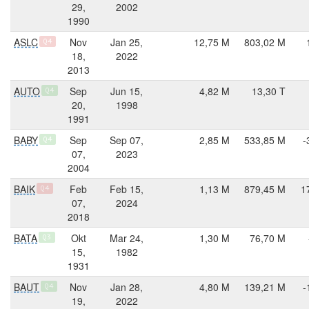
29,
2002
1990
ASLC
Nov
Jan 25,
12,75 M
803,02 M
Q4
18,
2022
2013
AUTO
Sep
Jun 15,
4,82 M
13,30 T
Q4
20,
1998
1991
BABY
Sep
Sep 07,
2,85 M
533,85 M
-
Q4
07,
2023
2004
BAIK
Feb
Feb 15,
1,13 M
879,45 M
1
Q4
07,
2024
2018
BATA
Okt
Mar 24,
1,30 M
76,70 M
Q3
15,
1982
1931
BAUT
Nov
Jan 28,
4,80 M
139,21 M
-
Q4
19,
2022