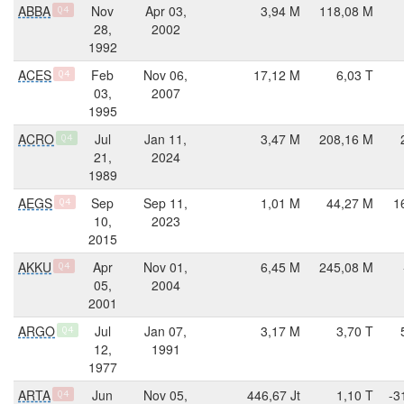
ABBA
Nov
Apr 03,
3,94 M
118,08 M
Q4
28,
2002
1992
ACES
Feb
Nov 06,
17,12 M
6,03 T
Q4
03,
2007
1995
ACRO
Jul
Jan 11,
3,47 M
208,16 M
Q4
21,
2024
1989
AEGS
Sep
Sep 11,
1,01 M
44,27 M
1
Q4
10,
2023
2015
AKKU
Apr
Nov 01,
6,45 M
245,08 M
Q4
05,
2004
2001
ARGO
Jul
Jan 07,
3,17 M
3,70 T
Q4
12,
1991
1977
ARTA
Jun
Nov 05,
446,67 Jt
1,10 T
-3
Q4