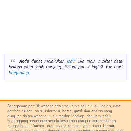
Anda dapat melakukan
login
jika ingin melihat data
historis yang lebih panjang. Belum punya login? Yuk mari
bergabung
.
Sanggahan: pemilik website tidak menjamin seluruh isi, konten, data,
gambar, tulisan, opini, informasi, berita, grafik dan analisa yang
disajikan dalam website ini akurat dan lengkap, dan kami tidak
bertanggung jawab atas segala kesalahan maupun keterlambatan
memperbarui informasi, atau segala kerugian yang timbul karena
tindakan yang berkaitan dengan penggunaan informasi yang ada pada