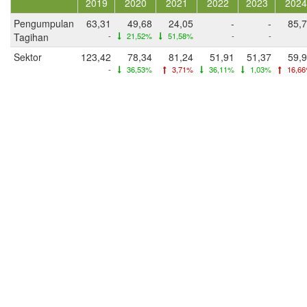
2019
2020
2021
2022
2023
2024
Pengumpulan
63,31
49,68
24,05
-
-
85,
Tagihan
-
21,52%
51,58%
-
-
Sektor
123,42
78,34
81,24
51,91
51,37
59,
-
36,53%
3,71%
36,11%
1,03%
16,6