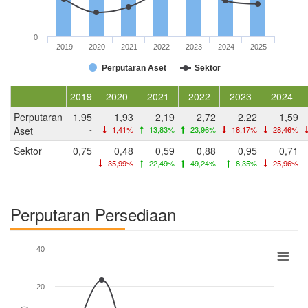
0
2019
2020
2021
2022
2023
2024
2025
Perputaran Aset
Sektor
2019
2020
2021
2022
2023
2024
Perputaran
1,95
1,93
2,19
2,72
2,22
1,59
Aset
-
1,41%
13,83%
23,96%
18,17%
28,46%
Sektor
0,75
0,48
0,59
0,88
0,95
0,71
-
35,99%
22,49%
49,24%
8,35%
25,96%
Perputaran Persediaan
40
20