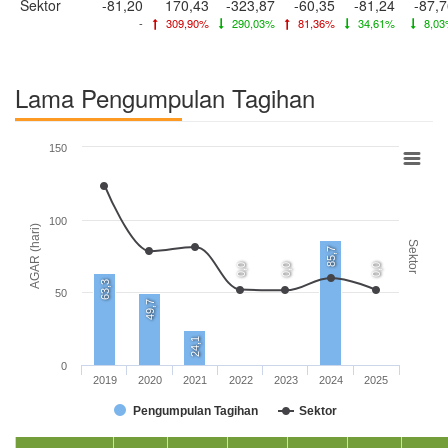
Sektor
-81,20
170,43
-323,87
-60,35
-81,24
-87,
-
309,90%
290,03%
81,36%
34,61%
8,0
Lama Pengumpulan Tagihan
150
100
AGAR (hari)
Sektor
85,7
0,0
0,0
0,0
63,3
50
49,7
24,1
0
2019
2020
2021
2022
2023
2024
2025
Pengumpulan Tagihan
Sektor