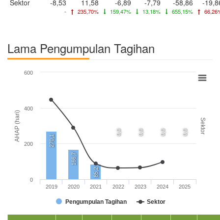
Sektor
-8,53
11,58
-6,89
-7,79
-58,86
-19,8
-
235,70%
159,47%
13,18%
655,15%
66,26
Lama Pengumpulan Tagihan
600
400
AHAP (hari)
Sektor
0,0
0,0
0,0
0,0
270,1
200
166,7
85,2
0
2019
2020
2021
2022
2023
2024
2025
Pengumpulan Tagihan
Sektor