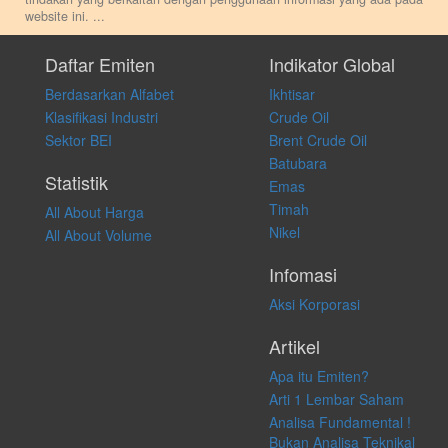
website ini.
...
Setiap keputusan investasi merupakan keputusan dan tanggung jawab
pribadi. Kami tidak memberi anjuran, saran, rekomendasi untuk
Daftar Emiten
Indikator Global
membeli, menjual atau melakukan aktivitas lain yang terkait dengan
Berdasarkan Alfabet
Ikhtisar
transaksi perdagangan apapun, dan kami tidak bertanggung jawab
atas keputusan investasi yang dilakukan dalam kondisi dan situasi
Klasifikasi Industri
Crude Oil
apapun juga, yang diakibatkan secara langsung maupun tidak
Sektor BEI
Brent Crude Oil
langsung atas konten pada website ini.
Batubara
Statistik
Emas
Timah
All About Harga
Nikel
All About Volume
Infomasi
Aksi Korporasi
Artikel
Apa itu Emiten?
Arti 1 Lembar Saham
Analisa Fundamental !
Bukan Analisa Teknikal