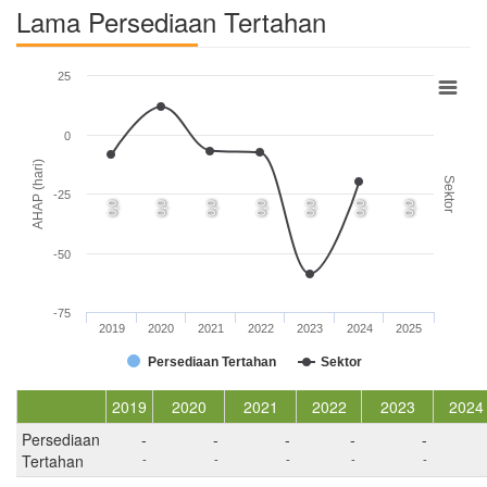
Lama Persediaan Tertahan
25
0
AHAP (hari)
Sektor
-25
0,0
0,0
0,0
0,0
0,0
0,0
0,0
-50
-75
2019
2020
2021
2022
2023
2024
2025
Persediaan Tertahan
Sektor
2019
2020
2021
2022
2023
2024
Persediaan
-
-
-
-
-
Tertahan
-
-
-
-
-