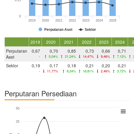
0
2019
2020
2021
2022
2023
2024
2025
Perputaran Aset
Sektor
2019
2020
2021
2022
2023
2024
Perputaran
0,67
0,70
0,85
0,73
0,66
0,71
Aset
-
5,04%
21,24%
14,47%
9,46%
7,12%
Sektor
0,19
0,17
0,18
0,21
0,20
0,21
-
11,77%
8,24%
16,81%
2,46%
3,72%
Perputaran Persediaan
50
25