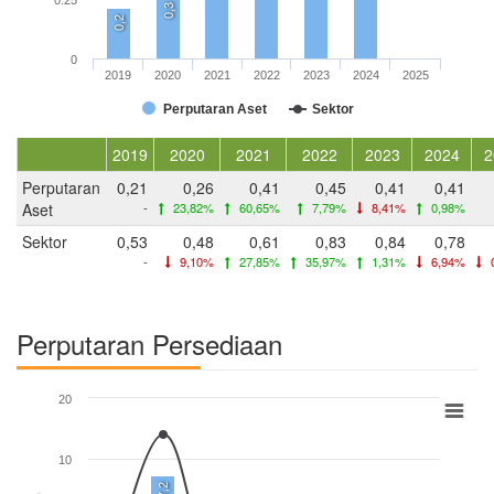
0,3
0,2
0
2019
2020
2021
2022
2023
2024
2025
Perputaran Aset
Sektor
2019
2020
2021
2022
2023
2024
2
Perputaran
0,21
0,26
0,41
0,45
0,41
0,41
Aset
-
23,82%
60,65%
7,79%
8,41%
0,98%
Sektor
0,53
0,48
0,61
0,83
0,84
0,78
-
9,10%
27,85%
35,97%
1,31%
6,94%
Perputaran Persediaan
20
10
7,2