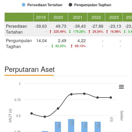
Persediaan Tertahan
Pengumpulan Tagihan
2019
2020
2021
2022
2023
20
Persediaan
-39,63
49,73
-39,43
-27,86
-23,13
-23
Tertahan
-
225,49%
179,28%
29,34%
16,98%
3,
Pengumpulan
14,04
2,49
4,22
-
-
Tagihan
-
82,25%
69,13%
-
-
Perputaran Aset
1
0.75
ANJT (x)
Sektor
0.5
0,0
0,5
0,4
0,4
0,4
0.25