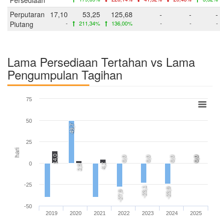
Perputaran
17,10
53,25
125,68
-
-
-
Piutang
-
211,34%
136,00%
-
-
-
Lama Persediaan Tertahan vs Lama
Pengumpulan Tagihan
75
50
49,7
25
hari
14,0
0,0
0,0
0,0
0,0
0,0
0
4,2
2,5
-25
-23,1
-23,9
-27,9
-50
2019
2020
2021
2022
2023
2024
2025