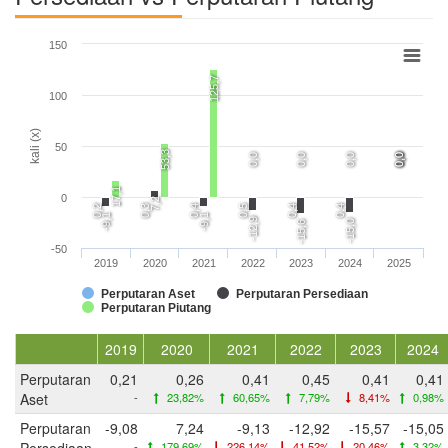
150
125,7
100
kali (x)
50
53,3
0,0
0,0
0,0
0,0
0,0
0,0
17,1
0
7,2
0,2
0,3
0,4
0,5
0,4
0,4
-9,1
-9,1
-12,9
-15,0
-15,6
-50
2019
2020
2021
2022
2023
2024
2025
Perputaran Aset
Perputaran Persediaan
Perputaran Piutang
2019
2020
2021
2022
2023
2024
Perputaran
0,21
0,26
0,41
0,45
0,41
0,41
Aset
-
23,82%
60,65%
7,79%
8,41%
0,98%
Perputaran
-9,08
7,24
-9,13
-12,92
-15,57
-15,05
Persediaan
-
179,69%
226,14%
41,52%
20,46%
3,32%