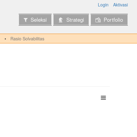
Login
Aktivasi
Seleksi
Strategi
Portfolio
Rasio Solvabilitas