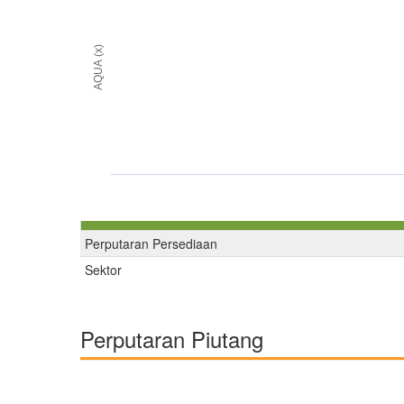
AQUA (x)
Perputaran Persediaan
Sektor
Perputaran Piutang