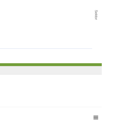
Sektor