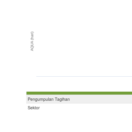
AQUA (hari)
Pengumpulan Tagihan
Sektor