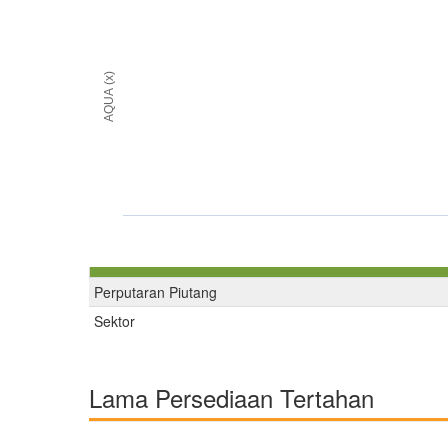
AQUA (x)
Perputaran Piutang
Sektor
Lama Persediaan Tertahan