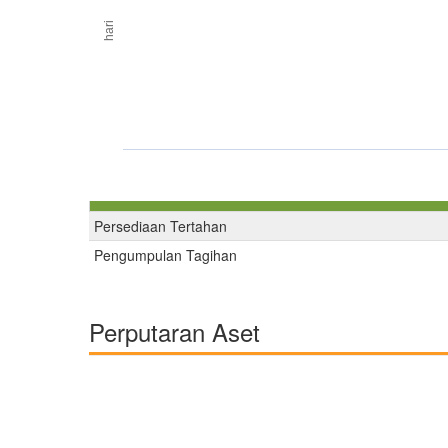
hari
Persediaan Tertahan
Pengumpulan Tagihan
Perputaran Aset