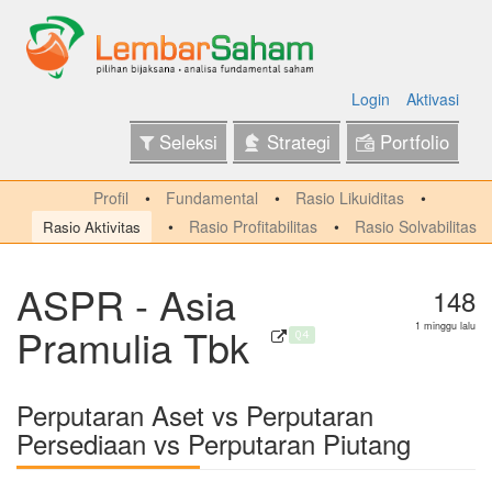
Login
Aktivasi
Seleksi
Strategi
Portfolio
Profil
Fundamental
Rasio Likuiditas
Rasio Profitabilitas
Rasio Solvabilitas
Rasio Aktivitas
ASPR - Asia
148
Pramulia Tbk
1 minggu lalu
Q4
Perputaran Aset vs Perputaran
Persediaan vs Perputaran Piutang