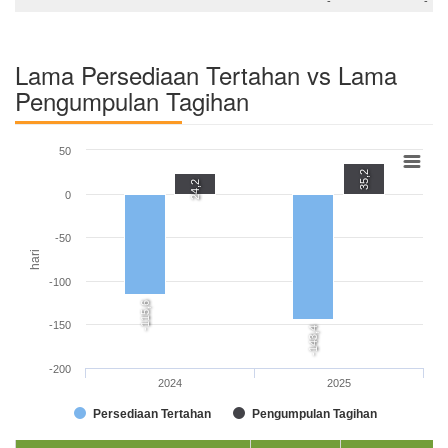
Lama Persediaan Tertahan vs Lama
Pengumpulan Tagihan
50
35,2
24,2
0
-50
hari
-100
-115,6
-150
-143,4
-200
2024
2025
Persediaan Tertahan
Pengumpulan Tagihan