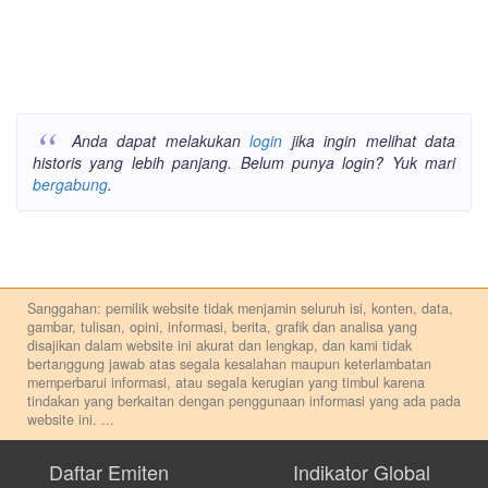
Anda dapat melakukan
login
jika ingin melihat data
historis yang lebih panjang. Belum punya login? Yuk mari
bergabung
.
Sanggahan: pemilik website tidak menjamin seluruh isi, konten, data,
gambar, tulisan, opini, informasi, berita, grafik dan analisa yang
disajikan dalam website ini akurat dan lengkap, dan kami tidak
bertanggung jawab atas segala kesalahan maupun keterlambatan
memperbarui informasi, atau segala kerugian yang timbul karena
tindakan yang berkaitan dengan penggunaan informasi yang ada pada
website ini.
...
Setiap keputusan investasi merupakan keputusan dan tanggung jawab
pribadi. Kami tidak memberi anjuran, saran, rekomendasi untuk
Daftar Emiten
Indikator Global
membeli, menjual atau melakukan aktivitas lain yang terkait dengan