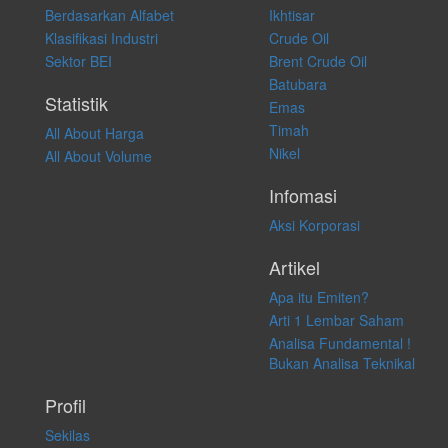
Berdasarkan Alfabet
Ikhtisar
transaksi perdagangan apapun, dan kami tidak bertanggung jawab
atas keputusan investasi yang dilakukan dalam kondisi dan situasi
Klasifikasi Industri
Crude Oil
apapun juga, yang diakibatkan secara langsung maupun tidak
Sektor BEI
Brent Crude Oil
langsung atas konten pada website ini.
Batubara
Statistik
Emas
Timah
All About Harga
Nikel
All About Volume
Infomasi
Aksi Korporasi
Artikel
Apa itu Emiten?
Arti 1 Lembar Saham
Analisa Fundamental !
Bukan Analisa Teknikal
Profil
Sekilas