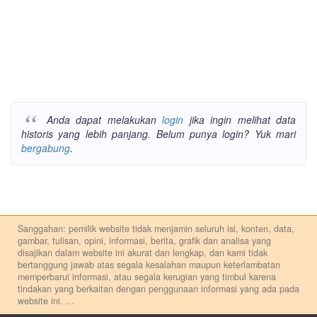
Anda dapat melakukan
login
jika ingin melihat data
historis yang lebih panjang. Belum punya login? Yuk mari
bergabung
.
Sanggahan: pemilik website tidak menjamin seluruh isi, konten, data,
gambar, tulisan, opini, informasi, berita, grafik dan analisa yang
disajikan dalam website ini akurat dan lengkap, dan kami tidak
bertanggung jawab atas segala kesalahan maupun keterlambatan
memperbarui informasi, atau segala kerugian yang timbul karena
tindakan yang berkaitan dengan penggunaan informasi yang ada pada
website ini.
...