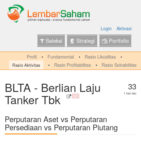
Login
Aktivasi
Seleksi
Strategi
Portfolio
Profil
Fundamental
Rasio Likuiditas
Rasio Profitabilitas
Rasio Solvabilitas
Rasio Aktivitas
BLTA - Berlian Laju
33
Tanker Tbk
1 hari lalu
Q4
Perputaran Aset vs Perputaran
Persediaan vs Perputaran Piutang