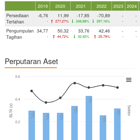
2019
2020
2021
2022
2023
2024
Persediaan
-6,76
11,99
-17,85
-70,89
-
-
Tertahan
-
277,27%
248,88%
297,16%
-
-
Pengumpulan
34,77
50,32
33,76
42,46
-
-
Tagihan
-
44,72%
32,92%
25,79%
-
-
Perputaran Aset
0.6
0,4
0.4
BLTA (x)
Sektor
0,3
0,3
0,3
0,3
0,3
0,3
0.2