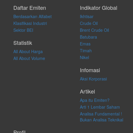
Setiap keputusan investasi merupakan keputusan dan tanggung jawab
pribadi. Kami tidak memberi anjuran, saran, rekomendasi untuk
Daftar Emiten
Indikator Global
membeli, menjual atau melakukan aktivitas lain yang terkait dengan
Berdasarkan Alfabet
Ikhtisar
transaksi perdagangan apapun, dan kami tidak bertanggung jawab
atas keputusan investasi yang dilakukan dalam kondisi dan situasi
Klasifikasi Industri
Crude Oil
apapun juga, yang diakibatkan secara langsung maupun tidak
Sektor BEI
Brent Crude Oil
langsung atas konten pada website ini.
Batubara
Statistik
Emas
Timah
All About Harga
Nikel
All About Volume
Infomasi
Aksi Korporasi
Artikel
Apa itu Emiten?
Arti 1 Lembar Saham
Analisa Fundamental !
Bukan Analisa Teknikal
Profil