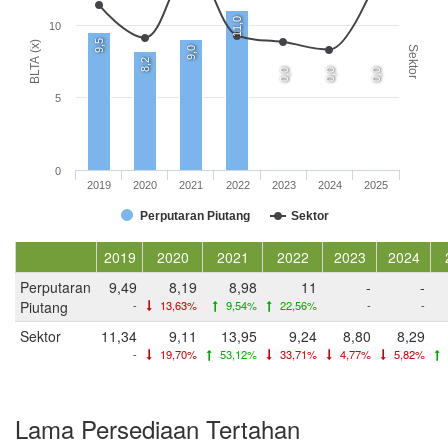
11,0
10
9,5
BLTA (x)
Sektor
9,0
8,2
0,0
0,0
0,0
5
0
2019
2020
2021
2022
2023
2024
2025
Perputaran Piutang
Sektor
2019
2020
2021
2022
2023
2024
Perputaran
9,49
8,19
8,98
11
-
-
Piutang
-
13,63%
9,54%
22,56%
-
-
Sektor
11,34
9,11
13,95
9,24
8,80
8,29
-
19,70%
53,12%
33,71%
4,77%
5,82%
Lama Persediaan Tertahan