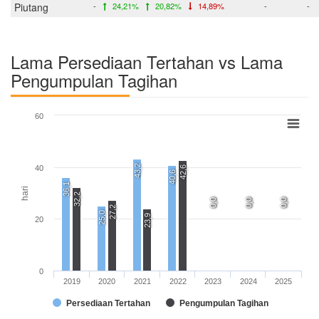
Piutang
-
24,21%
20,82%
14,89%
-
-
Lama Persediaan Tertahan vs Lama
Pengumpulan Tagihan
60
43,2
40
42,6
40,6
36,1
hari
32,2
0,0
0,0
0,0
0,0
0,0
0,0
27,2
25,0
23,9
20
0
2019
2020
2021
2022
2023
2024
2025
Persediaan Tertahan
Pengumpulan Tagihan