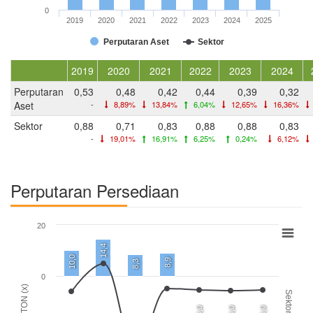
0
2019
2020
2021
2022
2023
2024
2025
Perputaran Aset
Sektor
2019
2020
2021
2022
2023
2024
Perputaran
0,53
0,48
0,42
0,44
0,39
0,32
Aset
-
8,89%
13,84%
6,04%
12,65%
16,36%
Sektor
0,88
0,71
0,83
0,88
0,88
0,83
-
19,01%
16,91%
6,25%
0,24%
6,12%
Perputaran Persediaan
20
14,4
10,0
8,9
8,3
0
BTON (x)
Sektor
0,0
0,0
0,0