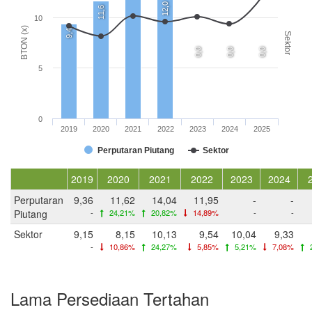
12,0
11,6
10
BTON (x)
9,4
Sektor
0,0
0,0
0,0
5
0
2019
2020
2021
2022
2023
2024
2025
Perputaran Piutang
Sektor
2019
2020
2021
2022
2023
2024
Perputaran
9,36
11,62
14,04
11,95
-
-
Piutang
-
24,21%
20,82%
14,89%
-
-
Sektor
9,15
8,15
10,13
9,54
10,04
9,33
-
10,86%
24,27%
5,85%
5,21%
7,08%
Lama Persediaan Tertahan