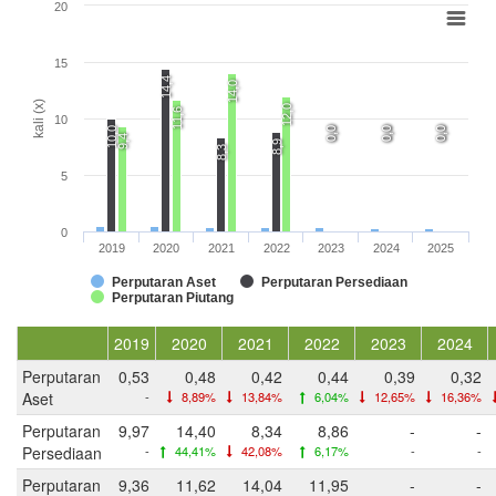
20
15
14,4
14,0
kali (x)
12,0
11,6
10
10,0
0,0
0,0
0,0
0,0
0,0
0,0
9,4
8,9
8,3
5
0
2019
2020
2021
2022
2023
2024
2025
Perputaran Aset
Perputaran Persediaan
Perputaran Piutang
2019
2020
2021
2022
2023
2024
Perputaran
0,53
0,48
0,42
0,44
0,39
0,32
Aset
-
8,89%
13,84%
6,04%
12,65%
16,36%
Perputaran
9,97
14,40
8,34
8,86
-
-
Persediaan
-
44,41%
42,08%
6,17%
-
-
Perputaran
9,36
11,62
14,04
11,95
-
-