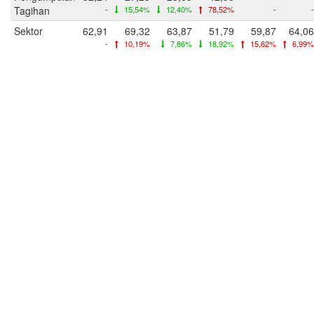
Tagihan
-
15,54%
12,40%
78,52%
-
-
Sektor
62,91
69,32
63,87
51,79
59,87
64,06
-
10,19%
7,86%
18,92%
15,62%
6,99%