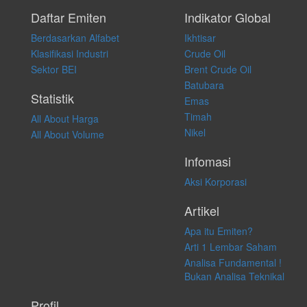
Setiap keputusan investasi merupakan keputusan dan tanggung jawab
pribadi. Kami tidak memberi anjuran, saran, rekomendasi untuk
Daftar Emiten
Indikator Global
membeli, menjual atau melakukan aktivitas lain yang terkait dengan
Berdasarkan Alfabet
Ikhtisar
transaksi perdagangan apapun, dan kami tidak bertanggung jawab
atas keputusan investasi yang dilakukan dalam kondisi dan situasi
Klasifikasi Industri
Crude Oil
apapun juga, yang diakibatkan secara langsung maupun tidak
Sektor BEI
Brent Crude Oil
langsung atas konten pada website ini.
Batubara
Statistik
Emas
Timah
All About Harga
Nikel
All About Volume
Infomasi
Aksi Korporasi
Artikel
Apa itu Emiten?
Arti 1 Lembar Saham
Analisa Fundamental !
Bukan Analisa Teknikal
Profil