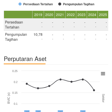
Persediaan Tertahan
Pengumpulan Tagihan
2019
2020
2021
2022
2023
2024
2025
Persediaan
-
-
-
-
-
-
-
Tertahan
-
-
-
-
-
-
-
Pengumpulan
10,78
-
-
-
-
-
-
Tagihan
-
-
-
-
-
-
-
Perputaran Aset
0.25
0.2
0.15
BVIC (x)
Sektor
0.1