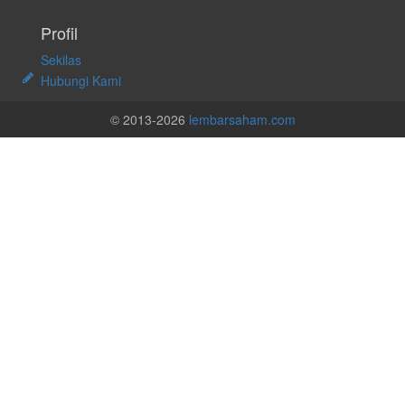
Profil
Sekilas
Hubungi Kami
© 2013-2026
lembarsaham.com