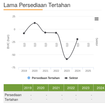
Lama Persediaan Tertahan
25
0
BVIC (hari)
Sektor
-25
0,0
0,0
0,0
0,0
0,0
0,0
0,0
-50
-75
2019
2020
2021
2022
2023
2024
2025
Persediaan Tertahan
Sektor
2019
2020
2021
2022
2023
2024
Persediaan
-
-
-
-
-
Tertahan
-
-
-
-
-