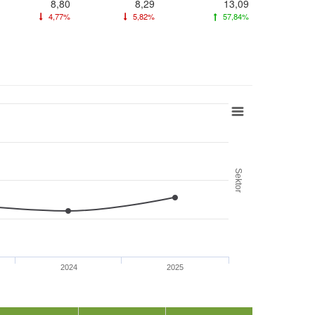
8,80
8,29
13,09
4,77%
5,82%
57,84%
Sektor
2024
2025