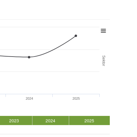
Sektor
2024
2025
2023
2024
2025