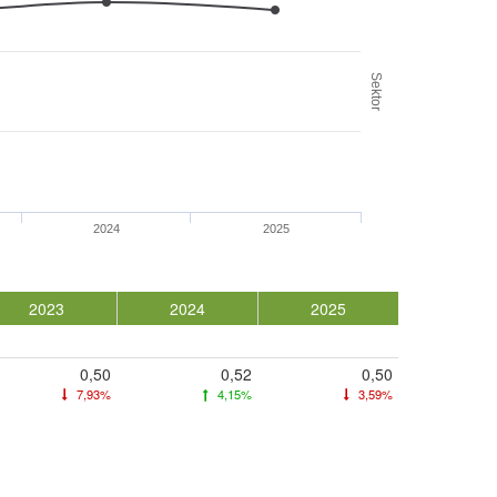
Sektor
2024
2025
2023
2024
2025
0,50
0,52
0,50
7,93%
4,15%
3,59%