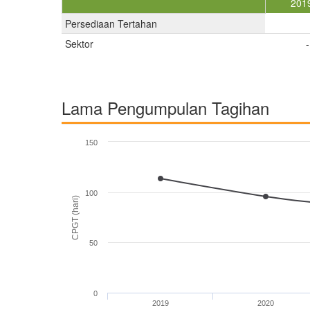
201
Persediaan Tertahan
Sektor
Lama Pengumpulan Tagihan
150
100
CPGT (hari)
50
0
2019
2020