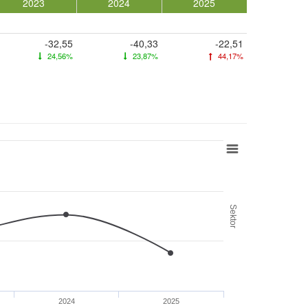
2023
2024
2025
-32,55
-40,33
-22,51
24,56%
23,87%
44,17%
Sektor
2024
2025