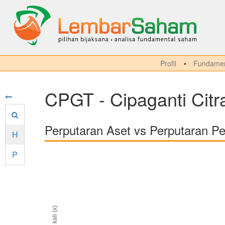
Profil
Fundamen
CPGT - Cipaganti Cit
Perputaran Aset vs Perputaran Pe
H
P
kali (x)