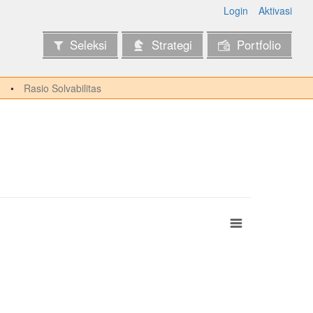
Login
Aktivasi
Seleksi
Strategi
Portfolio
Rasio Solvabilitas