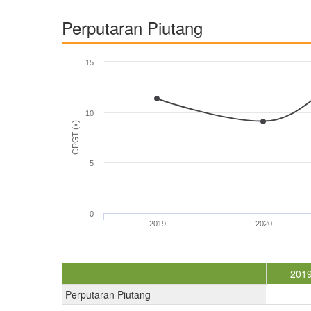
Perputaran Piutang
15
10
CPGT (x)
5
0
2019
2020
201
Perputaran Piutang