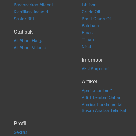
Berdasarkan Alfabet
Ikhtisar
transaksi perdagangan apapun, dan kami tidak bertanggung jawab
atas keputusan investasi yang dilakukan dalam kondisi dan situasi
Klasifikasi Industri
Crude Oil
apapun juga, yang diakibatkan secara langsung maupun tidak
Sektor BEI
Brent Crude Oil
langsung atas konten pada website ini.
Batubara
Statistik
Emas
Timah
All About Harga
Nikel
All About Volume
Infomasi
Aksi Korporasi
Artikel
Apa itu Emiten?
Arti 1 Lembar Saham
Analisa Fundamental !
Bukan Analisa Teknikal
Profil
Sekilas