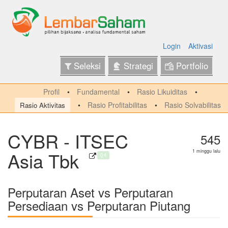
Login
Aktivasi
Seleksi
Strategi
Portfolio
Profil
Fundamental
Rasio Likuiditas
Rasio Profitabilitas
Rasio Solvabilitas
Rasio Aktivitas
CYBR - ITSEC
545
Asia Tbk
1 minggu lalu
Q4
Perputaran Aset vs Perputaran
Persediaan vs Perputaran Piutang