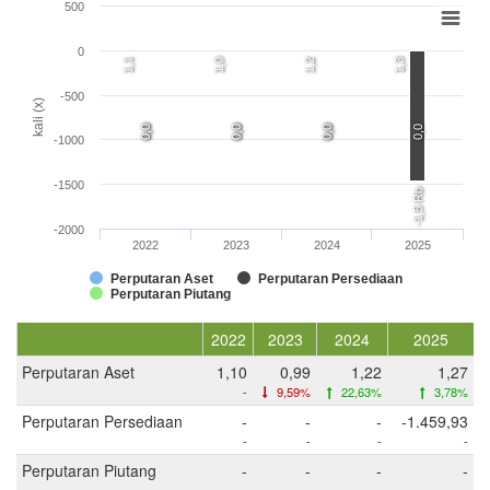
500
0
1,1
1,0
1,2
1,3
-500
kali (x)
0,0
0,0
0,0
0,0
0,0
0,0
0,0
-1000
-1500
-1,5 Rb
-2000
2022
2023
2024
2025
Perputaran Aset
Perputaran Persediaan
Perputaran Piutang
2022
2023
2024
2025
Perputaran Aset
1,10
0,99
1,22
1,27
-
9,59%
22,63%
3,78%
Perputaran Persediaan
-
-
-
-1.459,93
-
-
-
-
Perputaran Piutang
-
-
-
-
-
-
-
-