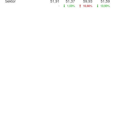
Sektor
51,91
51,37
59,93
51,59
-
1,03%
16,66%
13,93%