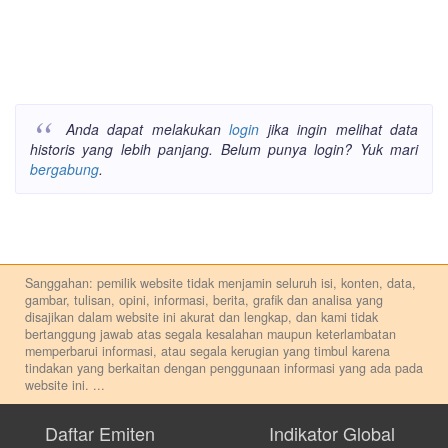
Anda dapat melakukan
login
jika ingin melihat data
historis yang lebih panjang. Belum punya login? Yuk mari
bergabung
.
Sanggahan: pemilik website tidak menjamin seluruh isi, konten, data,
gambar, tulisan, opini, informasi, berita, grafik dan analisa yang
disajikan dalam website ini akurat dan lengkap, dan kami tidak
bertanggung jawab atas segala kesalahan maupun keterlambatan
memperbarui informasi, atau segala kerugian yang timbul karena
tindakan yang berkaitan dengan penggunaan informasi yang ada pada
website ini.
...
Setiap keputusan investasi merupakan keputusan dan tanggung jawab
pribadi. Kami tidak memberi anjuran, saran, rekomendasi untuk
Daftar Emiten
Indikator Global
membeli, menjual atau melakukan aktivitas lain yang terkait dengan