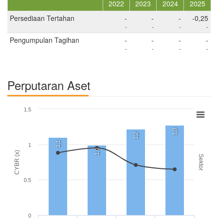
2022
2023
2024
2025
Persediaan Tertahan
-
-
-
-0,25
-
-
-
-
Pengumpulan Tagihan
-
-
-
-
-
-
-
-
Perputaran Aset
1.5
1,3
1,2
1,1
1
1,0
CYBR (x)
Sektor
0.5
0