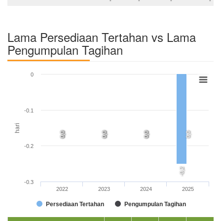
Lama Persediaan Tertahan vs Lama
Pengumpulan Tagihan
0
-0.1
hari
0,0
0,0
0,0
0,0
0,0
0,0
0,0
-0.2
-0,2
-0.3
2022
2023
2024
2025
Persediaan Tertahan
Pengumpulan Tagihan