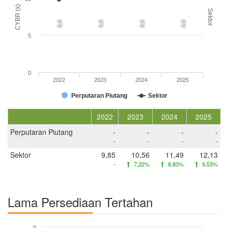
CYBR (x)
Sektor
0,0
0,0
0,0
0,0
5
0
2022
2023
2024
2025
Perputaran Piutang
Sektor
2022
2023
2024
2025
Perputaran Piutang
-
-
-
-
-
-
-
-
Sektor
9,85
10,56
11,49
12,13
-
7,22%
8,83%
5,53%
Lama Persediaan Tertahan
0