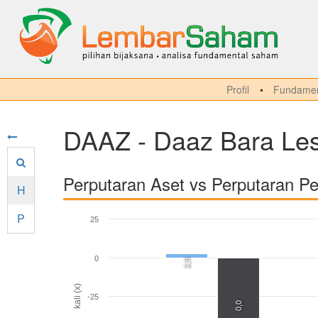
Profil
Fundamen
DAAZ - Daaz Bara Les
Perputaran Aset vs Perputaran Pe
H
P
25
0
2,5
kali (x)
-25
0,0