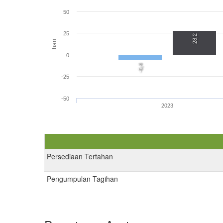
50
25
28,2
hari
0
-6,4
-25
-50
2023
Persediaan Tertahan
Pengumpulan Tagihan