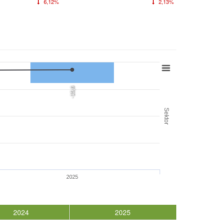
6,12%
2,13%
-15,6
Sektor
2025
2024
2025