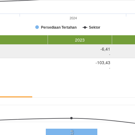
2024
Persediaan Tertahan
Sektor
2023
-6,41
-
-103,43
-
51,8