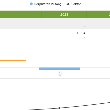
Perputaran Piutang
Sektor
2023
-
-
10,04
-
-6,1