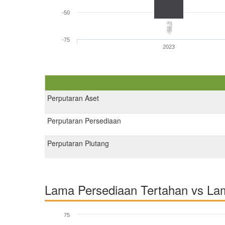
-50
-56,2
-75
2023
Perputaran Aset
Perputaran Persediaan
Perputaran Piutang
Lama Persediaan Tertahan vs L
75