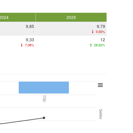
2024
2025
9,85
9,79
-
0,55%
9,33
12
7,08%
28,62%
-23,1
Sektor