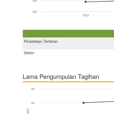
-100
-125
2023
Persediaan Tertahan
Sektor
Lama Pengumpulan Tagihan
80
60