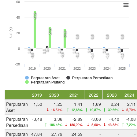
60
47,8
40
kali (x)
27,8
24,6
20
0,0
0,0
0,0
0,0
0
3,4
2,2
2,2
2,1
1,5
1,4
1,7
1,3
-2,9
-3,1
-3,5
-4,1
-4,4
-4,2
-20
2019
2020
2021
2022
2023
2024
2025
Perputaran Aset
Perputaran Persediaan
Perputaran Piutang
2019
2020
2021
2022
2023
2024
Perputaran
1,50
1,25
1,41
1,69
2,24
2,11
Aset
-
16,54%
12,68%
19,87%
32,66%
5,70%
Perputaran
-3,48
3,36
-2,89
-3,06
-4,40
-4,08
Persediaan
-
196,45%
186,22%
5,60%
43,88%
7,22%
Perputaran
47,84
27,79
24,59
-
-
-