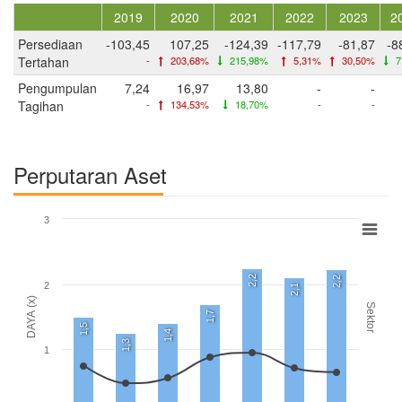
2019
2020
2021
2022
2023
2
Persediaan
-103,45
107,25
-124,39
-117,79
-81,87
-8
Tertahan
-
203,68%
215,98%
5,31%
30,50%
7
Pengumpulan
7,24
16,97
13,80
-
-
Tagihan
-
134,53%
18,70%
-
-
Perputaran Aset
3
2,2
2,2
2
2,1
DAYA (x)
Sektor
1,7
1,5
1,4
1,3
1