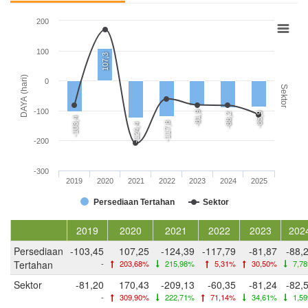
200
100
107,3
DAYA (hari)
0
Sektor
-100
-81,9
-85,9
-88,2
-103,4
-117,8
-124,4
-200
-300
2019
2020
2021
2022
2023
2024
2025
Persediaan Tertahan
Sektor
2019
2020
2021
2022
2023
202
Persediaan
-103,45
107,25
-124,39
-117,79
-81,87
-88,
Tertahan
-
203,68%
215,98%
5,31%
30,50%
7,7
Sektor
-81,20
170,43
-209,13
-60,35
-81,24
-82,
-
309,90%
222,71%
71,14%
34,61%
1,5