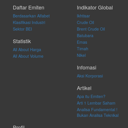
Setiap keputusan investasi merupakan keputusan dan tanggung jawab
pribadi. Kami tidak memberi anjuran, saran, rekomendasi untuk
Daftar Emiten
Indikator Global
membeli, menjual atau melakukan aktivitas lain yang terkait dengan
Berdasarkan Alfabet
Ikhtisar
transaksi perdagangan apapun, dan kami tidak bertanggung jawab
atas keputusan investasi yang dilakukan dalam kondisi dan situasi
Klasifikasi Industri
Crude Oil
apapun juga, yang diakibatkan secara langsung maupun tidak
Sektor BEI
Brent Crude Oil
langsung atas konten pada website ini.
Batubara
Statistik
Emas
Timah
All About Harga
Nikel
All About Volume
Infomasi
Aksi Korporasi
Artikel
Apa itu Emiten?
Arti 1 Lembar Saham
Analisa Fundamental !
Bukan Analisa Teknikal
Profil