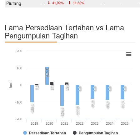
Piutang
-
41,92%
11,52%
-
-
-
Lama Persediaan Tertahan vs Lama
Pengumpulan Tagihan
200
100
107,3
hari
0
17,0
13,8
7,2
0,0
0,0
0,0
0,0
-100
-81,9
-85,9
-88,2
-103,4
-117,8
-124,4
-200
2019
2020
2021
2022
2023
2024
2025
Persediaan Tertahan
Pengumpulan Tagihan