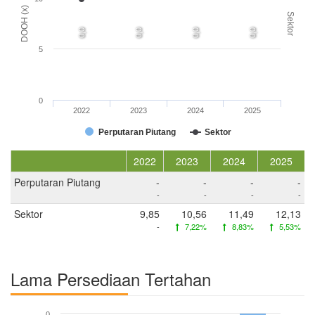
DOOH (x)
Sektor
0,0
0,0
0,0
0,0
5
0
2022
2023
2024
2025
Perputaran Piutang
Sektor
2022
2023
2024
2025
Perputaran Piutang
-
-
-
-
-
-
-
-
Sektor
9,85
10,56
11,49
12,13
-
7,22%
8,83%
5,53%
Lama Persediaan Tertahan
0