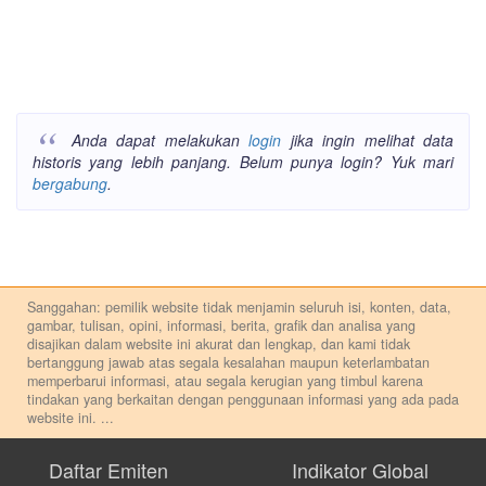
Anda dapat melakukan
login
jika ingin melihat data
historis yang lebih panjang. Belum punya login? Yuk mari
bergabung
.
Sanggahan: pemilik website tidak menjamin seluruh isi, konten, data,
gambar, tulisan, opini, informasi, berita, grafik dan analisa yang
disajikan dalam website ini akurat dan lengkap, dan kami tidak
bertanggung jawab atas segala kesalahan maupun keterlambatan
memperbarui informasi, atau segala kerugian yang timbul karena
tindakan yang berkaitan dengan penggunaan informasi yang ada pada
website ini.
...
Setiap keputusan investasi merupakan keputusan dan tanggung jawab
pribadi. Kami tidak memberi anjuran, saran, rekomendasi untuk
Daftar Emiten
Indikator Global
membeli, menjual atau melakukan aktivitas lain yang terkait dengan