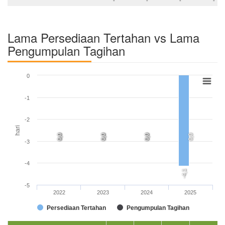
Lama Persediaan Tertahan vs Lama
Pengumpulan Tagihan
0
-1
-2
hari
0,0
0,0
0,0
0,0
0,0
0,0
0,0
-3
-4
-4,1
-5
2022
2023
2024
2025
Persediaan Tertahan
Pengumpulan Tagihan