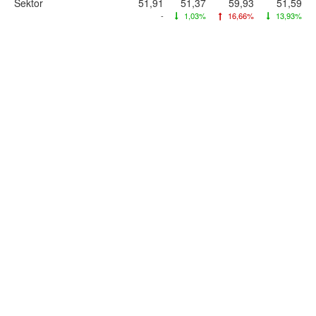
Sektor
51,91
51,37
59,93
51,59
-
1,03%
16,66%
13,93%