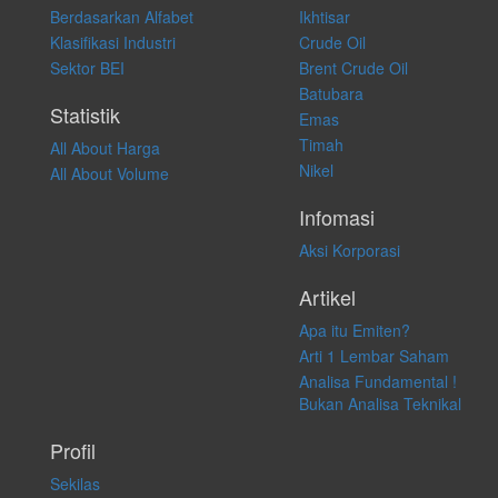
Berdasarkan Alfabet
Ikhtisar
transaksi perdagangan apapun, dan kami tidak bertanggung jawab
atas keputusan investasi yang dilakukan dalam kondisi dan situasi
Klasifikasi Industri
Crude Oil
apapun juga, yang diakibatkan secara langsung maupun tidak
Sektor BEI
Brent Crude Oil
langsung atas konten pada website ini.
Batubara
Statistik
Emas
Timah
All About Harga
Nikel
All About Volume
Infomasi
Aksi Korporasi
Artikel
Apa itu Emiten?
Arti 1 Lembar Saham
Analisa Fundamental !
Bukan Analisa Teknikal
Profil
Sekilas