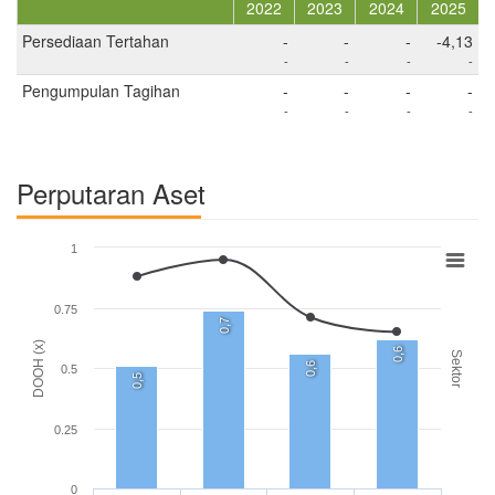
2022
2023
2024
2025
Persediaan Tertahan
-
-
-
-4,13
-
-
-
-
Pengumpulan Tagihan
-
-
-
-
-
-
-
-
Perputaran Aset
1
0.75
0,7
DOOH (x)
0,6
Sektor
0,6
0.5
0,5
0.25
0