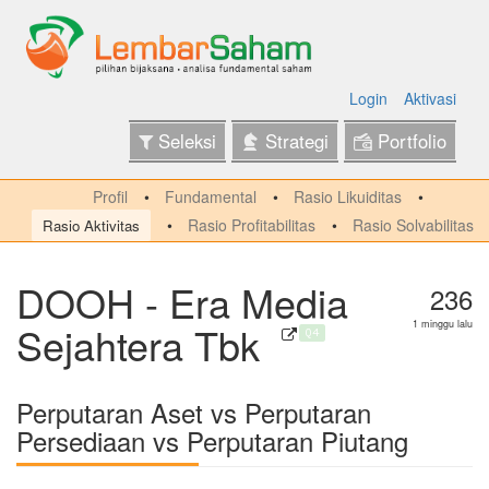
Login
Aktivasi
Seleksi
Strategi
Portfolio
Profil
Fundamental
Rasio Likuiditas
Rasio Profitabilitas
Rasio Solvabilitas
Rasio Aktivitas
DOOH - Era Media
236
Sejahtera Tbk
1 minggu lalu
Q4
Perputaran Aset vs Perputaran
Persediaan vs Perputaran Piutang