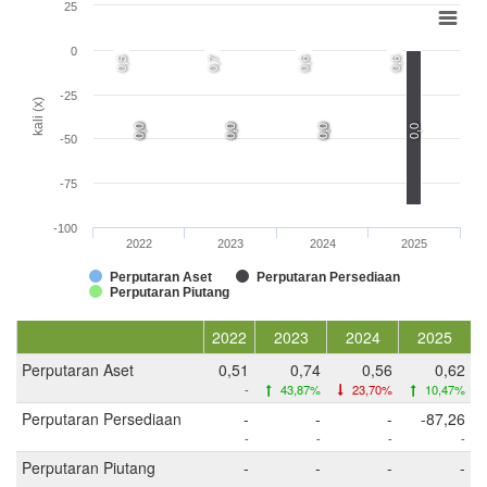
25
0
0,5
0,7
0,6
0,6
-25
kali (x)
0,0
0,0
0,0
0,0
0,0
0,0
0,0
-50
-75
-100
2022
2023
2024
2025
Perputaran Aset
Perputaran Persediaan
Perputaran Piutang
2022
2023
2024
2025
Perputaran Aset
0,51
0,74
0,56
0,62
-
43,87%
23,70%
10,47%
Perputaran Persediaan
-
-
-
-87,26
-
-
-
-
Perputaran Piutang
-
-
-
-
-
-
-
-