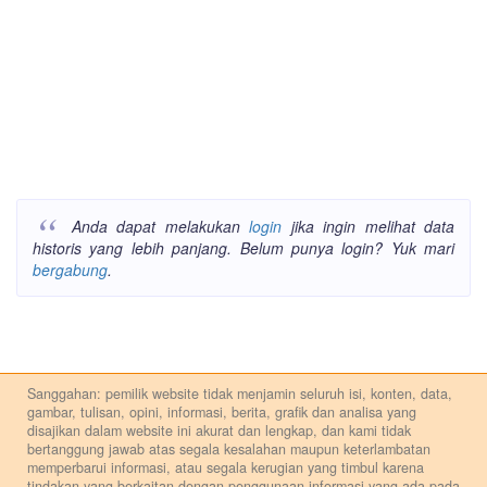
Anda dapat melakukan
login
jika ingin melihat data
historis yang lebih panjang. Belum punya login? Yuk mari
bergabung
.
Sanggahan: pemilik website tidak menjamin seluruh isi, konten, data,
gambar, tulisan, opini, informasi, berita, grafik dan analisa yang
disajikan dalam website ini akurat dan lengkap, dan kami tidak
bertanggung jawab atas segala kesalahan maupun keterlambatan
memperbarui informasi, atau segala kerugian yang timbul karena
tindakan yang berkaitan dengan penggunaan informasi yang ada pada