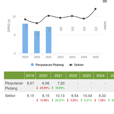
10
DPNS (x)
Sektor
8,1
0,0
0,0
0,0
0,0
7,2
6,1
5
0
2019
2020
2021
2022
2023
2024
2025
Perputaran Piutang
Sektor
2019
2020
2021
2022
2023
2024
2
Perputaran
8,07
6,06
7,20
-
-
-
Piutang
-
24,94%
18,94%
-
-
-
Sektor
9,15
8,15
10,13
9,54
10,04
9,33
-
10,86%
24,27%
5,85%
5,21%
7,08%
2