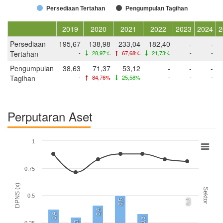
Persediaan Tertahan
Pengumpulan Tagihan
2019
2020
2021
2022
2023
2024
2
Persediaan
195,67
138,98
233,04
182,40
-
-
Tertahan
-
28,97%
67,68%
21,73%
-
-
Pengumpulan
38,63
71,37
53,12
-
-
-
Tagihan
-
84,76%
25,58%
-
-
-
Perputaran Aset
1
0.75
DPNS (x)
Sektor
0.5
0,5
0,0
0,4
0,4
0,3
0.25