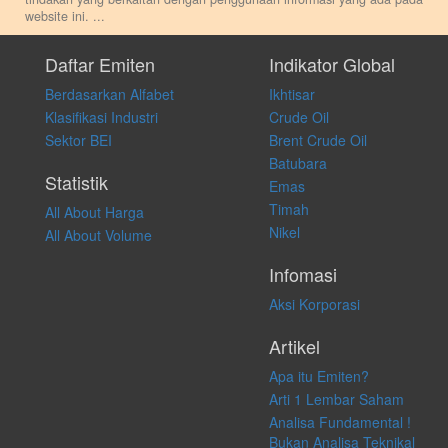
website ini.
...
Setiap keputusan investasi merupakan keputusan dan tanggung jawab
pribadi. Kami tidak memberi anjuran, saran, rekomendasi untuk
Daftar Emiten
Indikator Global
membeli, menjual atau melakukan aktivitas lain yang terkait dengan
Berdasarkan Alfabet
Ikhtisar
transaksi perdagangan apapun, dan kami tidak bertanggung jawab
atas keputusan investasi yang dilakukan dalam kondisi dan situasi
Klasifikasi Industri
Crude Oil
apapun juga, yang diakibatkan secara langsung maupun tidak
Sektor BEI
Brent Crude Oil
langsung atas konten pada website ini.
Batubara
Statistik
Emas
Timah
All About Harga
Nikel
All About Volume
Infomasi
Aksi Korporasi
Artikel
Apa itu Emiten?
Arti 1 Lembar Saham
Analisa Fundamental !
Bukan Analisa Teknikal