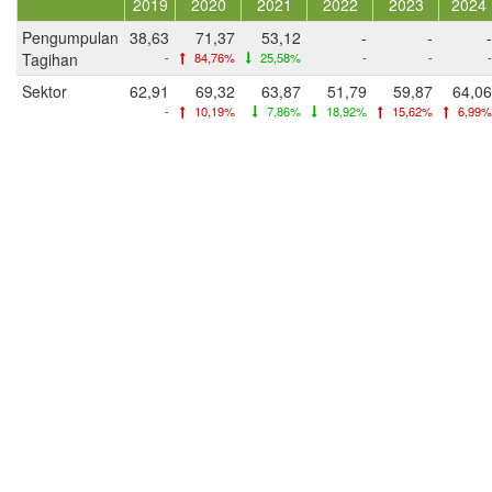
2019
2020
2021
2022
2023
2024
Pengumpulan
38,63
71,37
53,12
-
-
-
Tagihan
-
84,76%
25,58%
-
-
-
Sektor
62,91
69,32
63,87
51,79
59,87
64,06
-
10,19%
7,86%
18,92%
15,62%
6,99%