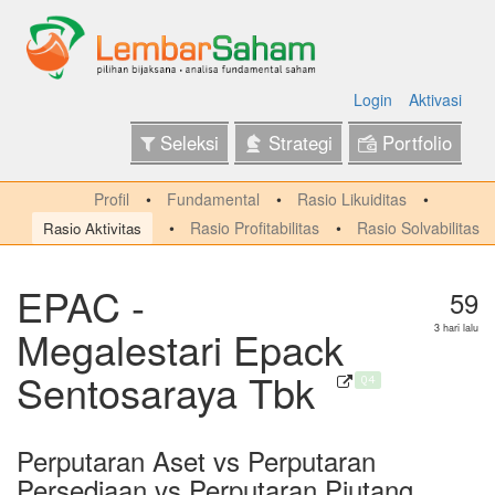
Login
Aktivasi
Seleksi
Strategi
Portfolio
Profil
Fundamental
Rasio Likuiditas
Rasio Profitabilitas
Rasio Solvabilitas
Rasio Aktivitas
EPAC -
59
Megalestari Epack
3 hari lalu
Sentosaraya Tbk
Q4
Perputaran Aset vs Perputaran
Persediaan vs Perputaran Piutang