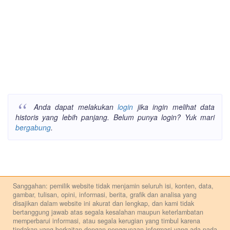
Anda dapat melakukan
login
jika ingin melihat data
historis yang lebih panjang. Belum punya login? Yuk mari
bergabung
.
Sanggahan: pemilik website tidak menjamin seluruh isi, konten, data,
gambar, tulisan, opini, informasi, berita, grafik dan analisa yang
disajikan dalam website ini akurat dan lengkap, dan kami tidak
bertanggung jawab atas segala kesalahan maupun keterlambatan
memperbarui informasi, atau segala kerugian yang timbul karena
tindakan yang berkaitan dengan penggunaan informasi yang ada pada