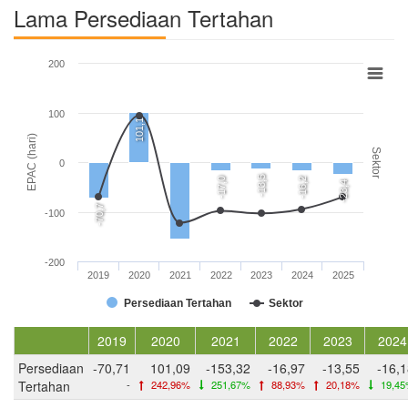
Lama Persediaan Tertahan
200
100
101,1
EPAC (hari)
Sektor
0
-13,5
-17,0
-16,2
-23,4
-70,7
-100
-200
2019
2020
2021
2022
2023
2024
2025
Persediaan Tertahan
Sektor
2019
2020
2021
2022
2023
2024
Persediaan
-70,71
101,09
-153,32
-16,97
-13,55
-16,
Tertahan
-
242,96%
251,67%
88,93%
20,18%
19,4