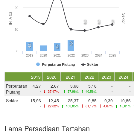
20
INTA (x)
Sektor
0,0
0,0
0,0
10
5,2
4,3
3,7
0
2019
2020
2021
2022
2023
2024
2025
Perputaran Piutang
Sektor
2019
2020
2021
2022
2023
2024
Perputaran
4,27
2,67
3,68
5,18
-
-
Piutang
-
37,47%
37,96%
40,56%
-
-
Sektor
15,96
12,45
25,37
9,85
9,39
10,86
-
22,02%
103,85%
61,17%
4,67%
15,61%
Lama Persediaan Tertahan