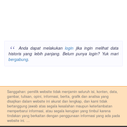
Anda dapat melakukan
login
jika ingin melihat data
historis yang lebih panjang. Belum punya login? Yuk mari
bergabung
.
Sanggahan: pemilik website tidak menjamin seluruh isi, konten, data,
gambar, tulisan, opini, informasi, berita, grafik dan analisa yang
disajikan dalam website ini akurat dan lengkap, dan kami tidak
bertanggung jawab atas segala kesalahan maupun keterlambatan
memperbarui informasi, atau segala kerugian yang timbul karena
tindakan yang berkaitan dengan penggunaan informasi yang ada pada
website ini.
...