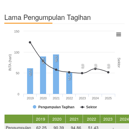
Lama Pengumpulan Tagihan
150
100
INTA (hari)
94,9
Sektor
90,4
0,0
0,0
0,0
62,3
50
51,4
0
2019
2020
2021
2022
2023
2024
2025
Pengumpulan Tagihan
Sektor
2019
2020
2021
2022
2023
2024
Pengumpulan
62,25
90,39
94,86
51,43
-