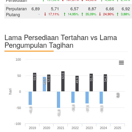
Perputaran
6,89
5,71
6,57
8,87
6,66
6,92
Piutang
-
17,11%
14,95%
35,09%
24,90%
3,88%
Lama Persediaan Tertahan vs Lama
Pengumpulan Tagihan
100
63,6
50
59,0
55,7
54,2
53,0
49,9
45,5
hari
0
0,0
0,0
-35,8
-37,5
-38,3
-50
-41,8
-51,8
-100
2019
2020
2021
2022
2023
2024
2025