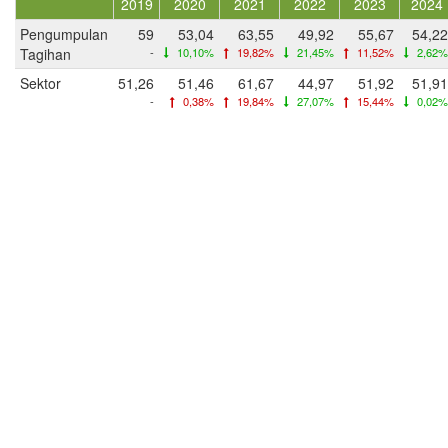
2019
2020
2021
2022
2023
2024
Pengumpulan
59
53,04
63,55
49,92
55,67
54,22
Tagihan
-
10,10%
19,82%
21,45%
11,52%
2,62%
Sektor
51,26
51,46
61,67
44,97
51,92
51,91
-
0,38%
19,84%
27,07%
15,44%
0,02%