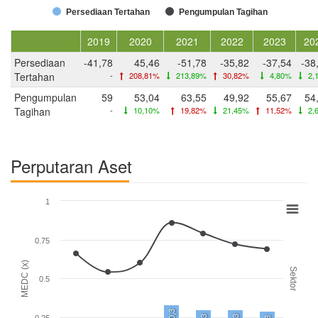
Persediaan Tertahan
Pengumpulan Tagihan
2019
2020
2021
2022
2023
20
Persediaan
-41,78
45,46
-51,78
-35,82
-37,54
-38
Tertahan
-
208,81%
213,89%
30,82%
4,80%
2,
Pengumpulan
59
53,04
63,55
49,92
55,67
54
Tagihan
-
10,10%
19,82%
21,45%
11,52%
2,
Perputaran Aset
1
0.75
MEDC (x)
Sektor
0.5
0,3
0.25