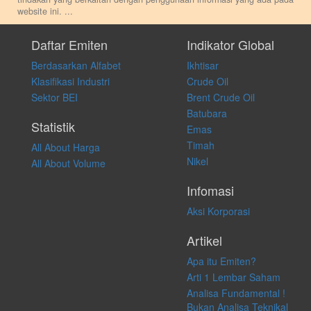
website ini.
...
Setiap keputusan investasi merupakan keputusan dan tanggung jawab
pribadi. Kami tidak memberi anjuran, saran, rekomendasi untuk
Daftar Emiten
Indikator Global
membeli, menjual atau melakukan aktivitas lain yang terkait dengan
Berdasarkan Alfabet
Ikhtisar
transaksi perdagangan apapun, dan kami tidak bertanggung jawab
atas keputusan investasi yang dilakukan dalam kondisi dan situasi
Klasifikasi Industri
Crude Oil
apapun juga, yang diakibatkan secara langsung maupun tidak
Sektor BEI
Brent Crude Oil
langsung atas konten pada website ini.
Batubara
Statistik
Emas
Timah
All About Harga
Nikel
All About Volume
Infomasi
Aksi Korporasi
Artikel
Apa itu Emiten?
Arti 1 Lembar Saham
Analisa Fundamental !
Bukan Analisa Teknikal