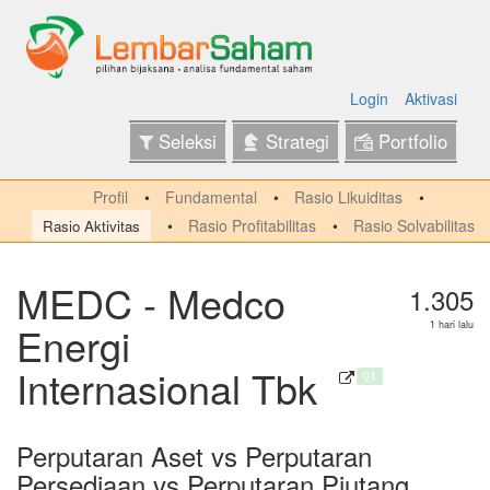
Login
Aktivasi
Seleksi
Strategi
Portfolio
Profil
Fundamental
Rasio Likuiditas
Rasio Profitabilitas
Rasio Solvabilitas
Rasio Aktivitas
MEDC - Medco
1.305
Energi
1 hari lalu
Internasional Tbk
Q1
Perputaran Aset vs Perputaran
Persediaan vs Perputaran Piutang