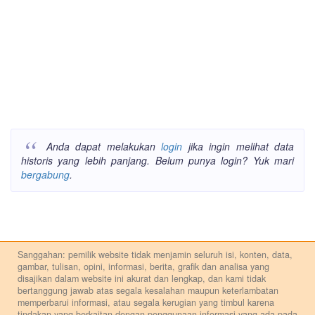
Anda dapat melakukan
login
jika ingin melihat data
historis yang lebih panjang. Belum punya login? Yuk mari
bergabung
.
Sanggahan: pemilik website tidak menjamin seluruh isi, konten, data,
gambar, tulisan, opini, informasi, berita, grafik dan analisa yang
disajikan dalam website ini akurat dan lengkap, dan kami tidak
bertanggung jawab atas segala kesalahan maupun keterlambatan
memperbarui informasi, atau segala kerugian yang timbul karena
tindakan yang berkaitan dengan penggunaan informasi yang ada pada