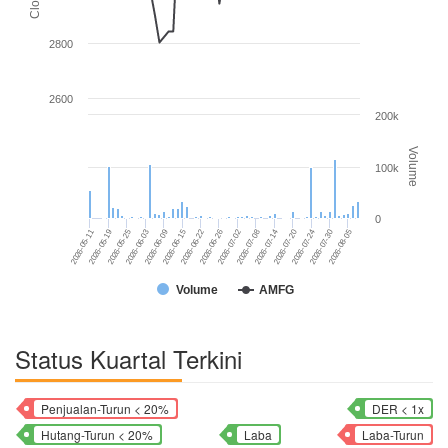
2800
2600
200k
Volume
100k
0
2026-06-09
2026-07-08
2026-08-05
2026-05-11
2026-06-15
2026-07-14
2026-05-19
2026-06-22
2026-07-20
2026-05-25
2026-06-26
2026-07-24
2026-06-03
2026-07-02
2026-07-30
Volume
AMFG
Status Kuartal Terkini
Penjualan-Turun < 20%
DER < 1x
Hutang-Turun < 20%
Laba
Laba-Turun