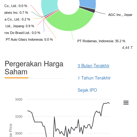
) Co., Ltd.: 0.0 %
lippines Inc: 0.7 %
AGC Inc., Jepang:
ina Co., Ltd.: 0.2 %
o., Ltd., Jepang: 0.9 %
idros Do Brasil Ltd.: 0.0 %
PT Auto Glass Indonesia: 0.0 %
PT Rodamas, Indonesia: 35.2 %
4,44 T
Pergerakan Harga
3 Bulan Terakhir
Saham
1 Tahun Terakhir
Sejak IPO
3400
3200
Close Price
3000