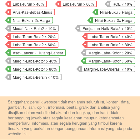
Laba-Turun > 40%
Laba-Turun > 60%
ROE < 10%
Arus-Kas-Bebas-Minus
Nilai-Buku > Harga
Nilai-Buku > 2x Harga
Nilai-Buku > 3x Harga
Modal-Naik-Rata2 < 10%
Penjualan-Naik-Rata2 < 10%
Laba-Turun-Rata2 > 20%
Laba-Turun-Rata2 > 40%
Laba-Turun-Rata2 > 60%
Laba-Turun-Rata2 > 80%
Aset-Lancar > Hutang-Lancar
Margin-Laba-Kotor > 20%
Margin-Laba-Kotor > 40%
Margin-Laba-Kotor > 60%
Margin-Laba-Kotor > 80%
Margin-Laba-Operasi < 10%
Margin-Laba-Bersih < 10%
Sanggahan: pemilik website tidak menjamin seluruh isi, konten, data,
gambar, tulisan, opini, informasi, berita, grafik dan analisa yang
disajikan dalam website ini akurat dan lengkap, dan kami tidak
bertanggung jawab atas segala kesalahan maupun keterlambatan
memperbarui informasi, atau segala kerugian yang timbul karena
tindakan yang berkaitan dengan penggunaan informasi yang ada pada
website ini.
...