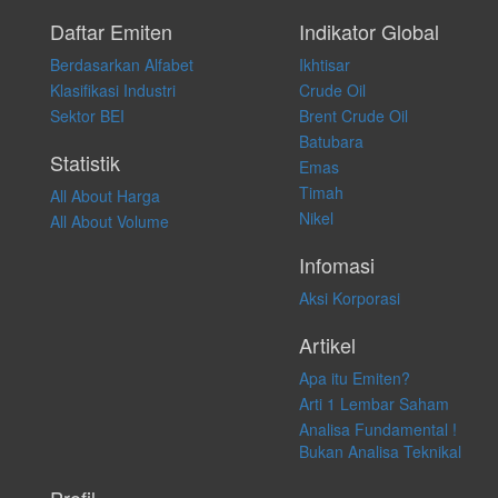
Setiap keputusan investasi merupakan keputusan dan tanggung jawab
pribadi. Kami tidak memberi anjuran, saran, rekomendasi untuk
Daftar Emiten
Indikator Global
membeli, menjual atau melakukan aktivitas lain yang terkait dengan
Berdasarkan Alfabet
Ikhtisar
transaksi perdagangan apapun, dan kami tidak bertanggung jawab
atas keputusan investasi yang dilakukan dalam kondisi dan situasi
Klasifikasi Industri
Crude Oil
apapun juga, yang diakibatkan secara langsung maupun tidak
Sektor BEI
Brent Crude Oil
langsung atas konten pada website ini.
Batubara
Statistik
Emas
Timah
All About Harga
Nikel
All About Volume
Infomasi
Aksi Korporasi
Artikel
Apa itu Emiten?
Arti 1 Lembar Saham
Analisa Fundamental !
Bukan Analisa Teknikal