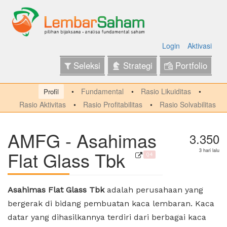
Login
Aktivasi
Seleksi
Strategi
Portfolio
Fundamental
Rasio Likuiditas
Profil
Rasio Aktivitas
Rasio Profitabilitas
Rasio Solvabilitas
AMFG - Asahimas
3.350
Flat Glass Tbk
3 hari lalu
Q4
Asahimas Flat Glass Tbk
adalah perusahaan yang
bergerak di bidang pembuatan kaca lembaran. Kaca
datar yang dihasilkannya terdiri dari berbagai kaca