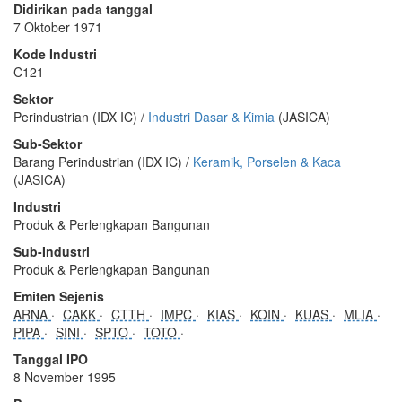
Didirikan pada tanggal
7 Oktober 1971
Kode Industri
C121
Sektor
Perindustrian (IDX IC) /
Industri Dasar & Kimia
(JASICA)
Sub-Sektor
Barang Perindustrian (IDX IC) /
Keramik, Porselen & Kaca
(JASICA)
Industri
Produk & Perlengkapan Bangunan
Sub-Industri
Produk & Perlengkapan Bangunan
Emiten Sejenis
ARNA
CAKK
CTTH
IMPC
KIAS
KOIN
KUAS
MLIA
PIPA
SINI
SPTO
TOTO
Tanggal IPO
8 November 1995