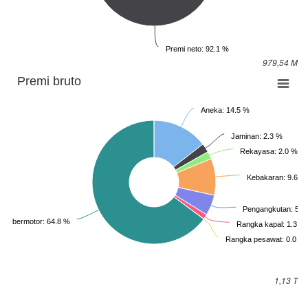
Premi neto: 92.1 %
979,54 M
Premi bruto
Aneka: 14.5 %
Jaminan: 2.3 %
Rekayasa: 2.0 %
Kebakaran: 9.6 %
Pengangkutan: 5.4
an bermotor: 64.8 %
Rangka kapal: 1.3 %
Rangka pesawat: 0.0 %
1,13 T