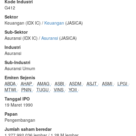
Kode Industri
G412
Sektor
Keuangan (IDX IC) /
Keuangan
(JASICA)
Sub-Sektor
Asuransi (IDX IC) /
Asuransi
(JASICA)
Industri
Asuransi
Sub-Industri
Asuransi Umum
Emiten Sejenis
ABDA
AHAP
AMAG
ASBI
ASDM
ASJT
ASMI
LPGI
MTWI
PNIN
TUGU
VINS
YOII
Tanggal IPO
19 Maret 1990
Papan
Pengembangan
Jumlah saham beredar
1.277.992.036 lembar / 1,28 M lembar