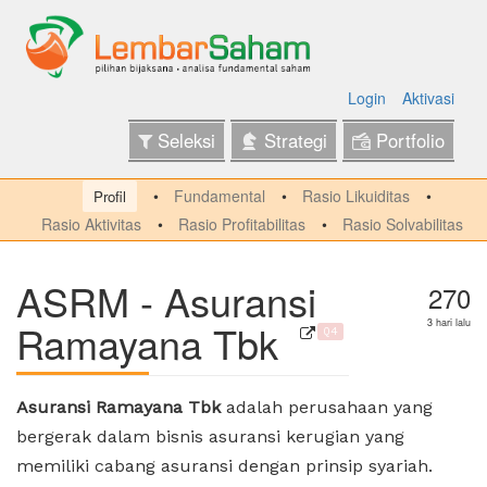
Login
Aktivasi
Seleksi
Strategi
Portfolio
Fundamental
Rasio Likuiditas
Profil
Rasio Aktivitas
Rasio Profitabilitas
Rasio Solvabilitas
ASRM - Asuransi
270
Ramayana Tbk
3 hari lalu
Q4
Asuransi Ramayana Tbk
adalah perusahaan yang
bergerak dalam bisnis asuransi kerugian yang
memiliki cabang asuransi dengan prinsip syariah.