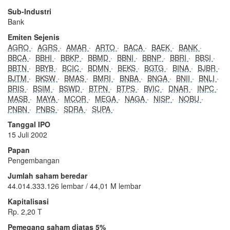
Sub-Industri
Bank
Emiten Sejenis
AGRO
AGRS
AMAR
ARTO
BACA
BAEK
BANK
BBCA
BBHI
BBKP
BBMD
BBNI
BBNP
BBRI
BBSI
BBTN
BBYB
BCIC
BDMN
BEKS
BGTG
BINA
BJBR
BJTM
BKSW
BMAS
BMRI
BNBA
BNGA
BNII
BNLI
BRIS
BSIM
BSWD
BTPN
BTPS
BVIC
DNAR
INPC
MASB
MAYA
MCOR
MEGA
NAGA
NISP
NOBU
PNBN
PNBS
SDRA
SUPA
Tanggal IPO
15 Juli 2002
Papan
Pengembangan
Jumlah saham beredar
44.014.333.126 lembar / 44,01 M lembar
Kapitalisasi
Rp. 2,20 T
Pemegang saham diatas 5%