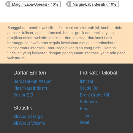
Margin-Laba-Operasi < 10%
Margin-Laba-Bersih < 10%
Sanggahan: pemilik website tidak menjamin seluruh isi, konten, data,
gambar, tulisan, opini, informasi, berita, grafik dan analisa yang
disajikan dalam website ini akurat dan lengkap, dan kami tidak
bertanggung jawab atas segala kesalahan maupun keterlambatan
memperbarui informasi, atau segala kerugian yang timbul karena
tindakan yang berkaitan dengan penggunaan informasi yang ada pada
website ini.
...
Setiap keputusan investasi merupakan keputusan dan tanggung jawab
pribadi. Kami tidak memberi anjuran, saran, rekomendasi untuk
Daftar Emiten
Indikator Global
membeli, menjual atau melakukan aktivitas lain yang terkait dengan
Berdasarkan Alfabet
Ikhtisar
transaksi perdagangan apapun, dan kami tidak bertanggung jawab
atas keputusan investasi yang dilakukan dalam kondisi dan situasi
Klasifikasi Industri
Crude Oil
apapun juga, yang diakibatkan secara langsung maupun tidak
Sektor BEI
Brent Crude Oil
langsung atas konten pada website ini.
Batubara
Statistik
Emas
Timah
All About Harga
Nikel
All About Volume