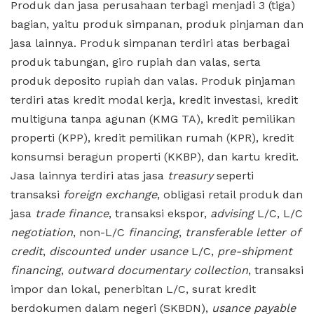
Produk dan jasa perusahaan terbagi menjadi 3 (tiga)
bagian, yaitu produk simpanan, produk pinjaman dan
jasa lainnya. Produk simpanan terdiri atas berbagai
produk tabungan, giro rupiah dan valas, serta
produk deposito rupiah dan valas. Produk pinjaman
terdiri atas kredit modal kerja, kredit investasi, kredit
multiguna tanpa agunan (KMG TA), kredit pemilikan
properti (KPP), kredit pemilikan rumah (KPR), kredit
konsumsi beragun properti (KKBP), dan kartu kredit.
Jasa lainnya terdiri atas jasa
treasury
seperti
transaksi
foreign exchange
, obligasi retail produk dan
jasa
trade finance
, transaksi ekspor,
advising
L/C, L/C
negotiation
, non-L/C
financing
,
transferable letter of
credit
,
discounted under usance
L/C,
pre-shipment
financing
,
outward documentary collection
, transaksi
impor dan lokal, penerbitan L/C, surat kredit
berdokumen dalam negeri (SKBDN),
usance payable