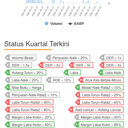
0
2026-06-09
2026-07-08
2026-08-05
2026-05-11
2026-06-15
2026-07-14
2026-05-19
2026-06-22
2026-07-20
2026-05-25
2026-06-26
2026-07-24
2026-06-03
2026-07-02
2026-07-30
Volume
BABP
Status Kuartal Terkini
Volume-Besar
Penjualan-Naik < 20%
DER > 1x
DER > 1.5x
DER > 2x
DER > 3x
DER > 4x
Hutang-Turun < 20%
Laba
Laba-Naik
Laba-Naik < 20%
ROE < 10%
Arus-Kas-Bebas-Minus
Nilai-Buku > Harga
Modal-Naik-Rata2 > 10%
Penjualan-Naik-Rata2 < 10%
Laba-Turun-Rata2 > 20%
Laba-Turun-Rata2 > 40%
Laba-Turun-Rata2 > 60%
Laba-Turun-Rata2 > 80%
Aset-Lancar < Hutang-Lancar
Margin-Laba-Kotor > 20%
Margin-Laba-Kotor > 40%
Margin-Laba-Kotor > 60%
Margin-Laba-Kotor > 80%