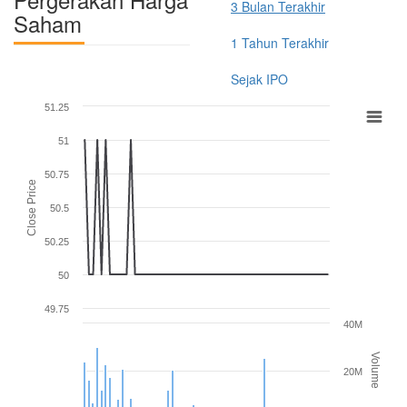
3 Bulan Terakhir
Saham
1 Tahun Terakhir
Sejak IPO
51.25
51
50.75
Close Price
50.5
50.25
50
49.75
40M
Volume
20M