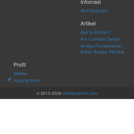
Infomasi
Aksi Korporasi
Artikel
Apa itu Emiten?
Arti 1 Lembar Saham
Analisa Fundamental !
Bukan Analisa Teknikal
Profil
Sekilas
Hubungi Kami
© 2013-2026
lembarsaham.com