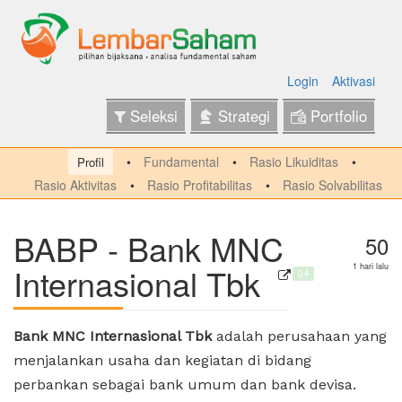
Login
Aktivasi
Seleksi
Strategi
Portfolio
Fundamental
Rasio Likuiditas
Profil
Rasio Aktivitas
Rasio Profitabilitas
Rasio Solvabilitas
BABP - Bank MNC
50
Internasional Tbk
1 hari lalu
Q4
Bank MNC Internasional Tbk
adalah perusahaan yang
menjalankan usaha dan kegiatan di bidang
perbankan sebagai bank umum dan bank devisa.