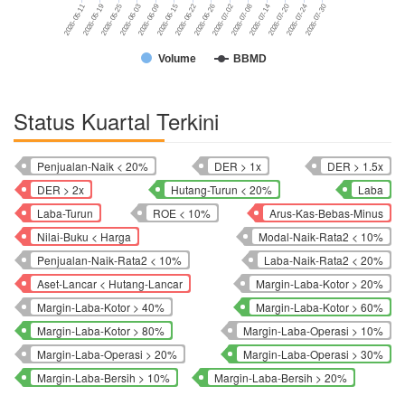
2026-07-14
2026-06-09
2026-07-08
2026-06-03
2026-07-02
2026-07-30
2026-05-25
2026-06-26
2026-07-24
2026-05-19
2026-06-22
2026-07-20
2026-05-11
2026-06-15
Volume
BBMD
Status Kuartal Terkini
Penjualan-Naik < 20%
DER > 1x
DER > 1.5x
DER > 2x
Hutang-Turun < 20%
Laba
Laba-Turun
ROE < 10%
Arus-Kas-Bebas-Minus
Nilai-Buku < Harga
Modal-Naik-Rata2 < 10%
Penjualan-Naik-Rata2 < 10%
Laba-Naik-Rata2 < 20%
Aset-Lancar < Hutang-Lancar
Margin-Laba-Kotor > 20%
Margin-Laba-Kotor > 40%
Margin-Laba-Kotor > 60%
Margin-Laba-Kotor > 80%
Margin-Laba-Operasi > 10%
Margin-Laba-Operasi > 20%
Margin-Laba-Operasi > 30%
Margin-Laba-Bersih > 10%
Margin-Laba-Bersih > 20%