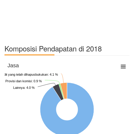
Komposisi Pendapatan di 2018
Jasa
Kredit yang telah dihapusbukukan: 4.1 %
Provisi dan komisi: 0.9 %
Lainnya: 4.0 %