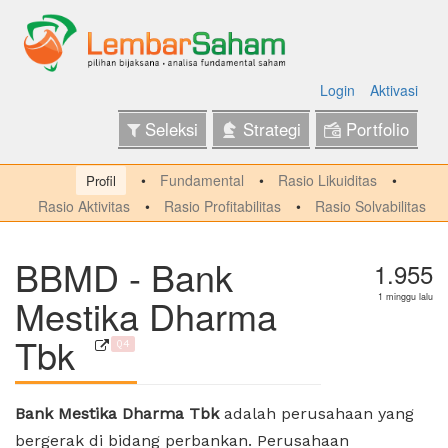
Login
Aktivasi
Seleksi
Strategi
Portfolio
Fundamental
Rasio Likuiditas
Profil
Rasio Aktivitas
Rasio Profitabilitas
Rasio Solvabilitas
BBMD - Bank
1.955
Mestika Dharma
1 minggu lalu
Tbk
Q4
Bank Mestika Dharma Tbk
adalah perusahaan yang
bergerak di bidang perbankan. Perusahaan