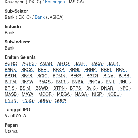
Keuangan (IDX IC) /
Keuangan
(JASICA)
Sub-Sektor
Bank (IDX IC) /
Bank
(JASICA)
Industri
Bank
Sub-Industri
Bank
Emiten Sejenis
AGRO
AGRS
AMAR
ARTO
BABP
BACA
BAEK
BANK
BBCA
BBHI
BBKP
BBNI
BBNP
BBRI
BBSI
BBTN
BBYB
BCIC
BDMN
BEKS
BGTG
BINA
BJBR
BJTM
BKSW
BMAS
BMRI
BNBA
BNGA
BNII
BNLI
BRIS
BSIM
BSWD
BTPN
BTPS
BVIC
DNAR
INPC
MASB
MAYA
MCOR
MEGA
NAGA
NISP
NOBU
PNBN
PNBS
SDRA
SUPA
Tanggal IPO
8 Juli 2013
Papan
Utama