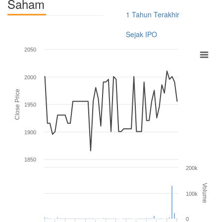
Saham
1 Tahun Terakhir
Sejak IPO
2050
2000
Close Price
1950
1900
1850
200k
Volume
100k
0