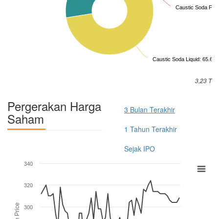
Caustic Soda Flak
Caustic Soda Liquid: 65.6 %
3,23 T
Pergerakan Harga
3 Bulan Terakhir
Saham
1 Tahun Terakhir
Sejak IPO
340
320
Close Price
300