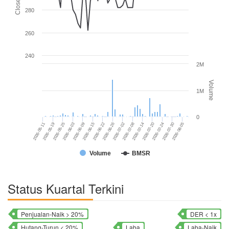
280
260
240
2M
Volume
1M
0
2026-06-22
2026-07-30
2026-06-03
2026-07-14
2026-05-11
2026-06-26
2026-08-05
2026-06-09
2026-07-20
2026-05-19
2026-07-02
2026-06-15
2026-07-24
2026-05-25
2026-07-08
Volume
BMSR
Status Kuartal Terkini
Penjualan-Naik > 20%
DER < 1x
Hutang-Turun < 20%
Laba
Laba-Naik