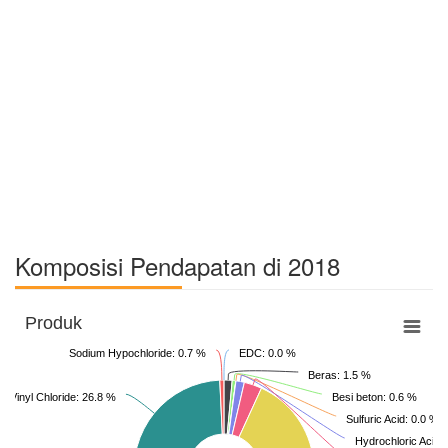
Komposisi Pendapatan di 2018
Produk
Sodium Hypochloride: 0.7 %
EDC: 0.0 %
Beras: 1.5 %
ly Vinyl Chloride: 26.8 %
Besi beton: 0.6 %
Sulfuric Acid: 0.0 %
Hydrochloric Acid: