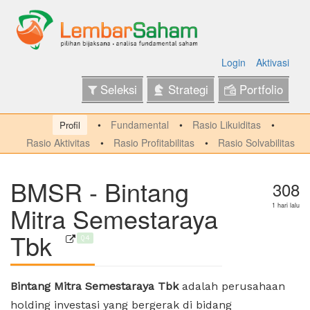
Login
Aktivasi
Seleksi
Strategi
Portfolio
Fundamental
Rasio Likuiditas
Profil
Rasio Aktivitas
Rasio Profitabilitas
Rasio Solvabilitas
BMSR - Bintang
308
Mitra Semestaraya
1 hari lalu
Tbk
Q4
Bintang Mitra Semestaraya Tbk
adalah perusahaan
holding investasi yang bergerak di bidang