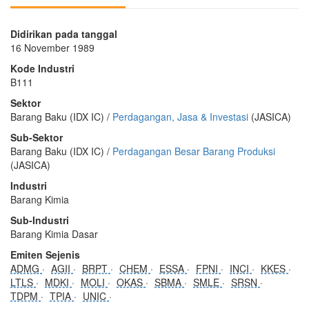
Didirikan pada tanggal
16 November 1989
Kode Industri
B111
Sektor
Barang Baku (IDX IC) /
Perdagangan, Jasa & Investasi
(JASICA)
Sub-Sektor
Barang Baku (IDX IC) /
Perdagangan Besar Barang Produksi
(JASICA)
Industri
Barang Kimia
Sub-Industri
Barang Kimia Dasar
Emiten Sejenis
ADMG
AGII
BRPT
CHEM
ESSA
FPNI
INCI
KKES
LTLS
MDKI
MOLI
OKAS
SBMA
SMLE
SRSN
TDPM
TPIA
UNIC