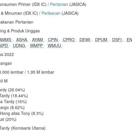
onsumen Primer (IDX IC) /
Pertanian
(JASICA)
& Minuman (IDX IC) /
Perikanan
(JASICA)
akanan Pertanian
ging & Produk Unggas
AMMS
ASHA
AYAM
CPIN
CPRO
DEWI
DPUM
DSFI
E
SIPD
UDNG
WMPP
WMUU
us 2022
angan
0.000 lembar / 1,95 M lembar
60 M
ardy (26.04%)
 Tardy (18.44%)
ia Tardy (16%)
dargo (8.62%)
 Hong alias Tony (8.3%)
at (20%)
 Tardy (Komisaris Utama)