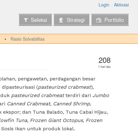
Login
Aktivasi
Seleksi
Strategi
Portfolio
Rasio Solvabilitas
208
1 hari lalu
olahan, pengawetan, perdagangan besar
dipasteurisasi (
pasteurized crabmeat
),
roduk
pasteurized crabmeat
terdiri dari
Jumbo
ari
Canned Crabmeat
,
Canned Shrimp
,
ekspor; dan Tuna Balado, Tuna Cabai Hijau,
lowfin Tuna
,
Frozen Giant Octopus
,
Frozen
Sosis Ikan untuk produk lokal.