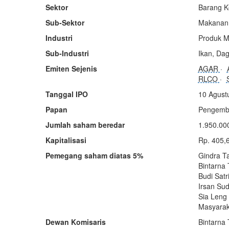
Sektor
Barang K
Sub-Sektor
Makanan 
Industri
Produk M
Sub-Industri
Ikan, Da
Emiten Sejenis
AGAR
RLCO
Tanggal IPO
10 Agust
Papan
Pengemb
Jumlah saham beredar
1.950.00
Kapitalisasi
Rp. 405,
Pemegang saham diatas 5%
Gindra T
Bintarna
Budi Satr
Irsan Su
Sia Leng
Masyarak
Dewan Komisaris
Bintarna