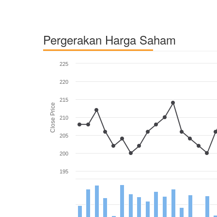
Pergerakan Harga Saham
225
220
215
Close Price
210
205
200
195