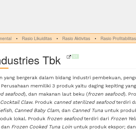
ental
Rasio Likuiditas
Rasio Aktivitas
Rasio Profitabilitas
dustries Tbk
Q3
 yang bergerak dalam bidang industri pembekuan, peng
erusahaan memiliki 3 produk yaitu daging kepiting yang 
ed seafood
), dan makanan laut beku (
frozen seafood
). P
Cocktail Claw
. Produk
canned sterilized seafood
terdiri d
efish
,
Canned Baby Clam
, dan
Canned Tuna
untuk produk 
roduk lokal. Produk
frozen seafood
terdiri dari
Frozen Yel
, dan
Frozen Cooked Tuna Loin
untuk produk ekspor; dan 