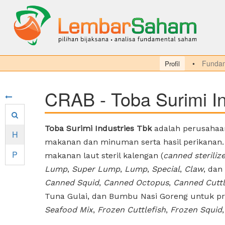
Fundam
Profil
CRAB - Toba Surimi In
Toba Surimi Industries Tbk
adalah perusahaan
H
makanan dan minuman serta hasil perikanan. P
P
makanan laut steril kalengan (
canned steriliz
Lump
,
Super Lump
,
Lump
,
Special
,
Claw
, dan
Canned Squid
,
Canned Octopus
,
Canned Cuttl
Tuna Gulai, dan Bumbu Nasi Goreng untuk p
Seafood Mix
,
Frozen Cuttlefish
,
Frozen Squid