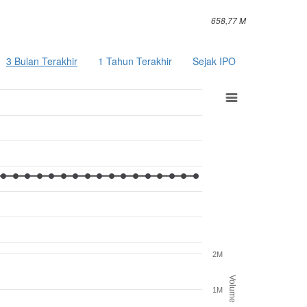
658,77 M
3 Bulan Terakhir
1 Tahun Terakhir
Sejak IPO
2M
Volume
1M