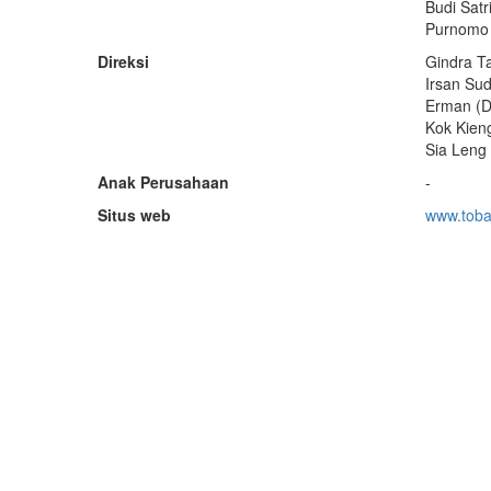
Budi Satr
Purnomo 
Direksi
Gindra Ta
Irsan Sud
Erman (Di
Kok Kieng
Sia Leng 
Anak Perusahaan
-
Situs web
www.toba