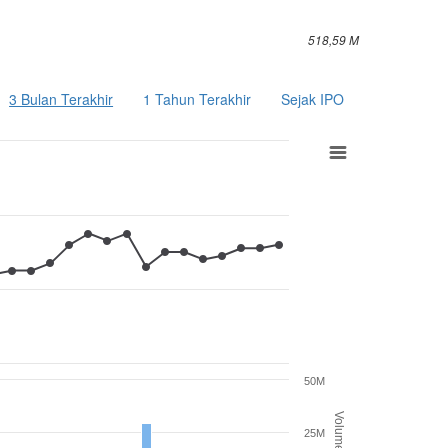
518,59 M
3 Bulan Terakhir
1 Tahun Terakhir
Sejak IPO
50M
Volume
25M