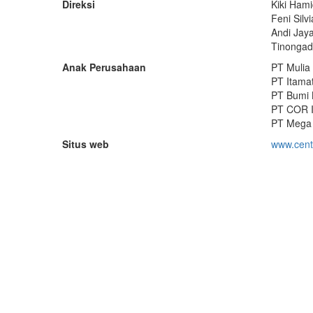
Direksi
Kiki Hami
Feni Silv
Andi Jaya
Tinongadi
Anak Perusahaan
PT Mulia
PT Itama
PT Bumi 
PT COR I
PT Mega 
Situs web
www.cen