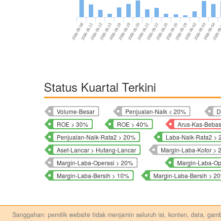
2026-05-11
2026-05-26
2026-05-13
2026-06-02
2026-05-19
2026-06-04
2026-05-21
2026-05-08
2026-05-25
2026-05-12
2026-05-29
2026-05-18
2026-06-03
2026-05-20
2026-0
2026-05-22
Status Kuartal Terkini
Volume-Besar
Penjualan-Naik < 20%
D
ROE > 30%
ROE > 40%
Arus-Kas-Beba
Penjualan-Naik-Rata2 > 20%
Laba-Naik-Rata2 >
Aset-Lancar > Hutang-Lancar
Margin-Laba-Kotor >
Margin-Laba-Operasi > 20%
Margin-Laba-Op
Margin-Laba-Bersih > 10%
Margin-Laba-Bersih > 2
Sanggahan: pemilik website tidak menjamin seluruh isi, konten, data, gamba