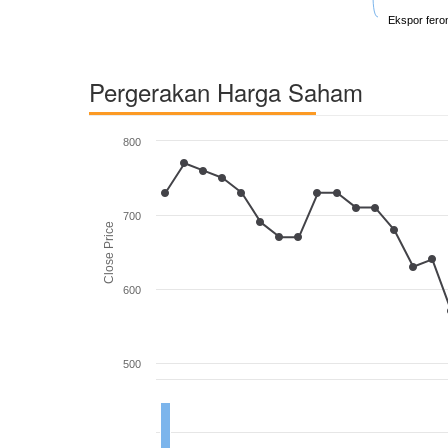
Ekspor feron
Pergerakan Harga Saham
800
700
Close Price
600
500