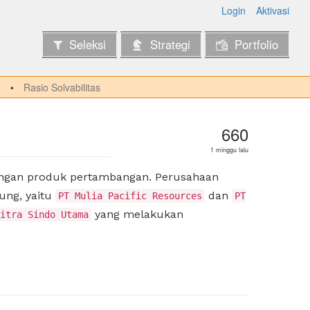
Login
Aktivasi
Seleksi
Strategi
Portfolio
Rasio Solvabilitas
660
1 minggu lalu
angan produk pertambangan. Perusahaan
ung, yaitu
dan
PT Mulia Pacific Resources
PT
yang melakukan
itra Sindo Utama