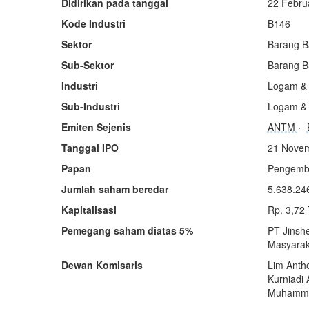
Didirikan pada tanggal
22 Febru
Kode Industri
B146
Sektor
Barang B
Sub-Sektor
Barang B
Industri
Logam & 
Sub-Industri
Logam & 
Emiten Sejenis
ANTM
Tanggal IPO
21 Nove
Papan
Pengemb
Jumlah saham beredar
5.638.24
Kapitalisasi
Rp. 3,72
Pemegang saham diatas 5%
PT Jinsh
Masyarak
Dewan Komisaris
Lim Anth
Kurniadi
Muhammad