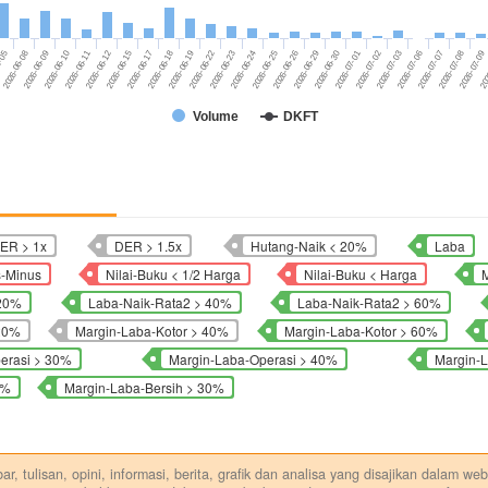
2026-06-11
2026-06-25
2026-07-08
2026-06-15
2026-06-29
202
2026-06-18
2026-07-01
2026-06-08
2026-06-22
2026-07-03
2026-06-10
2026-06-24
2026-07-07
2026-06-12
2026-06-26
2026-07-09
2026-06-17
2026-06-30
6-05
2026-06-19
2026-07-02
2026-06-09
2026-06-23
2026-07-06
Volume
DKFT
ER > 1x
DER > 1.5x
Hutang-Naik < 20%
Laba
s-Minus
Nilai-Buku < 1/2 Harga
Nilai-Buku < Harga
M
 20%
Laba-Naik-Rata2 > 40%
Laba-Naik-Rata2 > 60%
 20%
Margin-Laba-Kotor > 40%
Margin-Laba-Kotor > 60%
erasi > 30%
Margin-Laba-Operasi > 40%
Margin-
0%
Margin-Laba-Bersih > 30%
r, tulisan, opini, informasi, berita, grafik dan analisa yang disajikan dalam w