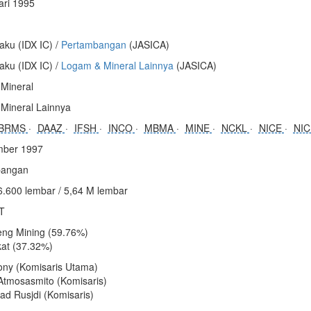
ari 1995
aku (IDX IC) /
Pertambangan
(JASICA)
aku (IDX IC) /
Logam & Mineral Lainnya
(JASICA)
Mineral
Mineral Lainnya
BRMS
DAAZ
IFSH
INCO
MBMA
MINE
NCKL
NICE
NI
mber 1997
angan
6.600 lembar / 5,64 M lembar
 T
eng Mining (59.76%)
at (37.32%)
ony (Komisaris Utama)
 Atmosasmito (Komisaris)
 Rusjdi (Komisaris)