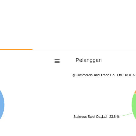
Pelanggan
Wuxi Huadong Hutong Commercial and Trade Co., Ltd.: 18.0 %
Zhangjiagang Pohang Stainless Steel Co.,Ltd.: 23.8 %