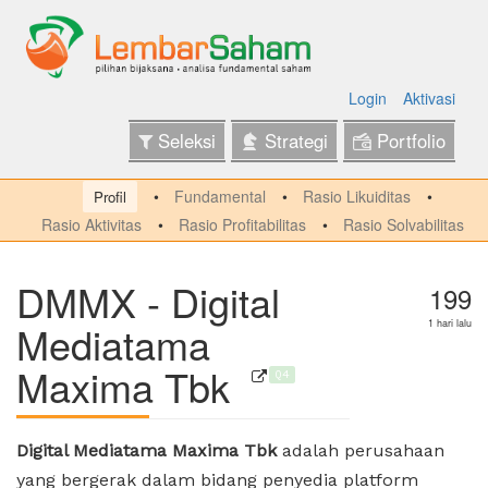
Login
Aktivasi
Seleksi
Strategi
Portfolio
Fundamental
Rasio Likuiditas
Profil
Rasio Aktivitas
Rasio Profitabilitas
Rasio Solvabilitas
DMMX - Digital
199
Mediatama
1 hari lalu
Maxima Tbk
Q4
Digital Mediatama Maxima Tbk
adalah perusahaan
yang bergerak dalam bidang penyedia platform