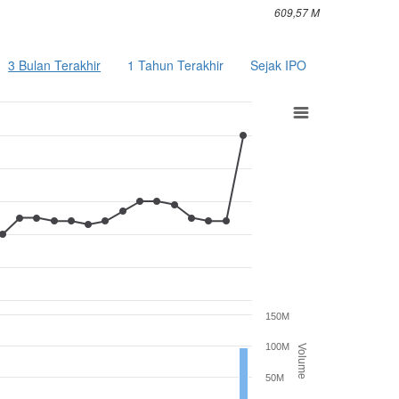
609,57 M
3 Bulan Terakhir
1 Tahun Terakhir
Sejak IPO
150M
100M
Volume
50M