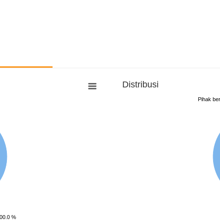
Distribusi
Pihak ber
100.0 %