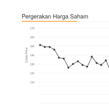
Pergerakan Harga Saham
170
160
150
Close Price
140
130
120
110