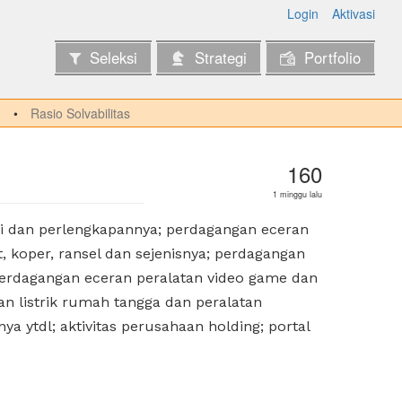
Login
Aktivasi
Seleksi
Strategi
Portfolio
Rasio Solvabilitas
160
1 minggu lalu
fi dan perlengkapannya; perdagangan eceran
t, koper, ransel dan sejenisnya; perdagangan
perdagangan eceran peralatan video game dan
an listrik rumah tangga dan peralatan
 ytdl; aktivitas perusahaan holding; portal