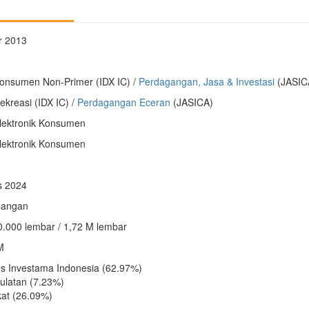
r 2013
onsumen Non-Primer (IDX IC) /
Perdagangan, Jasa & Investasi
(JASIC
kreasi (IDX IC) /
Perdagangan Eceran
(JASICA)
lektronik Konsumen
lektronik Konsumen
s 2024
angan
0.000 lembar / 1,72 M lembar
M
s Investama Indonesia (62.97%)
ulatan (7.23%)
at (26.09%)