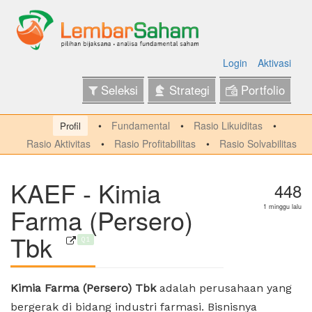
Login
Aktivasi
Seleksi
Strategi
Portfolio
Fundamental
Rasio Likuiditas
Profil
Rasio Aktivitas
Rasio Profitabilitas
Rasio Solvabilitas
KAEF - Kimia
448
Farma (Persero)
1 minggu lalu
Tbk
Q1
Kimia Farma (Persero) Tbk
adalah perusahaan yang
bergerak di bidang industri farmasi. Bisnisnya