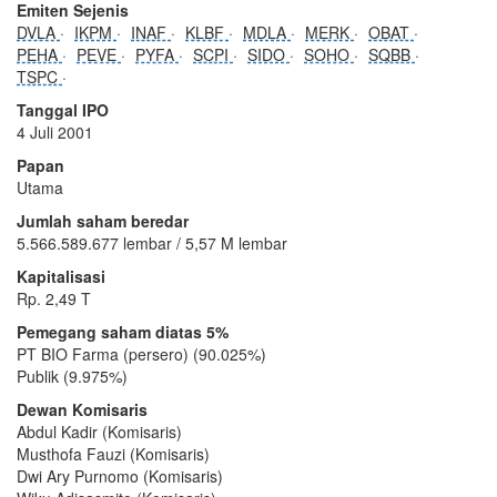
Emiten Sejenis
DVLA
IKPM
INAF
KLBF
MDLA
MERK
OBAT
PEHA
PEVE
PYFA
SCPI
SIDO
SOHO
SQBB
TSPC
Tanggal IPO
4 Juli 2001
Papan
Utama
Jumlah saham beredar
5.566.589.677 lembar / 5,57 M lembar
Kapitalisasi
Rp. 2,49 T
Pemegang saham diatas 5%
PT BIO Farma (persero) (90.025%)
Publik (9.975%)
Dewan Komisaris
Abdul Kadir (Komisaris)
Musthofa Fauzi (Komisaris)
Dwi Ary Purnomo (Komisaris)