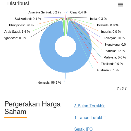
Distribusi
Amerika Serikat: 0.2 %
Cina: 0.4 %
Switzerland: 0.1 %
India: 0.3 %
Philippines: 0.0 %
Belanda: 0.9 %
Arab Saudi: 1.4 %
Inggris: 0.0 %
Afganistan: 0.0 %
Lainnya: 0.0 %
Hongkong: 0.0 %
Irlandia: 0.2 %
Malaysia: 0.0 %
Thailand: 0.0 %
Australia: 0.1 %
Indonesia: 96.3 %
7,45 T
Pergerakan Harga
3 Bulan Terakhir
Saham
1 Tahun Terakhir
Sejak IPO