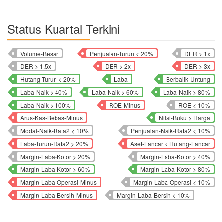
Status Kuartal Terkini
Volume-Besar
Penjualan-Turun < 20%
DER > 1x
DER > 1.5x
DER > 2x
DER > 3x
Hutang-Turun < 20%
Laba
Berbalik-Untung
Laba-Naik > 40%
Laba-Naik > 60%
Laba-Naik > 80%
Laba-Naik > 100%
ROE-Minus
ROE < 10%
Arus-Kas-Bebas-Minus
Nilai-Buku > Harga
Modal-Naik-Rata2 < 10%
Penjualan-Naik-Rata2 < 10%
Laba-Turun-Rata2 > 20%
Aset-Lancar < Hutang-Lancar
Margin-Laba-Kotor > 20%
Margin-Laba-Kotor > 40%
Margin-Laba-Kotor > 60%
Margin-Laba-Kotor > 80%
Margin-Laba-Operasi-Minus
Margin-Laba-Operasi < 10%
Margin-Laba-Bersih-Minus
Margin-Laba-Bersih < 10%